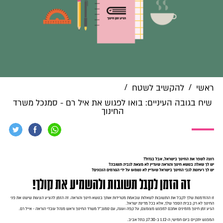
/
/
ראשי
להקשיב לשטח
שיח בגובה העיניים: בואו לפגוש את איל רם - סמנכל משרד
החינוך
רוצה לשפר את החינוך בישראל, אבל בגדול?
יש לך שאלה בנושא חינוך והוראה שעדיין לא מצאת לגביה תשובה?
יש לך רעיונות לגבי החינוך בישראל שעדיין לא נשמעו על ידי הגורמים הנכונים?
זה הזמן לקבל תשובות ולהשמיע את קולך!
זו ההזדמנות שלך לקבל את התשובות לשאלות שבאמת מטרידות אותך בנושא חינוך והוראה. זה הזמן להציע הצעות שישנו את פני
החינוך לא רק בבית הספר שלך, אלא בכל מדינת ישראל.
הגיע זמן חינוך
מזמינים אתכם למפגש מצומצם, על קפה ועוגה, עם סמנכ"ל משרד החינוך וראש מנהל עובדי הוראה - אייל רם.
המפגש יתקיים ביום חמישי, ה-1.12 ב-17:30, בתל אביב.