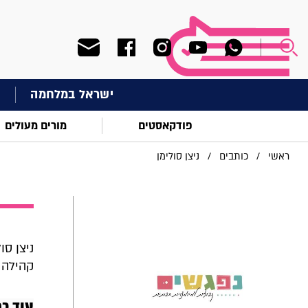
ישראל במלחמה
ח
פודקאסטים
מורים מעולים
ראשי
/
כותבים
/
ניצן סולימן
ניצן סו
קהילה 
עוד כת