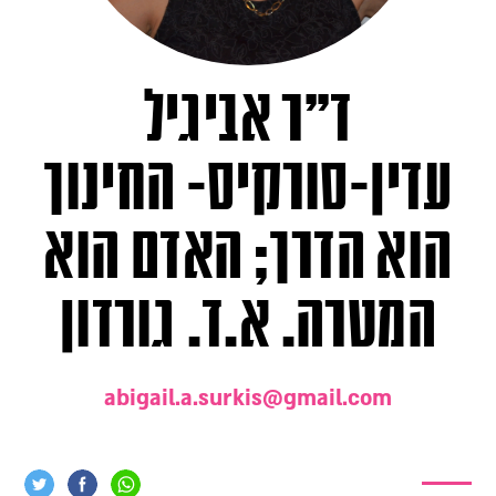
ד"ר אביגיל
עדין-סורקיס- החינוך
הוא הדרך; האדם הוא
המטרה. א.ד. גורדון
abigail.a.surkis@gmail.com