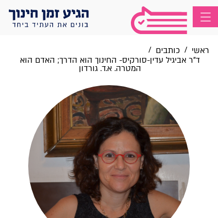
/
/
ראשי
כותבים
ד"ר אביגיל עדין-סורקיס- החינוך הוא הדרך; האדם הוא
המטרה. א.ד. גורדון