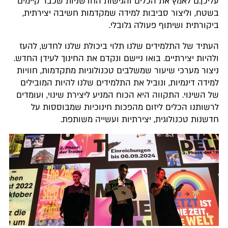
עליכן.ם לאמץ את הכלים והגישות החדשניות שכבר קיימים
בשטח, וליצור סביבות למידה שמקדמות חשיבה יצירתית,
ביקורתית ושיתוף פעולה גלובלי.
העתיד של התלמידים שלנו תלוי ביכולת שלנו לחדש, להעז
ולהיות יצירתיים. בואו ניישם ונקדם את החינוך לעידן החדש.
ניצור מערכי שיעור שמשלבים טכנולוגיות מתקדמות, חוויות
למידה דינמיות, ונוביל את התלמידים שלנו להיות המובילים
של השינוי. התקווה היא הכוח המניע ליצירת שינוי, ועומדים
לרשותנו הכלים ליזום מהפכות חינוכיות שמבוססות על
חדשנות טכנולוגית, יצירתיות ועשייה משותפת.