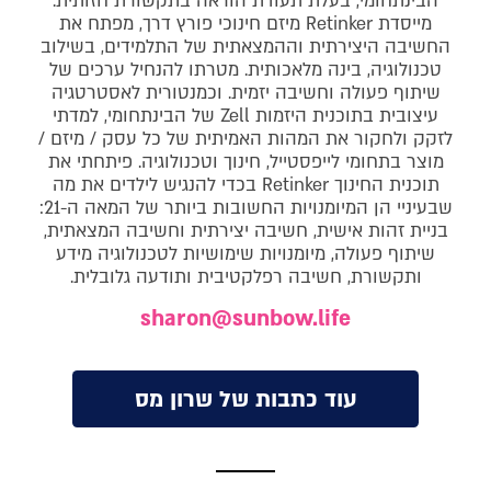
הבינתחומי, בעלת תעודת הוראה בתקשורת חזותית.
מייסדת Retinker מיזם חינוכי פורץ דרך, מפתח את
החשיבה היצירתית וההמצאתית של התלמידים, בשילוב
טכנולוגיה, בינה מלאכותית. מטרתו להנחיל ערכים של
שיתוף פעולה וחשיבה יזמית. וכמנטורית לאסטרטגיה
עיצובית בתוכנית היזמות Zell של הבינתחומי, למדתי
לזקק ולחקור את המהות האמיתית של כל עסק / מיזם /
מוצר בתחומי לייפסטייל, חינוך וטכנולוגיה. פיתחתי את
תוכנית החינוך Retinker בכדי להנגיש לילדים את מה
שבעיניי הן המיומנויות החשובות ביותר של המאה ה-21:
בניית זהות אישית, חשיבה יצירתית וחשיבה המצאתית,
שיתוף פעולה, מיומנויות שימושיות לטכנולוגיה מידע
ותקשורת, חשיבה רפלקטיבית ותודעה גלובלית.
sharon@sunbow.life
עוד כתבות של שרון מס