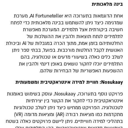
בינה מלאכותית
אחת הדוגמאות בתערוכה היא AI Fortuneteller, מערכת
שמדגימה כיצד ניתן להשתמש בבינה מלאכותית כדי לפתח
חשיבה ביקורתית אצל תלמידים. המערכת מאפשרת
לתלמידים לנתח תוצאות ולהבין את ההשלכות של
החלטותיהם בזמן אמת, מתוך הכרה במגבלות של AI וביכולת
האנושית לקבל החלטות מורכבות. בפועל, בבתי ספר ניתן
לשלב כלים כאלה בשיעורי מדעים או טכנולוגיה, בהם
התלמידים יוכלו לחקור נושאים באופן דינמי ולהבין את
ההשפעות האפשריות של הבחירות שלהם.
Nosukaay: חוויית למידה אינטראקטיבית ומשמעותית
פרויקט נוסף בתערוכה, Nosukaay, עוסק בשימוש באומנות
אינטראקטיבית כדי לחקור את הקשר בין יצירתיות
לטכנולוגיה. הפרויקט ממחיש כיצד ניתן לשלב טכנולוגיות
מתקדמות כמו מציאות רבודה (AR) ומציאות מדומה (VR)
בתהליכי למידה חווייתיים. ניתן ליישם פרויקטים כאלה בשטח