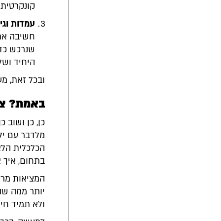
קונקרטית 
עמדות וגי
חשיבה ארו
שנרכש כדי
היחיד ושל
ובכל זאת, מע
באמת? צר
כן, כן ושוב 
מלדבר עם ילד
הכלכלית הלא
בתחום, איך 
המציאות מראה
יותר ממה שנ
ולא תמיד חיו