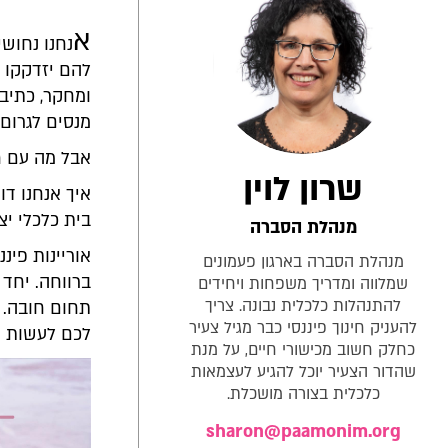
א
נחנו נחוש
להם יזדקקו כ
ומחקר, כתיבה
מנסים לגרום 
אבל מה עם חי
שרון לוין
איך אנחנו ד
בית כלכלי יצ
מנהלת הסברה
אוריינות פינ
מנהלת הסברה בארגון פעמונים
ברווחה. יחד 
שמלווה ומדריך משפחות ויחידים
להתנהלות כלכלית נבונה. צריך
תחום חובה. ב
להעניק חינוך פיננסי כבר מגיל צעיר
לכם לעשות את
כחלק חשוב מכישורי חיים, על מנת
שהדור הצעיר יוכל להגיע לעצמאות
כלכלית בצורה מושכלת.
sharon@paamonim.org