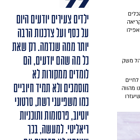
כלים
ילדים צעירים יודעים היום
קריאה
על כסף ועל צרכנות הרבה
אפילו
יותר ממה שנדמה. רק שאת
כל מה שהם יודעים, הם
הל משק
לומדים ממקורות לא
לחיים
מוסמכים ולא תמיד חיוביים
ו מהווה
יעזרו
כמו משפיעני רשת, סרטוני
יוטיוב, פרסומות ותוכניות
ריאליטי. למעשה, בכך