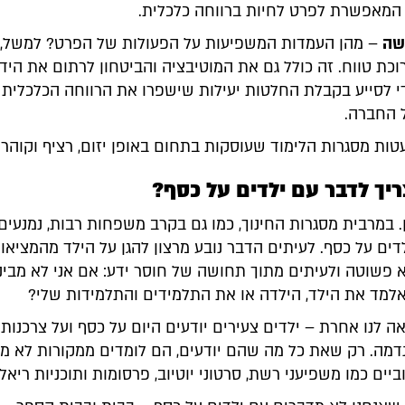
המאפשרת לפרט לחיות ברווחה כלכלית.
שה
– מהן העמדות המשפיעות על הפעולות של הפרט? למשל,
כת טווח. זה כולל גם את המוטיבציה והביטחון לרתום את היד
 לסייע בקבלת החלטות יעילות שישפרו את הרווחה הכלכלית 
 החברה.
טות מסגרות הלימוד שעוסקות בתחום באופן יזום, רציף וקוהרנ
יך לדבר עם ילדים על כסף?
כן. במרבית מסגרות החינוך, כמו גם בקרב משפחות רבות, נמנעים 
ים על כסף. לעיתים הדבר נובע מרצון להגן על הילד מהמציאו
 פשוטה ולעיתים מתוך תחושה של חוסר ידע: אם אני לא מבינ
אלמד את הילד, הילדה או את התלמידים והתלמידות שלי?
 לנו אחרת – ילדים צעירים יודעים היום על כסף ועל צרכנות
דמה. רק שאת כל מה שהם יודעים, הם לומדים ממקורות לא מ
ביים כמו משפיעני רשת, סרטוני יוטיוב, פרסומות ותוכניות ריאלי