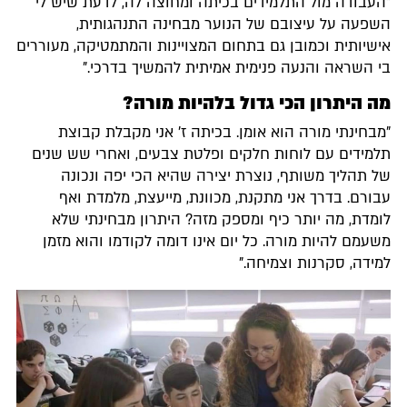
"העבודה מול התלמידים בכיתה ומחוצה לה, לדעת שיש לי
השפעה על עיצובם של הנוער מבחינה התנהגותית,
אישיותית וכמובן גם בתחום המצויינות והמתמטיקה, מעוררים
בי השראה והנעה פנימית אמיתית להמשיך בדרכי."
מה היתרון הכי גדול בלהיות מורה?
"מבחינתי מורה הוא אומן. בכיתה ז' אני מקבלת קבוצת
תלמידים עם לוחות חלקים ופלטת צבעים, ואחרי שש שנים
של תהליך משותף, נוצרת יצירה שהיא הכי יפה ונכונה
עבורם. בדרך אני מתקנת, מכוונת, מייעצת, מלמדת ואף
לומדת, מה יותר כיף ומספק מזה? היתרון מבחינתי שלא
משעמם להיות מורה. כל יום אינו דומה לקודמו והוא מזמן
למידה, סקרנות וצמיחה."