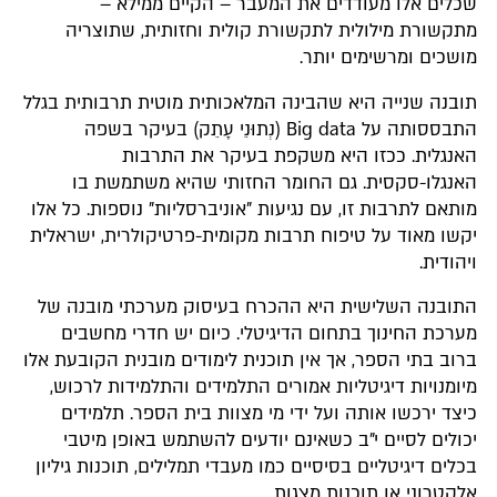
שכלים אלו מעודדים את המעבר – הקיים ממילא –
מתקשורת מילולית לתקשורת קולית וחזותית, שתוצריה
מושכים ומרשימים יותר.
תובנה שנייה היא שהבינה המלאכותית מוטית תרבותית בגלל
התבססותה על Big data (נְתוּנֵי עָתֵק) בעיקר בשפה
האנגלית. ככזו היא משקפת בעיקר את התרבות
האנגלו-סקסית. גם החומר החזותי שהיא משתמשת בו
מותאם לתרבות זו, עם נגיעות "אוניברסליות" נוספות. כל אלו
יקשו מאוד על טיפוח תרבות מקומית-פרטיקולרית, ישראלית
ויהודית.
התובנה השלישית היא ההכרח בעיסוק מערכתי מובנה של
מערכת החינוך בתחום הדיגיטלי. כיום יש חדרי מחשבים
ברוב בתי הספר, אך אין תוכנית לימודים מובנית הקובעת אלו
מיומנויות דיגיטליות אמורים התלמידים והתלמידות לרכוש,
כיצד ירכשו אותה ועל ידי מי מצוות בית הספר. תלמידים
יכולים לסיים י"ב כשאינם יודעים להשתמש באופן מיטבי
בכלים דיגיטליים בסיסיים כמו מעבדי תמלילים, תוכנות גיליון
אלקטרוני או תוכנות מצגות.