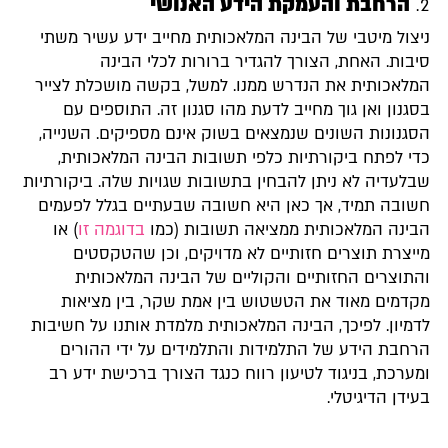
הרחבת והעמקת הידע האנושי
ניצול מיטבי של הבינה המלאכותית מחייב ידע עשיר משתי
סיבות. האחת, הצורך להגדיר ברורות לכלי הבינה
המלאכותית את הנדרש ממנו. למשל, בקשה מושכלת לצייר
בסגנון ואן גוך מחייב לדעת מהו סגנון זה. התוספים עם
הסגנונות השונים שנמצאים בשוק אינם מספיקים. השנייה,
כדי לפתח ביקורתיות כלפי תשובות הבינה המלאכותית,
שבלעדיה לא ניתן להבחין בתשובות שגויות שלה. ביקורתיות
חשובה תמיד, אך כאן היא חשובה שבעתיים בגלל לפעמים
הבינה המלאכותית ממציאה תשובות (כמו
בדוגמה זו
) או
מייצרת תוצרים חזותיים לא מדויקים, וכן שהטקסטים
והתוצרים החזותיים והקוליים של הבינה המלאכותית
מקדמים מאוד את הטשטוש בין אמת שקר, בין מציאות
לדמיון. לפיכך, הבינה המלאכותית מלמדת אותנו על חשיבות
הרחבת הידע של התלמידות והתלמידים על ידי ההורים
ומערכת, בניגוד לטיעון רווח כנגד הצורך ברכישת ידע רב
בעידן הדיגיטלי.