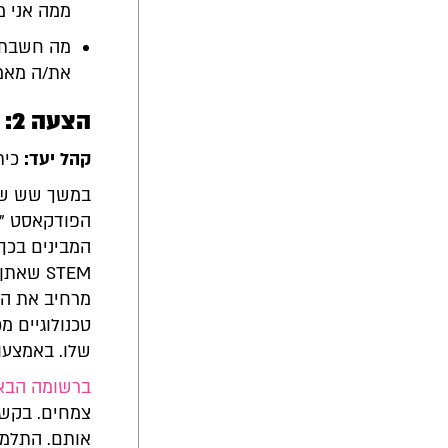
ממה אני מ
מה חשבת/ת
את/ה מאמי
הצעה 2: "שלושה שיודעים" רוצים שגם אנחנו נדע
קהל יעד:
כיתו
במשך שש שני
המבינים בכך
STEM שא
מרחיב את הי
טכנולוגיים 
שלו. באמצעו
ברשומה הבא
צמחים. בקשו
אותם. התלמי