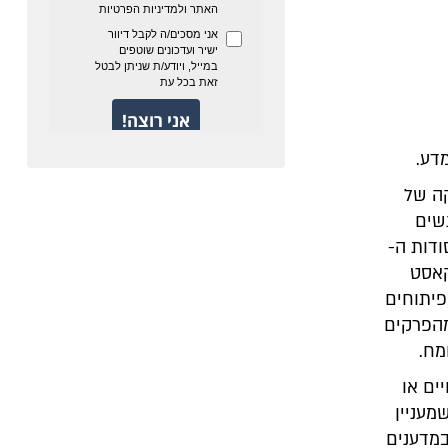
דע.
ה של
ה אנשים
ודות ה-
קאסט
פיתוחים
מהפרקים
מח.
ים או
מעניין
במדענים