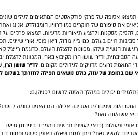
מצאו אסופה של פרקי פודקאסטים המתאימים לגילים שונים.
ים את סיפורם של חוקרים כמו דרווין, הומבולדט, אנינג ואחרי
, להסיק מסקנות ולהציע תיאוריות מדעיות. תמצאו פרקים על ד
ביבות חיים בעולם, כמו ג'יין גודול, דיאן פוסי, אורי שייניס. תכי
גישות הנשית שלהן, מכוונות להצלת העולם, כדוגמת רייצ'ל קאר
ה הסביבתית, וד"ר שושן הרן מקיבוץ בארי, המכוונת להצלת י
י התאמת זרעים מדויקים לגידולים מקומים.
לד"ר שושן הרן, 
י שם בתופת של עזה, כולנו נושאים תפילה לחזרתך בשלום ל
תלמידים יכולים במהלך האזנה לרשום לפניהן.ם:
המטרה/ות שגיבור/ת הסביבה אליו/ה הם האזינו כוונ/ה להשיג?
היא עשה/תה זאת?
ת אופי ופעולות (כדאי לעשות תרשים המפריד ביניהם) סייעו
הסביבה להשיג זאת? ניתן לנסח שאלה באופן פשוט ופחות דידק