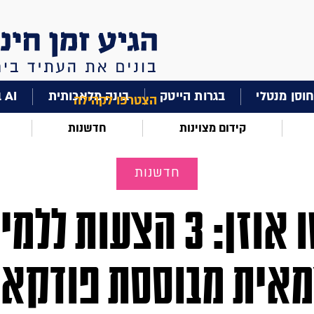
וסן מנטלי
בגרות הייטק
בינה מלאכותית
AI בחינוך
הצטרפו לקהילה
קידום מצוינות
חדשנות
חדשנות
הטו אוזן: 3 הצעות לל
אית מבוססת פודקא