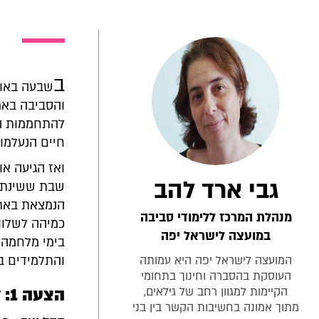
ב
והסביבה באר
להתחממות הג
חיים הנעלמות
ואז הגיעה או
גבי ארד להב
שבת ששינתה 
הנמצאת באתג
מנהלת המרכז ללימודי סביבה
כמיהה לשלווה
במועצה לישראל יפה
בימי מלחמה?
המועצה לישראל יפה היא עמותה
והתלמידים ב
העוסקת בהסברה וחינוך בתחומי
הקיימות למגוון רחב של גילאים,
הצעה 1: לומדים מגיבורי סביבה
מתוך אמונה בחשיבות הקשר בין בני