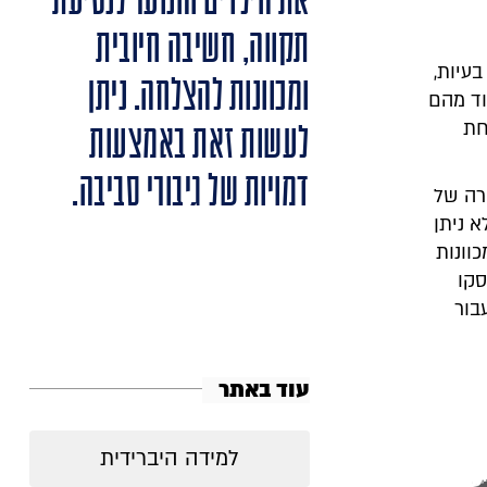
את הילדים והנוער לנטיעת
תקווה, חשיבה חיובית
עיות,
ומכוונות להצלחה. ניתן
וד מהם
חת
לעשות זאת באמצעות
דמויות של גיבורי סביבה.
רה של
 ניתן
וונות
סקו
בור
עוד באתר
למידה היברידית