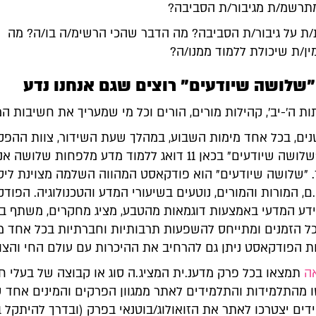
תרשמ/ת מגיבור/ת הסביבה?
 על גיבור/ת הסביבה? מה הדבר שהכי הרשימ/ה בו/ה? מה
ן/ת שיכולת ללמוד ממנו/ה?
ת ה'-יב', קהילות מורים, הורים וכל מי שמעריך את חשיבות המ
ם, בכל אחד מימות השבוע, במהלך שעת השידור, צוות ההפק
הפודקאסט "שלושה שיודעים" בכאן 11 דואג ללמוד מדע מלפחות שלוש
. "שלושה שיודעים" הוא פודקאסט המהווה השלמה מצוינת ליס
תן.ם, המורות והמורים, נוטעים בשיעורי המדע והטכנולוגיה. הפוד
דע המדעי באמצעות דוגמאות מהטבע, מציג מחקרים, משתף ב
מכל הזמנים ומתייחס להשפעות תרבותיות וחברתיות בכל אחד 
ת הפודקאסט ניתן גם להרחיב את ההיכרות עם עולם החי והצו
ה
תמצאו בכל פרק מדענ.ית המציג.ה סוג או קבוצה של בעלי חי
 מהתלמידות והתלמידים לאתר ממגוון הפרקים והמינים אחד ש
דים יצטרכו לאתר את הזואולוג/בוטנאי בפרק (ובדרך להיתקל 