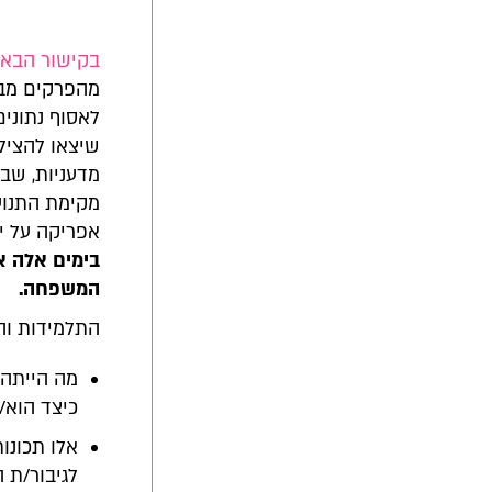
בקישור הבא
ת
מהפרקים מביא
לאסוף נתונים
שיצאו להציל ס
מדעניות, שבר
מקימת התנוע
אפריקה על יד
בימים אלה א
המשפחה.
התלמידות וה
מה הייתה 
כיצד הוא/
אלו תכונו
לגיבור/ת 