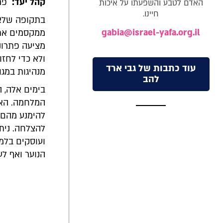
קהל יעד:
פרק
האדם לטבע והשפעתו על איכות
חיינו.
בתקופה שלאח
gabia@israel-yafa.org.il
ממקסמים את ט
מציעה פתרונו
ולא כדי לחזו
עוד כתבות של גבי ארד
מנהיגות במגו
להב
בימים אלה, 
המלחמה. האי
להימנע מהם, 
להצלחה. נית
ועוסקים בלמי
הנוער ואף לע