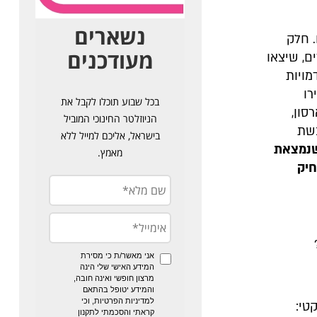
 חלק
ם, שיצאו
מויות
רו
סון,
בשת
שנמצאת
חיק
טי: