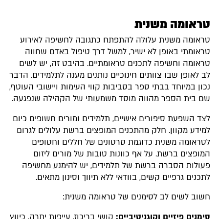
טראומה משנית
טראומה משנית עלולה להתפתח כתגובה לחשיפה לאירוע
טראומתי באופן לא ישיר, למשל דרך טיפול באדם שחווה
טראומה וחשיפה לתכנים טראומתיים. בהיבט זה, יש לשים
לב לאופן שבו צוותים חינוכיים נותנים מענה לתלמידים. הדבר
נכון במיוחד בבתי ספר בסביבות קווי העימות ויישובי העוטף,
שם בית הספר מהווה מוסד משמעותי של הקהילה שנפגעה.
לצד השפעת סיפורים אישיים, תלמידים ומורים חשופים כיום
למידע מקוון. חלק מהתכנים המופצים ברשת עלולים לגרום
לטראומה משנית כדוגמת סרטונים של חללים וחטופים
המופצים ברשת. על אף כוונות טובות של מורים ליזום
פעולות הסברה ברשת של תלמידים, יש להימנע מחשיפה
לתכנים גרפיים קשים, בוודאי ללא תיווך וסינון מתאים.
חשוב לשים לב לסימנים של טראומה משנית:
סימנים פיזיים וקוגניטיביים:
קושי בריכוז, עייפות יתרה, כיווץ