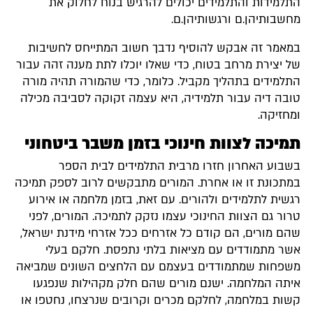
התלמידות והתלמידים יכולים להרגיש בנוח לחלוק את
מחשבותיהן.ם ורגשותיהן.ם.
במאמר זה אבקש להוסיף נדבך חשוב המתייחס לחשיבות
של יצירת מרחב בטוח, כדי שאלו יוכלו לתת מענה זהה עבור
התלמידים בתהליך מקביל. כלומר, כדי שהמורה תהיה מורה
טובה דיה עבור תלמידיה, היא עצמה זקוקה לסביבה מכילה
ומחזיקה.
תמיכה לצוות חינוכי בזמן משבר ביטחוני
בשבוע האחרון חזרו מרבית התלמידים לבית הספר
במתכונת זו או אחרת. המורים מתבקשים לרוב לספק תמיכה
רגשית לתלמידים ולהורים. עם זאת, בזמן מלחמה או אירוע
טרור גם הצוות החינוכי עצמו נזקק לתמיכה. המורים, לפני
שהם מורים, הם קודם כל אזרחים ככל אזרחי מידנת ישראל,
אשר מתמודדים עם מציאות בלתי נתפסת. חלקם בעלי
משפחות שמתמודדים בעצמם עם הלחצים השונים שמביאה
איתה המלחמה. ישנם מורים שהם חלק מקהילות שנפגעו
קשות במלחמה, לחלקם מכרים וקרובים שנרצחו, נחטפו או