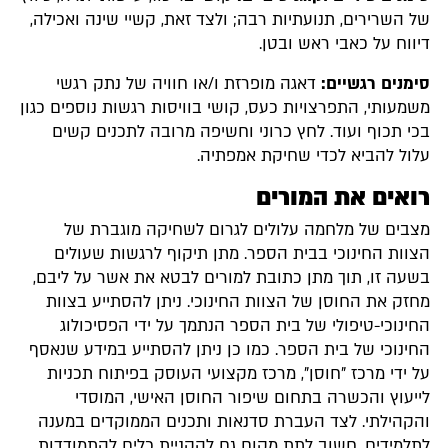
של השרירים, תנועתיות רבה; ולצד זאת, קשיי שינה ואכילה,
דיווח על כאבי ראש ובטן.
סימנים רגשיים:
דאגה מופרזת ו/או חוויה של נתק רגשי
משמעותי, התפרצויות כעס, קושי בוויסות רגשות נוספים כגון
בכי תכוף ועוד. לחץ כרוני וחשיפה מרובה לתכנים קשים
עלול להביא לכדי שחיקת אמפתיה.
רואים את המורים
מצבים של מלחמה עלולים לגרום לשחיקה מוגברת של
הצוות החינוכי בבית הספר. מתן תיקוף לרגשות שעולים
בשעה זו, תוך מתן כתובת למורים לבטא את אשר על ליבם,
מחזק את החוסן של הצוות החינוכי. ניתן להסתייע בצוות
החינוכי-טיפולי של בית הספר הנתמך על ידי הפסיכולוג
החינוכי של בית הספר. כמו כן ניתן להסתייע במידע שנאסף
על ידי מרכז "חוסן", מרכז מקצועי העוסק בפיתוח תכניות
לייעוץ והכשרה בתחום שיפור החוסן האישי, המוסדי
והקהילתי. לצד העברת סדנאות ותכנים הממוקדים במענה
לתלמידים, חשוב לתת מקום גם להקניית כלים להתמודדות