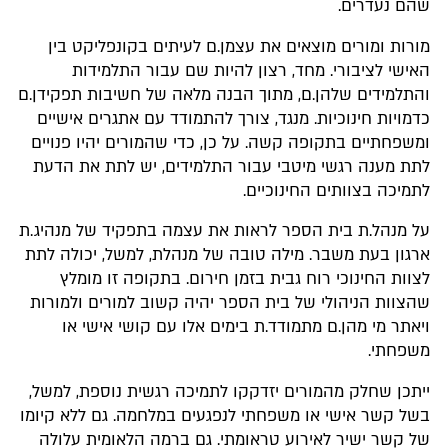
שהם נעדרים.
מורות ומורים מוצאים את עצמן.ם לעיתים בקונפליקט בין
האישי לציבורי. מחד, רצון להיות שם עבור התלמידות
והתלמידים שלהן.ם, מתוך הבנה מלאה של חשיבות תפקידן.ם
כדמויות חינוכיות. מנגד, צורך להתמודד עם אתגרים אישיים
ומשפחתיים בתקופה קשה. על כן, כדי שהמורים יהיו פנויים
לתת מענה רגשי מיטבי עבור התלמידים, יש לתת את הדעת
לתמיכה בצוותים החינוכיים.
על מנהל.ת בית הספר לראות את עצמה בתפקיד של מנהיג.ת
ארגון בעת משבר. מילה טובה של מנהלת, למשל, יכולה לתת
לצוות החינוכי רוח גבית בזמן חירום. בתקופה זו מומלץ
שהצוות הניהולי של בית הספר יהיה קשוב למורים ולמורות
ויאתר מי מהן.ם מתמודד.ת בימים אלו עם קושי אישי או
משפחתי.
ייתכן שחלק מהמורים יזדקקו לתמיכה רגשית נוספת, למשל,
בשל קשר אישי או משפחתי לנפגעים במלחמה. גם ללא קיומו
של קשר ישיר לאירוע טראומתי. גם ברמה הלאומית עלולה