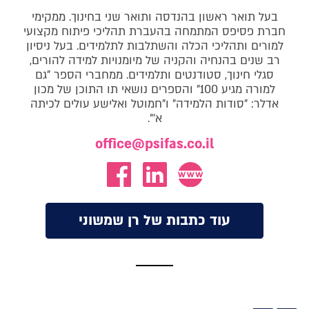
בעל תואר ראשון בהנדסה ותואר שני בחינוך. ממקימי
חברת פסיפס המתמחה בהעברת תהליכי פיתוח מקצועי
למורים ותהליכי הכלה והשתלבות לתלמידים. בעל ניסיון
רב שנים בהנחיה והקניה של מיומנויות למידה להורים,
סגלי חינוך, סטודנטים ותלמידים. ממחברי הספר "גם
למורה מגיע 100" והספרים נושאי תו התוכן של מכון
אדלר: "סודות הלמידה" ו"חמוטל ואלישע עולים לכיתה
א'".
office@psifas.co.il
עוד כתבות של רן שמשוני