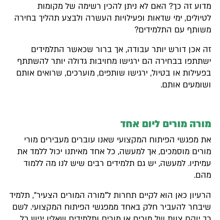
מדוע זה כך? האם לא ניתן להכין רשימה של מקומות
לטיולים, ימי שדאות ופעילויות העשרה ולבצע תהליך בחירה
משותף עם התלמידים?
זה אכן דורש יותר עבודה, אך ברור שכאשר התלמידים
ישתתפו בבחירה הם ירגישו מחויבות גדולה יותר להשתתף
בפעילות או בטיול, ירגישו שותפים, מוערכים, שרואים אותם
ושומעים אותם.
מורה מורים ליום אחד
את מפגשי הפיתוח המקצועי שאנו עוברים מעבירים מורי
מורים מוסמכים, אך למעשה, כל אחד מאיתנו יכול ללמד את
עמיתיו. למעשה, יש גם תלמידים רבים שיש לנו מה ללמוד
מהם.
הרעיון כאן הוא לקיים תחרות ל"מורה המורים הצעיר", תלמיד
שיבחר להעביר חלק באחד ממפגשי הפיתוח המקצועי. לשם
כך יוקם צוות של מורים או מורים ותלמידים שאליו יגיש כל