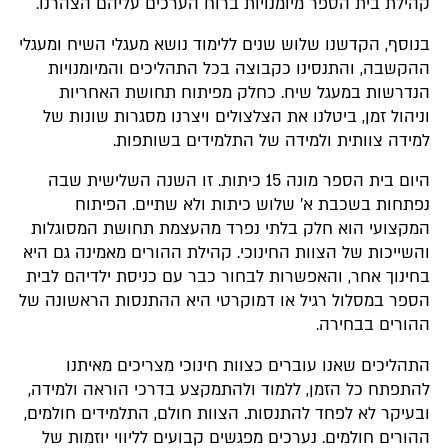
קהילת בית הספר מיומנויות ברוח הערכים עליהם הצהרנו.
בנוסף, הקדשנו שלוש שנים ללימוד נושא מעגלי השיח ומעגלי
ההקשבה, והתנסינו כקבוצה בכל התהליכים והמיומנויות
הנדרשות במעגל שיח. כחלק מפיתוח תחושת האחריות
וניהול זמן, ביטלנו את הצלצולים ויצרנו מסגרות שונות של
למידה צוותית ולמידה של התלמידים בשותפות.
היום בית הספר מונה 15 כיתות. זו השנה השלישית שבה
נפתחות בשכבת א' שלוש כיתות ולא שתיים. הפיתוח
המקצועי הוא חלק בלתי נפרד מהעצמת תחושת המסוגלות
והשייכות של הצוות החינוכי. קהילת ההורים מאמינה גם היא
בחינוך אחר, והאפשרות לבחור כבר עם כניסת ילדיהם לבית
הספר במסלול רגיל או דמוקרטי היא ההתנסות הראשונה של
ההורים בבחירה.
התהליכים שאנו עוברים כצוות חינוכי מצריכים מאיתנו
להתפתח כל הזמן, ללמוד ולהתמקצע בדרכי הוראה ולמידה,
ובעיקר לא לפחד להתנסות. הצוות חולם, התלמידים חולמים,
ההורים חולמים. נערכים מפגשים קבועים לליווי יוזמות של