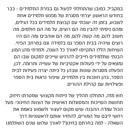
במקביל, כמובן שהתחלתי לפעול גם בגזרת התלמידים - כבר
בחודש הראשון יצרתי מסגרת של מפגש תלמידים אחת
לשבוע, בזמן זה ישבתי עם קבוצת תלמידים בכל הגילים,
ומהם ניסיתי להבין מה הם רוצים, על מה הם חולמים, מה
חשוב להם, מה קשה להם, מה הם אוהבים ומה הם היו
רוצים שיהיה בבית הספר גם בלמידה וגם במרחב הפיזי.
השיחות הללו התקיימו לאורך כל השנה, ולמדתי מהן המון.
הבנתי שתלמידים חייבים להרגיש שייכים למקום שבו הם
נמצאים על ידי פעולות אקטיביות של עשייה ותרומה. לכן,
הפעלנו מסגרות שונות שבהן כל כיתה יצרה פעילות לבית
הספר, בהן חונכות בין תלמידים, שיפור נראות בית הספר
ופעילויות עם קהילת ההורים.
חוץ מזה, התחלנו תהליך של פיתוח מקצועי שמטרתו חיזוק
תחושת השייכות והמסוגלות האישית של הצוות החינוכי. מעל
הכול עמדה ההבנה שיש מקום לעצור ולשמוע באמת את
רחשי ליבם של המורים, להחזיר אותם לראשוניות דרך
השאלה - למה בחרתם בחינוך? לאורך שלוש שנים השתלמנו