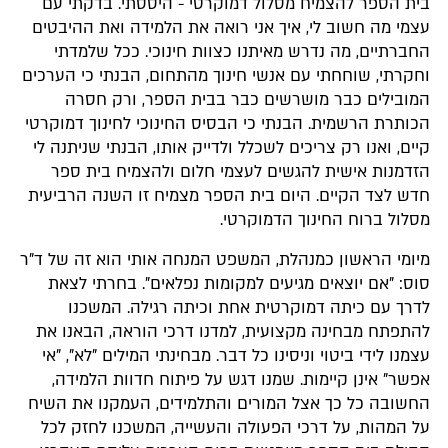
בית הספר להצמיח מסלול דמוקרטי - היססתי. בדקתי עם
עצמי מה חשוב לי, איך אני רואה את הלמידה ואת ההיבטים
החברתיים, מה נדרש מאיתנו כצוות חינוכי. ככל שלמדתי
וחקרתי, שוחחתי עם אנשי חינוך מהתחום, הבנתי כי הערכים
המובילים כבר מושרשים כבר בבית הספר, ורק חסרה
הכותרת הרשמית. הבנתי כי הבסיס החינוכי לחינוך דמוקרטי
קיים, ואנו רק צריכים לשכלל ולדייק אותו, הבנתי שניתנה לי
הזדמנות אישית להגשים לעצמי חלום ולהצמיח בית ספר
חדש לצד הקיים. היום בית הספר מצמיח זו השנה הרביעית
מסלול ברוח החינוך הדמוקרטי.
מיומי הראשון כמנהלת, המשפט המנחה אותי הוא זה של ד"ר
סוס: "אם יוצאים מגיעים למקומות נפלאים". בחרתי לצאת
לדרך עם כיתה דמוקרטית אחת וכיתה רגילה. המשכנו
להתפתח מבחינה מקצועית, למדנו דרכי הוראה, הבאנו את
עצמנו לידי ביטוי וניסינו כל דבר. מבחינתי המילים "לא", "אי
אפשר" אינן קיימות. שמנו דגש על פיתוח חדוות הלמידה,
החשובה כל כך אצל המורים והתלמידים, העמקנו את השיח
על המהות, על דרכי הפעולה והעשייה, המשכנו לחזק לכל