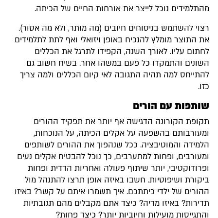
מהתלמידים נוכל לייצר את אורחות החיים של הכיתה.
רצוי להשתמש בניסוחים חיובים (מה מותר, ולא מה אסור).
את התוצר מומלץ להנכיח באופן ויזואלי ואף לתת לתלמידים
לחתום עליו. לאורך השנה, הקפידו לתרגל את הכללים
השונים והתמקדו כל פעם במשהו אחר. בשיח חשוב גם
להתייחס למה תהיה התגובה לאי קיום הכללים ולמה צריך
כזו.
שותפות עם הורים
תקופת הקורונה הדגישה אף יותר את תפקיד ההורים
ומעורבותם בהשפעה על אקלים הכיתה, על הנוכחות,
הלמידה והמוטיבציה. ככל שנהפוך את ההורים לשותפים
ומעורבים, ופחות למתערבים, כך נוכל להבטיח אקלים נעים
ופרודוקטיבי, יותר שיתוף פעולה ואחריות הדדית ופחות
ביקורת ושיפוטיות. חשבו באיזה אופן תרצו להתנהל מול
ההורים של ילדי כיתתכם. איך תשמרו איתם על קשר? באיזו
תדירות? באיזו מדיה? כיצד אתם מקבלים מהם תגובתיות
והתגייסות מועילות וחיוביות יותר? כיצד פחות?