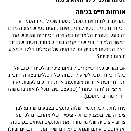
הכיתה שלכם יכולה להיראות ככה
אורחות חיים בכיתה
כמורים, כולנו חווים תסכול וכעס כשכללי בית הספר או
הכיתה מופרים וכשתלמידים אינם נוהגים כפי שמצופה מהם.
זה פוגע בשגרת הלימודים ובאווירה הכיתתית ומשבש את
המשך הלמידה. כדי שזה יקרה כמה שפחות, חשוב שנבדוק
האם הקדשנו מספיק זמן להקניה של הכללים הללו ולביצוע
תיאום ציפיות?
אם נקדיש כמה שיעורים לתיאום ציפיות ולשיח חשוב על
כללי הכיתה, נוכל לסייע להנכחה של הכללים בצורה חיובית
ותוך תחושת אחריות משותפת. אחת הדרכים לעשות זאת
היא יצירת "חוזה כיתתי" (שמעצם שמו נוכל לראות בו משהו
הדדי, מחייב ומוסכם).
ניתן לחלק לכל תלמיד שלוה פתקים בצבעים שונים: לבן -
ציפייה שלי מעצמי; כחול - ציפייה שלי מהחברים לכיתה;
צהוב - ציפייה שלי מהמורה. את הפתקים מניחים בקופסה,
ואז אוספים אותם ומנהלים עליהם שיח. מתוך הדברים שעלו