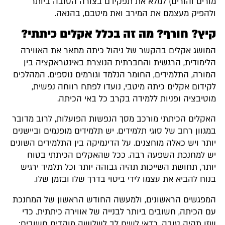
מורים והורים) למלא את תפקידם בצורה הטובה ביותר
ולהפיק מעצמם את המירב ואת מיטבם, בהנאה.
קיץ? חורף? מה זה בכלל אקלים כיתתי?
המושג אקלים בהקשר של ניהול כיתה מתאר את האווירה
הלימודית, הרגשית והחברתית הנוצרת באינטראקציה בין
המורה, התלמידים, החומר הנלמד וגורמים נוספים. המהלכים
לקידום אקלים כיתה מיטבי, נועדו לפתח רווחה נפשית,
מוטיבציה ופניות ללמידה בקרב כל באי הכיתה.
האקלים הכיתתי מורכב מסך הנפשות הפועלות, לרוב מדובר
במגוון רחב של סוגי תלמידים. יש תלמידים מופנמים וביישנים
יותר ויש כאלה מוחצנים. על הדינמיקה בין התלמידים השונים
יש למחנכת השפעה רבה. ככל שהאקלים הכיתתי בטוח
יותר, תחושת השייכות תהיה גבוהה יותר וכל תלמיד ירגיש
בנוח להביא את עצמו לידי ביטוי בדרך שלו ובזמן שלו.
המפגשים הראשונים, ולמעשה החודש הראשון של המחנכת
עם הכיתה, חשובים ביותר לבנייה של אווירה כיתתית. כדי
שזו תהיה טובה, כדאי לשים לב לשלושה מוקדים חשובים: