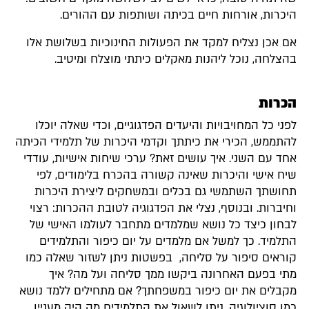
היכרות, אורחות חיים בכיתה ושותפות עם ההורים.
אם אכן נצליח למקד את הפעולות החינוכיות בשלושת אלו
בהצלחה, נוכל ליהנות מאקלים כיתתי מוצלח ומיטיב.
הכרות
לפני כל המחויבויות והיעדים הפדגוגיים, וכדי שאלה יוכלו
להתממש, הכירי את כיתתך וקדמי היכרות של תלמידי הכיתה
אחד עם השני. איך עושים זאת? ערכי שיחות אישיות, עודדי
שיח אישי והיכרות שאינה קשורה בהכרח בלימודים, לפי
תחושתך השתמשי גם בכלים ובמשחקים ליצירת היכרות
וחיברות. ובנוסף, נצלי את הפדגוגיה לטובת ההכרות: רצוי
לבחון כיצד כל נושא שמלמדים מתחבר לעולמו האישי של
התלמיד. כך למשל אם מלמדים על יום כיפור והתלמידים
קוראים סיפור על סליחה, בפשטות ניתן לשזור שאלה כמו
מתי בפעם האחרונה ביקשו ממך סליחה ועל מה? איך
מקבלים את יום כיפור במשפחתך? אם מתחילים ללמד נושא
כמו סוציולוגיה, ניתן לשאול את התלמידים מה היה מעניין