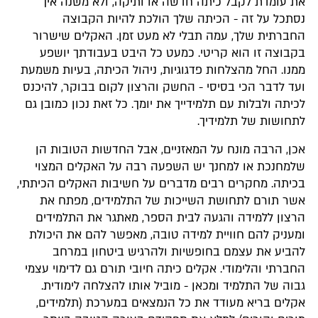
את עומדת לקבל כיתה חדשה או ותיקה, ולא משנה איך
נסתכל על זה - הכיתה שלך הולכת להיות הקבוצה
החברתית שלך, עמה תבלי לא מעט זמן. האקלים שישרור
בקבוצה זו הוא קריטי. כמעט כל היבט בעבודתך יושפע
ממנו. החל מהצלחות פדגוגיות, ניהול הכיתה, בעיות משמעת
ועד לדבר הכי בסיסי - החשק והרצון לקום בבוקר, להיכנס
לכיתה ולבלות עם תלמידייך את יומך. כל זאת נכון כמובן גם
לתחושות של תלמידיך.
אכן, הרבה מונח על המאזניים, אבל החדשות הטובות הן
שלמחנכת או למחנך יש השפעה רבה על האקלים המצוי
בכיתה. מחקרים רבים מדברים על חשיבות האקלים הכיתתי,
אשר תורם לתחושת השייכות של התלמידים, מפתח את
הרצון ללמידה והגעה לבית הספר, מאתגר את התלמידים
ומעניק להם חוויית למידה טובה, מאפשר להם את היכולת
להביע את עצמם בחופשיות ולהרגיש ביטחון במרחב
החברתי והלימודי. אקלים כיתה חיובי תורם גם לדימוי עצמי
גבוה של התלמיד ומכאן - מוביל אותו להצלחה לימודית.
אקלים בריא מעודד את כל הנמצאים במערכת (תלמידים,