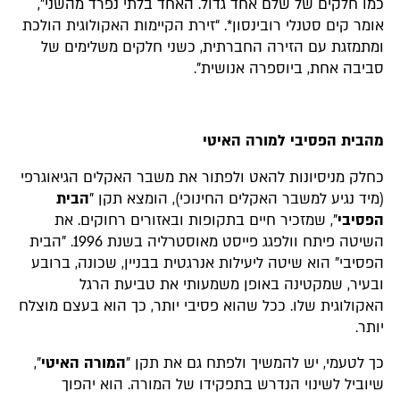
כמו חלקים של שלם אחד גדול. האחד בלתי נפרד מהשני",
אומר קים סטנלי רובינסון*. “זירת הקיימות האקולוגית הולכת
ומתמזגת עם הזירה החברתית, כשני חלקים משלימים של
סביבה אחת, ביוספרה אנושית”.
מהבית הפסיבי למורה האיטי
כחלק מניסיונות להאט ולפתור את משבר האקלים הגיאוגרפי
(מיד נגיע למשבר האקלים החינוכי), הומצא תקן "
הבית
הפסיבי
", שמזכיר חיים בתקופות ובאזורים רחוקים. את
השיטה פיתח וולפגג פייסט מאוסטרליה בשנת 1996. "הבית
הפסיבי" הוא שיטה ליעילות אנרגטית בבניין, שכונה, ברובע
ובעיר, שמקטינה באופן משמעותי את טביעת הרגל
האקולוגית שלו. ככל שהוא פסיבי יותר, כך הוא בעצם מוצלח
יותר.
כך לטעמי, יש להמשיך ולפתח גם את תקן "
המורה האיטי
",
שיוביל לשינוי הנדרש בתפקידו של המורה. הוא יהפוך