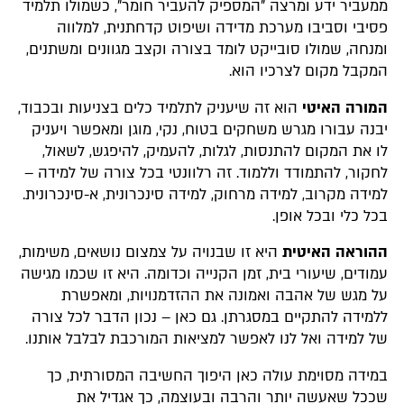
ממעביר ידע ומרצה "המספיק להעביר חומר", כשמולו תלמיד
פסיבי וסביבו מערכת מדידה ושיפוט קדחתנית, למלווה
ומנחה, שמולו סובייקט לומד בצורה וקצב מגוונים ומשתנים,
המקבל מקום לצרכיו הוא.
המורה האיטי
הוא זה שיעניק לתלמיד כלים בצניעות ובכבוד,
יבנה עבורו מגרש משחקים בטוח, נקי, מוגן ומאפשר ויעניק
לו את המקום להתנסות, לגלות, להעמיק, להיפגש, לשאול,
לחקור, להתמודד וללמוד. זה רלוונטי בכל צורה של למידה –
למידה מקרוב, למידה מרחוק, למידה סינכרונית, א-סינכרונית.
בכל כלי ובכל אופן.
ההוראה האיטית
היא זו שבנויה על צמצום נושאים, משימות,
עמודים, שיעורי בית, זמן הקנייה וכדומה. היא זו שכמו מגישה
על מגש של אהבה ואמונה את ההזדמנויות, ומאפשרת
ללמידה להתקיים במסגרתן. גם כאן – נכון הדבר לכל צורה
של למידה ואל לנו לאפשר למציאות המורכבת לבלבל אותנו.
במידה מסוימת עולה כאן היפוך החשיבה המסורתית, כך
שככל שאעשה יותר והרבה ובעוצמה, כך אגדיל את