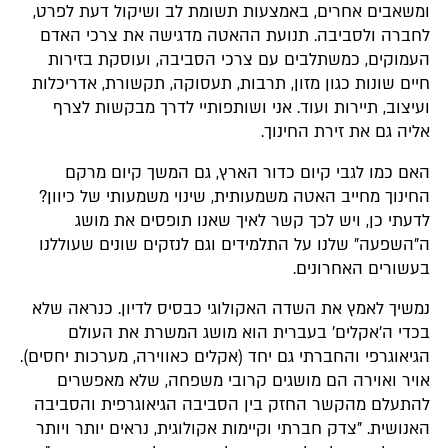
ומשאבים אחרים, באמצעות תשומת לב ושיקול דעת לפרט,
לחברה ולסביבה. תנועת ההאטה מדגישה את צרכי האדם
העמוקים, כמשתלבים עם צרכי הסביבה, ועוסקת בזירות
חיים שונות כגון מזון, תרבות, תעסוקה, תקשורת, אדריכלות
ועיצוב, תיירות ועוד. אני ושותפותיי לדרך מבקשות לצרף
אליה גם את זירת החינוך.
האם כמו לגבי קיום כדור הארץ, גם המשך קיום מרקם
החינוך מחייב האטה משמעותית, שינוי משמעותי של כיוון?
לדעתי כן, ויש לכך קשר לאיך שאנו תופסים את מושג
ה"השפעה" שלנו על התלמידים וגם לנזקים שונים שעוללנו
בעשורים האחרונים.
נמשיך לאמץ את השדה האקולוגי כבסיס לדיון. כנראה שלא
בכדי ה'אקלים' בעברית הוא מושג המשרת את העולם
הגיאוגרפי והחברתי גם יחד (אקלים כאווירה, מערכות יחסים).
אויר ואוירה הם מושגים קרובי משפחה, שלא מאפשרים
להתעלם מהקשר החזק בין הסביבה הגיאוגרפית והסביבה
האנושית. "צדק חברתי וקיימות אקולוגית, נראים יותר ויותר