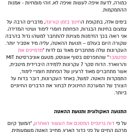
כמורה, לדעת איפה לעשות ואיפה לא, זוהי מומחיות - אמנות
ההתמקמות.
בימים אלה, בתקופת ה
חינוך בזמן קורונה
, מדברים הרבה על
צמצום בחינות הבגרות, הפחתת חומרי לימוד ושינוי המדידה.
אני רואה בכך הזדמנות מצוינת להתחבר למשהו גדול בהרבה
שקורה היום בעולם – תנועת ההאטה, עליה מיד אסביר יותר.
העקרונות שלה מתחברים מאוד גם לדוח "
מדמיינים את
ספטמבר
" שהתפרסם בסוף אוגוסט, מטעם אוניברסיטת MIT
והרווארד. הדוח סקר 7 עקרונות ללמידה היברידית מיטבית,
אשר מתחברים מאוד לרעיון של הפחתת חומרי לימוד,
התמקדות והאטה. למשל, באחד העקרונות, דובר בדוח על
הצורך של המערכת החינוכית לבחור את הדברים החיוניים
ביותר.
התנועה האקולוגית ותנועת ההאטה
על פי
דוח גרינפיס המסכם את העשור האחרון
, "המשך קיום
מרקם החיים על פני כדור הארץ, מחייב האטה משמעותית,