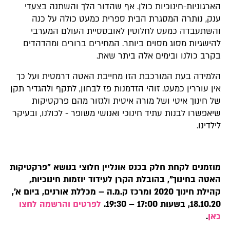
הארגוניות-חינוכיות כולן. אף שהדור הלך והשתנה בצעדי
ענק, נותרה המסגרת הבית ספרית כמעט כולה על כנה
והשתעבדה כמעט לחלוטין לאובססיית העולם המערבי
להישגיות מסוג מסוים ביותר. המחירים ברורים ומהדהדים
בקרב כולנו ובימים אלה ביתר שאת.
הלמידה בעת המורכבת הזו מחייבת האטה דרמטית ועל כך
אין עוררין כמעט. זוהי הזדמנות פז לבחון, לתקף ולהגדיר תקן
של חינוך איטי ושל מורה איטית ולגזור מהם פרקטיקות
שיאפשרו לבנות עתיד חינוכי ואנושי משופר - לכולנו, ובעיקר
לילדינו.
מוזמנים לקחת חלק בכנס אונליין חלוצי בנושא "פרקטיקות
האטה בחינוך", בהובלת הקרן לעידוד יוזמות חינוכיות,
קהילת חינוך 2020 ומרכז ק.מ.ה – מכללת אורנים, ביום א',
18.10.20, בשעות 17:00 – 19:30.
לפרטים והרשמה לחצו
כאן
.