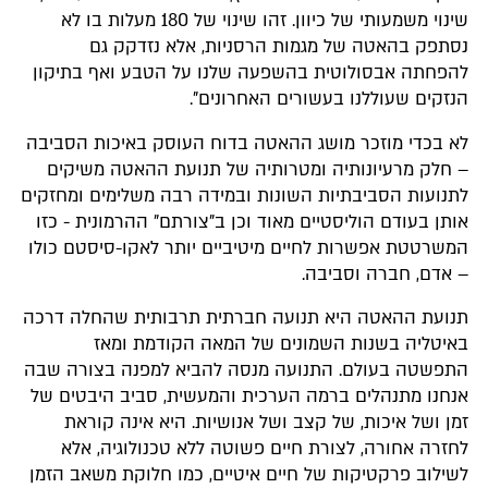
שינוי משמעותי של כיוון. זהו שינוי של 180 מעלות בו לא
נסתפק בהאטה של מגמות הרסניות, אלא נזדקק גם
להפחתה אבסולוטית בהשפעה שלנו על הטבע ואף בתיקון
הנזקים שעוללנו בעשורים האחרונים".
לא בכדי מוזכר מושג ההאטה בדוח העוסק באיכות הסביבה
– חלק מרעיונותיה ומטרותיה של תנועת ההאטה משיקים
לתנועות הסביבתיות השונות ובמידה רבה משלימים ומחזקים
אותן בעודם הוליסטיים מאוד וכן ב"צורתם" ההרמונית - כזו
המשרטטת אפשרות לחיים מיטיביים יותר לאקו-סיסטם כולו
– אדם, חברה וסביבה.
תנועת ההאטה היא תנועה חברתית תרבותית שהחלה דרכה
באיטליה בשנות השמונים של המאה הקודמת ומאז
התפשטה בעולם. התנועה מנסה להביא למפנה בצורה שבה
אנחנו מתנהלים ברמה הערכית והמעשית, סביב היבטים של
זמן ושל איכות, של קצב ושל אנושיות. היא אינה קוראת
לחזרה אחורה, לצורת חיים פשוטה ללא טכנולוגיה, אלא
לשילוב פרקטיקות של חיים איטיים, כמו חלוקת משאב הזמן