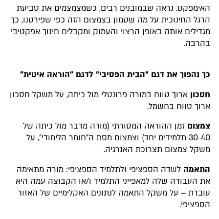
האימפקט. נראה שבמובנים רבים, כשמצמצמים את טביעת
הרגל החינוכית על מה שטמון בצמצום הזה כפי שפירטנו, כך
מגדילים אותה באופן הרצוי והעמוק ומקבלים חינוך אפקטיבי
בהרבה.
כך נהפוך את דגם "הבית הפסיבי" לדגם "הוראה איטית"
חסכון
ארוך טווח במורה פרונטלי מול כיתה, על משקל חסכון
ארוך טווח בחשמל.
צמצום
זמן ההוראה המסורתי (מורה מדבר מול כיתה של
30-40 תלמידים יחד) וצמצום מסת ה"חומר הלימודי", על
משקל צמצום תצרוכת האנרגיה.
התאמה
לשדה הספציפי ולתלמיד הספציפי: מורה מתאימה
את העבודה שלה למאפייני התלמיד ו/או הקבוצה עמה היא
עובדת – על משקל התאמה לנתונים האקלימיים של האזור
הספציפי.