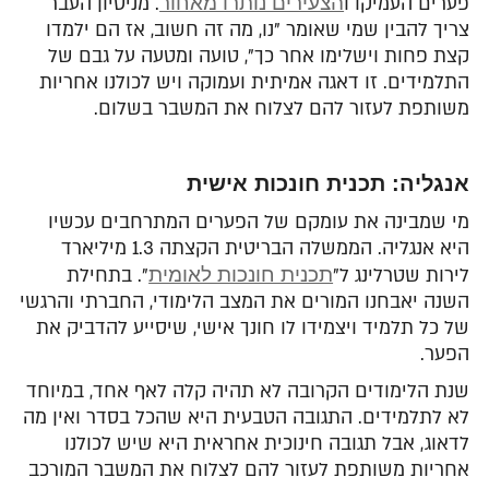
פערים העמיקו ו
הצעירים נותרו מאחור
. מניסיון העבר
צריך להבין שמי שאומר "נו, מה זה חשוב, אז הם ילמדו
קצת פחות וישלימו אחר כך", טועה ומטעה על גבם של
התלמידים. זו דאגה אמיתית ועמוקה ויש לכולנו אחריות
משותפת לעזור להם לצלוח את המשבר בשלום.
אנגליה: תכנית חונכות אישית
מי שמבינה את עומקם של הפערים המתרחבים עכשיו
היא אנגליה. הממשלה הבריטית הקצתה 1.3 מיליארד
לירות שטרלינג ל"
תכנית חונכות לאומית
". בתחילת
השנה יאבחנו המורים את המצב הלימודי, החברתי והרגשי
של כל תלמיד ויצמידו לו חונך אישי, שיסייע להדביק את
הפער.
שנת הלימודים הקרובה לא תהיה קלה לאף אחד, במיוחד
לא לתלמידים. התגובה הטבעית היא שהכל בסדר ואין מה
לדאוג, אבל תגובה חינוכית אחראית היא שיש לכולנו
אחריות משותפת לעזור להם לצלוח את המשבר המורכב