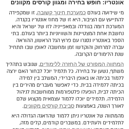
אונטריו: חופש בחירה ומגוון קורסים מקוונים
מי שידועה בעולם
כמערכת חינוך קשובה
, זו שמקפידה
להתייעץ עם הציבור, היא זו של מחוז אונטריו בקנדה.
המערכת דומה בגודלה ובמאפייניה לזו של ישראל והיא
נחשבת אחת המצטיינות והשוויוניות ביותר בעולם. בתי
הספר באונטריו נסגרו עם פרוץ הגל הראשון, ההוראה
עברה למרחוק והוקדשו זמן ומחשבה לאופן שבו תתחיל
שנת הלימודים הקרובה.
המתווה המפורט של החזרה ללימודים
, שגובש בתהליך
משתף, נשען על בחירה. כל תלמיד יוכל לבחור האם ירצה
ללמוד בכיתה או באופן היברידי, המשלב בין למידה
בכיתה ללמידה בבית. כדי לאפשר מעברים מהירים בין
הכיתה לבית, הופעלו פלטפורמות ממוחשבות לניהול
הלמידה. תלמידים יוכלו ללמוד עצמאית מקצוע שלם
לאורך השנה, באמצעות
סביבת קורסים מקוונים
.
מהמתווה של אונטריו ניתן ללמוד שהדאגה הגדולה היא
לתלמידים ולעתידם. במשברים קודמים, קלים מזה,