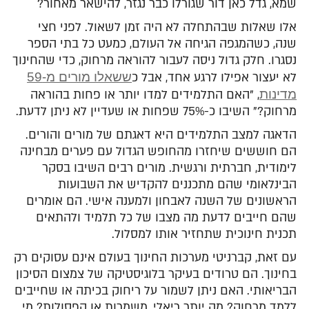
שמא, גדל כאן דור שגורלו כבר נגזר, להישאר מאחור?
אלו שאלות שבהתחלה לא היה זמן לשאול. לפני חצי
שנה, כשהמגפה הגיחה אל העולם, כמעט כל בתי הספר
נסגרו. חלק גדול ניסה לעבור להוראה מרחוק, כדי שהחינוך
לא יעצור אפילו לרגע אחד, אבל כ
ששאלו מורים מ-59
מדינות
, "האם התלמידים למדו יותר או פחות בהוראה
מרחוק?" השיבו כ-75% שפחות או שעדיין לא ניתן לדעת.
הדאגה למצב התלמידים היא דאגתם של מורים והורים.
הם חוששים שיחזרו מהחופש הגדול עם פערים מבחינה
לימודית, חברתית ורגשית. מורים רבים השיבו בסקר
הבינלאומי שהם מתכננים להקדיש את השבועות
הראשונים של השנה לאבחון ולמענה אישי. הם אומרים
שהם חייבים לדעת מה מצבו של כל תלמיד ולהתאים
תכנית חינוכית שתחזיר אותו למסלול.
עם זאת, קברניטי מערכות החינוך בעולם אינם עסוקים רק
בחינוך. הם טרודים בעיקר בלוגיסטיקה של צמצום הסיכון
הבריאותי. האם ניתן לשמור על ריחוק בכיתה או שחייבים
ללמד מרחוק? מה יותר ריאלי, משמרות או קפסולות? מי