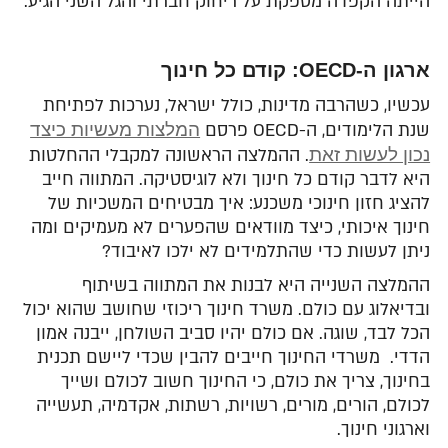
הייתה הקפדה מספקת על ריחוק חברתי והגל השני הגיע.
ארגון ה-
OECD
: קודם כל חינוך
עכשיו, כשהרבה מדינות, כולל ישראל, נערכות לפתיחת
שנת הלימודים, ה-OECD פרסם
המלצות מעשיות כיצד
נכון לעשות זאת
. ההמלצה הראשונה למקבלי ההחלטות
היא לדבר קודם כל חינוך ולא לוגיסטיקה. המתווה חייב
להציג חזון חינוכי משכנע: איך מבטיחים המשכיות של
חינוך איכותי, כיצד מוודאים שהפערים לא מעמיקים ומה
ניתן לעשות כדי שהתלמידים לא ילכו לאיבוד?
ההמלצה השנייה היא לבנות את המתווה בשיתוף
ובדיאלוג עם כולם. משרד חינוך ריכוזי שחושב שהוא יכול
הכל לבד, שוגה. אם כולם יהיו סביב השולחן, ייבנה אמון
הדדי. משרדי החינוך חייבים להבין שכדי ליישם תכנית
בחינוך, צריך את כולם, כי החינוך חשוב לכולם ושייך
לכולם, הורים, מורים, רשויות, רשתות, אקדמיה, תעשייה
וארגוני חינוך.