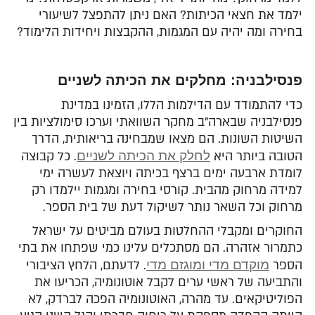
ילמד את חצאי הכיתות? האם ניתן להתפצל לשיעורי
בחירה ומה יהיה עם המגמות, ההקבצות ויחידות הלימוד?
פנסילבניה: מחלקים את הכיתה לשניים
כדי להתמודד עם הדילמות הללו, הזמינו במדינת
פנסילבניה שבארה"ב מחקר השוואתי וערכו סימולציות בין
השיטות השונות. הם מצאו שמבחינה בריאותית, הדרך
הטובה ביותר היא
לחלק את הכיתה לשניים
. כל קבוצה
לומדת ארבעה ימים ברצף בכיתה ויוצאת לעשרה ימי
למידה מרחוק מהבית. קורסי בחירה ומגמות יילמדו רק
מרחוק וכל השאר נותר לשיקול דעת של בית הספר.
החוקרים ומקבלי ההחלטות בעולם מביטים על ישראל
כתמרור אזהרה. הם מסתכלים עלינו כמי שפתחו את בתי
הספר
מוקדם מדי ומוגזם מדי
. לדעתם, הלחץ הציבורי
והתביעה של ראשי ערים לקבל אוטונומיה, הכריעו את
הפוליטיקאים. עד מהרה, האוטונומיה הפכה לברדק, לא