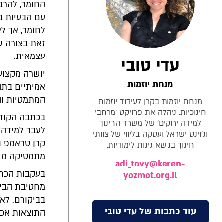
החומר, להרב
עם הבעיות ב
לחומר, אך ל
זאת בצורה ש
עצמאית.
עדי טובי
יושרה מקצועי
מנחת יוזמות
אמיתיים בתהל
המתמטיות וה
מנחת יוזמות בקרן לעידוד יוזמות
חינוכיות. ניהלה את פרויקט 'מרחבי
בכתבה הקודמ
למידה ירוקים' של משרד החינוך
לעבר למידה 
וג'וינט ישראל ועסקה בליווי של צוותי
קרן טראמפ וה
חינוך בנושא גינות לימודיות.
מתמטיקה משמ
adi_tovy@keren-
בעקבות הכתב
yozmot.org.il
מחטיבת הביני
בביקורם. לא
עוד כתבות של עדי טובי
התוצאות אכן 