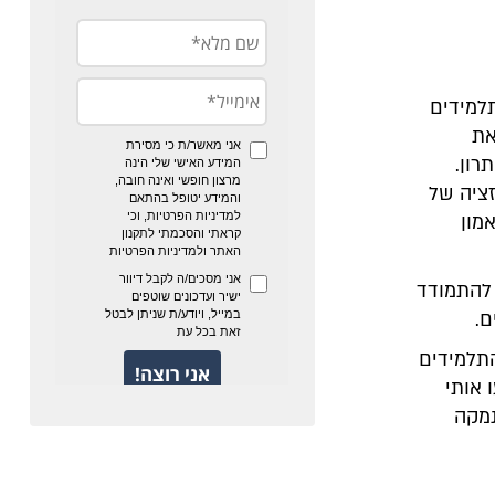
למידים
את
רון.
זציה של
מון
 להתמודד
ם.
התלמידים
 אותי
נמקה