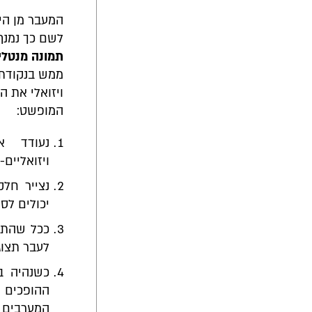
המעבר מן הי
לשם כך נמנף
תמונה מנטלי
ממש בנקודת 
ויזואלי את 
המופשט:
נעודד א
ויזואליים-
נצייר חלק
יכולים לס
ככל שהתלמ
לעבר תצוגה
כשנהיה ב
ההופכים 
המערבים מ