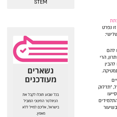
STEM
תת
זו נפרט
ישי:
 להם
ון, הרי
להבין
מטיקה.
ים
, "תדלוק
סייעו
התלמידים
שיעור