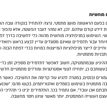
 בפעם הראשונה מושג מתמטי, נרצה להתחיל בנקודה שבה הת
ת לידע קודם שלהם. לכן, לא נמהר לעבר הפשטה, אלא נהפוך 
י. השימוש במניפולציה מוחשית מהווה כלי לחשיבה בדרך לפת
יוחד עבור תלמידים שאינם מסוגלים עדיין לבצע בראש ויזואלי
וחייבים לייצר מניפולציות המייצגות כמויות בכדי לפתח הבנה וא
תבניות מתמטיות.
ההיגיון שבמתמטיקה, חשוב לאפשר לתלמידים מספיק זמן כדי
עשותכם כן, יתחילו לצוף אסטרטגיות ומודלים מתמטיים חדשי
המורים נכנסים, במטרה להניע עוד קדימה את החשיבה. כאשר 
בה מתמטית בשימוש בסמלים ואלגוריתמים, בקשו מהם: "שכנעו
תם אכן עובד". אם נתמיד בכך, התלמידים יבינו כי תהליכי ה
עצם העשייה המתמטית, יותר מאשר שינון חסר מחשבה.