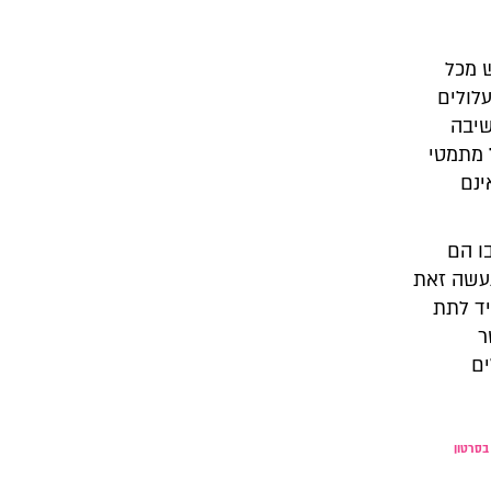
ש מכל
לולים
שיבה
 מתמטי
ינם
ו הם
נעשה זאת
יד לתת
ר
ים
בסרטון