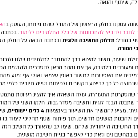
ה, שיתוף והנאה.
נה עסקנו בחלק הראשון של המודל שהם פיתחו, העוסק ב
הצ
 לחבר ולהביא להתכווננות של כלל התלמידים ללימוד
. בכתבה 
י במודל:
תדלוק החשיבה הלוגית
ובכתבה הבאה על החלק השל
י המורה
.
חילת שיעור, חשוב למצוא דרך להתחבר לתלמידים שלנו ולגרום
 ומעורבים בלמידה, אך אם נמהר מכאן להסברים ולהדגמת הפתר
מידים את האפשרות לחשוב באופן עצמאי ואולי אף נמנע מהם 
נחוצה כל כך לביצוע הקשרים ולפיתוח נטייה חיובית כלפי מת
 שהסקרנות התעוררה, עולה השאלה איך להציג רעיונות מתמטי
שתבנה הבנה לוגית וחשיבה מסדר גבוה. חלקו השני של המודל
ית", מציע להמשיך את השיעור באמצעות
4 כלים יישומיים
, שי
 ולהבנות מושגים חדשים, תוך פיתוח שטף תהליכי לימוד בו 
 החשיבה הייחודית שלהם. שימו לב שלאורך כל השלב הזה ב
במחשבונים וזאת כדי לאפשר בניית חשיבה מושגית.