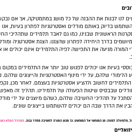
עים לנו לבנות את ההבנה של כל מושג במתמטיקה, אך אם נבק
שתמש בדיוק באותם מודלים ואסטרטגיות לפתרון בעיות, אנו ע
רנות הראשונית שבנינו, כמו גם לאבד תלמידים שתהליכי הח
יושמים בדרך היחידה לפתרון שהצגנו. הצגת אסטרטגיה ומודל
י המורה מניעה את התפישה לפיה התלמידים אינם יכולים או א
.
ססי בעיות אנו יכולים לפגוש טוב יותר את התלמידים במקום ב
הלימודי שלהם, על ידי מינוף האסטרטגיות והייצוגים שלהם. 
ד התלמידים לחשוב ולהציע אסטרטגיות בעצמם. לאחר מכן, נקפ
מודלים שבבסיס שיטות הפעולה של תלמידינו. תהליך זה מאפש
סתכל על תהליכי החשיבה שלהם, כשהם מיוצגים על ידי מודל
בין את הדרך שבה הם יכולים להשתמש בייצוגים שונים.
ל, מלמעלה למטה: מן המוחשי אל המופשט. כך מכוון המורה לחשיבה מסדר גבוה.
התרגיל המלא כאן 
זואליים