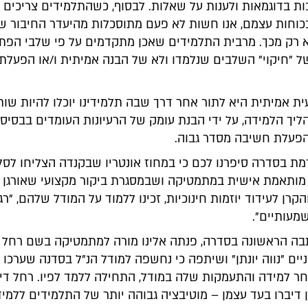
ות בדוגמאות ולענות על שאלות. לבסוף, כשהתלמידים צריכים
כוחות עצמם, אנו חשות לא פעם מתוסכלות מהיעדר החיבור 
א רק מכך. מרבית התלמידים שאכן מתקדמים על פי שלבי הפתר
ל "חיקוי" השלבים שנלמדו ולא של הבנה אמיתית ו/או הפעלת
ת אמיתית היא לתור אחר דרך שבה תלמידינו יוכלו להיות שו
יך הלמידה, על ידי הבנת עומק של הרעיונות העומדים בבסיס 
פעלת חשיבה מסדר גבוה.
ת בסדרה סיפרנו לכם כי במחוז אונטריו שבקנדה הצליחו לסל
מותאמת אישית במתמטיקה ושבמסגרת ביקור מקצועי שאורגן ע
קרן לעידוד יוזמות חינוכיות, זכינו ללמוד על המודל שלהם, "רג
עותיים".
ה הראשונה בסדרה, פנתה אלינו מורה למתמטיקה בשם רחל ג
ים "נווה יונתן" ושיתפה כי נחשפה למודל הנ"ל בסדנה שערכו 
חר למידה והתעמקות שלה במודל, התחילה ללמד לפיו. רחל דיו
דיברו בעד עצמן – מוטיבציה גבוהה יותר של התלמידים ללמיד