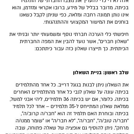
אלה לא די כדי להעריך את מצבו החברתי של התלמיד
בכיתה. מדובר בבליל של מידע, ברובו אקראי ומזדמן, והוא
אינו נותן תמונה רחבה ומלאה, כפי שניתן לקבל כשאנו
בוחנים את המישור המקצועי וההתנהגותי.
חיפשתי כלי הערכה חברתי נוסף ומשמעותי יותר ובניתי את
"שאלון חברים", אשר נועד להבין את המפה החברתית
הכיתתית. כך תייצרו שאלון כזה עבור כיתתכם:
שלב ראשון:
בניית השאלון
את השאלון ניתן לבנות בגוגל דרייב. כל אחד מהתלמידים
בכיתה עונה על שאלון לגבי כל אחד מהתלמידים האחרים
בכיתה. כלומר, אם יש בכיתה 36 תלמידים, ליהי אבני למשל,
ממלאת שאלון המתייחס ל-35 תלמידים – אחד לכל תלמיד
בכיתה ובוחרת האם תלמיד זה הוא "חבר/ה קרוב/ה",
"חבר/ה טוב/ה", "חבר/ה", "לא חבר/ה" או "שומר ממנו/ה
מרחק". ניתן להוסיף גם אופציה של שאלה פתוחה, שבה