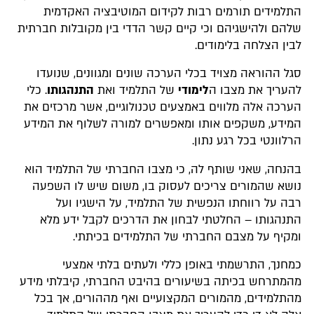
התלמידים תורמים רבות לקידום המוטיבציה האקדמית
שלהם ולהישגיהם וכי קיים קשר הדדי בין מקובלות חברתית
לבין הצלחה בלימודים.
סגל ההוראה מצויד בכלי הערכה שונים ומגוונים, שנועדו
להעריך את מצבו ה
לימודי
של התלמיד ואת
התנהגותו
. כלי
הערכה אלה מלווים באמצעים טכנולוגיים, אשר מרכזים את
המידע, משקפים אותו ומאפשרים למורה לשלוף את המידע
הרלוונטי בכל רגע נתון.
בהנחה, שאני שותף לה, כי מצבו החברתי של התלמיד הוא
נושא שהמורים צריכים לעסוק בו, משום שיש לו השפעה
רבה על רווחתו הנפשית של התלמיד, על הישגיו ועל
התנהגותו – החלטתי לבחון את הדרכים לקבל ידע מלא
ומקיף על מצבם החברתי של התלמידים בכיתתי.
כמחנך, התרשמתי באופן כללי ולעתים בלתי אמצעי
מהמתרחש בכיתה בשיעורים בהיבט החברתי, קיבלתי מידע
מהתלמידים, מהמורים המקצועיים ואף מההורים, אך בכל