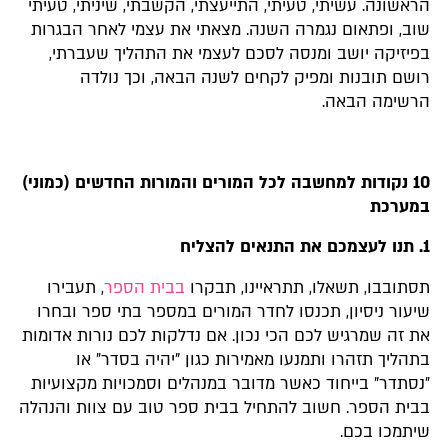
הראשונה. עשיתי, טעיתי, התייעצתי, הקשבתי, שיניתי, טעיתי
שוב, ופתאום נגמרה השנה. מצאתי את עצמי לאחר הבגרות
בפיזיקה יושב ומנסה לסכם לעצמי את התהליך שעברתי,
רושם תובנות ומפיק לקחים לשנה הבאה, וכך נולדה
הרשימה הבאה.
10 נקודות למחשבה לכל המורים והמורות החדשים (כמוני)
במערכת
1. תנו לעצמכם את התנאים להצליח
תסתובבו, תשאלו, תתראיינו, תבקרו
בבית הספר
, תעבירו
שיעור ניסיון, תכנסו לחדר המורים במספר בתי ספר ובחרו
את זה שמרגיש לכם הכי נכון. אם נדלקות לכם נורות אדומות
בתהליך תזהרו ותמנעו מאמירות כגון "יהיה בסדר״ או
״נסתדר" בייחוד כאשר מדובר במנהלים וסמכויות מקצועיות
בבית הספר. חשוב להתחיל בבית ספר טוב עם צוות והנהלה
שיתמכו בכם.