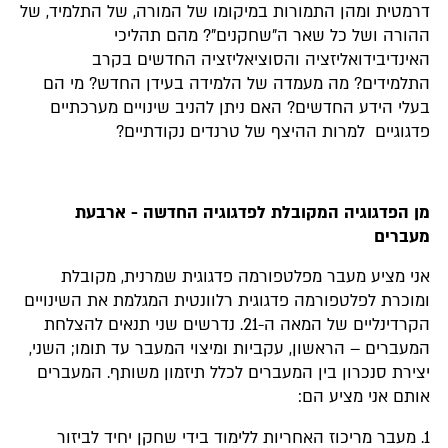
דרמטית ומהן התמורות במיקומו של המורה, של התלמיד, של
ההורה ושל כל שאר ה"שחקנים"? מהם תהליכי
האינדיבידואליזציה והסוציאליזציה החדשים בקרב
התלמידים? מה מעמדה של הלמידה בעידן החדש? מי הם
בעלי הידע החדשים? האם ניתן להניב שינויים מערכתיים
פדגוגיים למרות ההיצף של טרנדים נקודתיים?
מן הפדגוגיה המקובלת לפדגוגיה החדשה - ארבעת
מעברים
אני מציע מעבר מפלטפורמה פדגוגית שמרנית, מקובלת
ומוכרת לפלטפורמה פדגוגית רלוונטית המגלמת את השינויים
הקרדינליים של המאה ה-21. נדרשים שני תנאים להצלחת
המעברים – הראשון, עקביות ומיצוי המעבר עד תומו; השני,
יצירת סנכרון בין המעברים לכלל תיזמון משותף. המעברים
אותם אני מציע הם:
1. מעבר מריכוז האחריות ללימוד בידי שחקן יחיד לביזור