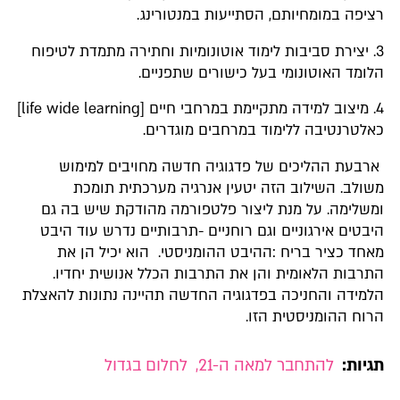
רציפה במומחיותם, הסתייעות במנטורינג.
3. יצירת סביבות לימוד אוטונומיות וחתירה מתמדת לטיפוח
הלומד האוטונומי בעל כישורים שתפניים.
4. מיצוב למידה מתקיימת במרחבי חיים [life wide learning]
כאלטרנטיבה ללימוד במרחבים מוגדרים.
ארבעת ההליכים של פדגוגיה חדשה מחויבים למימוש
משולב. השילוב הזה יטעין אנרגיה מערכתית תומכת
ומשלימה. על מנת ליצור פלטפורמה מהודקת שיש בה גם
היבטים אירגוניים וגם רוחניים -תרבותיים נדרש עוד היבט
מאחד כציר בריח :ההיבט ההומניסטי. הוא יכיל הן את
התרבות הלאומית והן את התרבות הכלל אנושית יחדיו.
הלמידה והחניכה בפדגוגיה החדשה תהיינה נתונות להאצלת
הרוח ההומניסטית הזו.
תגיות:
להתחבר למאה ה-21
,
לחלום בגדול