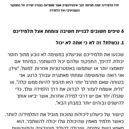
לכל תלמיד/ה ישנה תפיסה לגבי אינטליגנציה אשר משפיעה בצורה ישירה על התפקוד
הקוגניטיבי ועל הלמידה
6 טיפים חשובים לבניית חשיבה צומחת אצל תלמידיכם
1. נכשלת?
זה לא כי אתה לא יכול
שכנעו את תלמידיכם שכישלון במשימה לא נובע מתוך חוסר
יכולת. להיפך, התפקוד שלהם יכול להשתפר, במיוחד אם
יתאמצו יותר או ישתמשו באסטרטגיות אחרות. למשל, "עידן,
אני רואה שהמשימה שנתתי מאתגרת עבורך כרגע. אני
בטוחה שאם תתרגל יותר היא תהפוך להיות ממש קלה", או
"גלית, אשמח לעזור לך לבדוק את דרך הלמידה שלך, כדי
שנגלה יחד אם יש דרכי למידה אחרות, אשר יביאו אותך
להישגים גבוהים יותר במבחן הבא".
קישור של כישלון ליכולות נמוכות מוביל את התלמיד/ה לוותר.
כאשר תלמיד מאמין שהיכולת שלו יכולה להשתפר, הוא
מאמץ גישת צמיחה, שיכולה להוליד מוטיבציה והתעקשות,