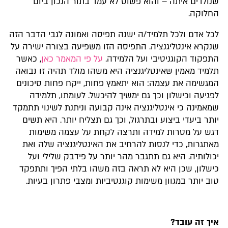
שנולדים איתה – והוא פשוט לא עמד בתור הנכון ביום
החלוקה.
לכל אדם ולכל תלמיד/ה ישנה תפיסה ואמונה לגבי הדבר הזה
שנקרא אינטליגנציה. התפיסה הזו משפיעה בצורה ישירה על
התפקוד הקוגניטיבי ועל הלמידה.
על פי המאמר כאן
, כאשר
תלמיד מאמין שאינטליגנציה היא משהו מולד תהיה זו נבואה
המגשימה את עצמה: הוא יתאמץ פחות, ייקח פחות סיכונים
לפגיעה וכישלון וכך גם ימשיך להיכשל. לעומתו, תלמידה
שמאמינה כי אינטליגנציה אינה קבועה וניתנת לשינוי תתמקד
יותר ביעדי ביצוע ובתרגול, וכך גם תצליח יותר. היא תשים
דגש על מטרות למידה ותרצה לקחת על עצמה משימות
מאתגרות, כדי לנסות להרחיב את האינטליגנציה שלה ואת
יכולותיה. היא גם תתגבר מהר יותר על פידבק שלילי ועל
כישלון, שכן היא לא תראה בזה משהו בלתי הפיך ותתפקד
טוב יותר במגוון משימות קוגנטיביות ומצבי פתרון בעיות.
איך זה עובד?