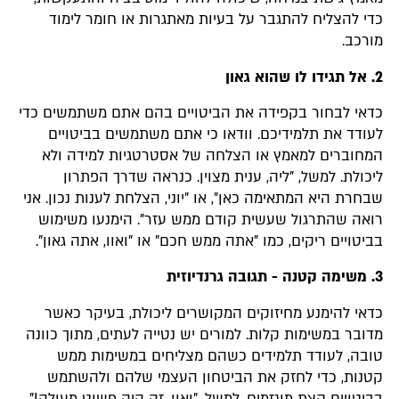
כדי להצליח להתגבר על בעיות מאתגרות או חומר לימוד
מורכב.
2. אל תגידו לו שהוא גאון
כדאי לבחור בקפידה את הביטויים בהם אתם משתמשים כדי
לעודד את תלמידיכם. וודאו כי אתם משתמשים בביטויים
המחוברים למאמץ או הצלחה של אסטרטגיות למידה ולא
ליכולת. למשל, "ליה, ענית מצוין. כנראה שדרך הפתרון
שבחרת היא המתאימה כאן", או "יוני, הצלחת לענות נכון. אני
רואה שהתרגול שעשית קודם ממש עזר". הימנעו משימוש
בביטויים ריקים, כמו "אתה ממש חכם" או "ואוו, אתה גאון".
3. משימה קטנה - תגובה גרנדיוזית
כדאי להימנע מחיזוקים המקושרים ליכולת, בעיקר כאשר
מדובר במשימות קלות. למורים יש נטייה לעתים, מתוך כוונה
טובה, לעודד תלמידים כשהם מצליחים במשימות ממש
קטנות, כדי לחזק את הביטחון העצמי שלהם ולהשתמש
בביטויים קצת מוגזמים. למשל, "ואוו, זה היה פשוט מעולה!"