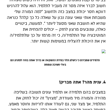
חשוב לברר איזה מסר זה מעביר לתלמיד. הוא עלול להרגיש
דווקא חסר יכולת במצב כזה ולחשוב "למה המורה שלי
משבחת אותי שאני עונה נכון על שאלה כל כך קלה? כנראה
שהיא לא חושבת שאני מסוגל ליותר ". למעשה, ביטויים
כאלה, שנובעים מרצון לחזק – יכולים להפחית את
המוטיבציה של התלמיד/ה, כי זה מרמז על כך שלתלמיד/ה
אין את היכולת להצליח במשימות קשות יותר.
תלמידים שמבינים כי כישלון תלוי במידת ההשקעה או בדרך אותה בחרו לפתרון הם
בעלי חשיבה צומחת
4. ענית מהר?
אתה מבריק!
במצבים בהם תלמידה או תלמיד עונים תשובה בשליפה
מהירה והמורה מיד מעודדת, "מצוין!" זה יכול לחזק את
התלמיד, אך מצד שני, גם לעודד אותו לזריזות וחוסר מאמץ,
במיוחד כאשר מדובר בבעיה מאוד קלה. כשהחומר יהפוך