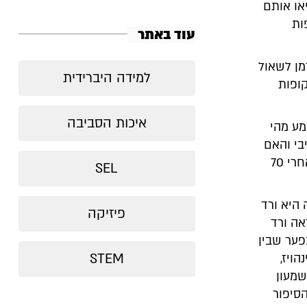
או אותם
ות
עוד באתר
מן לשאול
למידה היברידית
קופות
איכות הסביבה
מע מהי
בי והאם
דווקא בשל כך טמון סוד קסמה? וגם – ננסה להבין איך ממשיכים ללמד גם אחרי 70
SEL
 היא ורד
פיזיקה
אה ורד
פער שבין
STEM
ויז,
מלמד כבר 70 שנים (!) שמעון
 שלו לבגרות. הסיפור