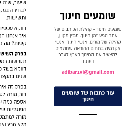
שיעור, שנה 
לבחירה במקצו
שומעים חינוך
ותשישות.
דווקא עכשיו,
שומעים חינוך - קהילת הכותבים של
אתר הגיע זמן חינוך. מגזין מקוון,
איך אנחנו המ
קהילה של מורים, אנשי חינוך ואנשי
קשות? מה גו
אקדמיה בתחום ההוראה שחולמים
בפרק השישי 
להצעיד את החינוך בארץ לעבר
העתיד
תשישות רגשי
adibarzvi@gmail.com
שנים במקצוע
בפרק זה אירח
עוד כתבות של שומעים
דור, מורה ל
חינוך
אספה כמה עצו
הפנטזיות של 