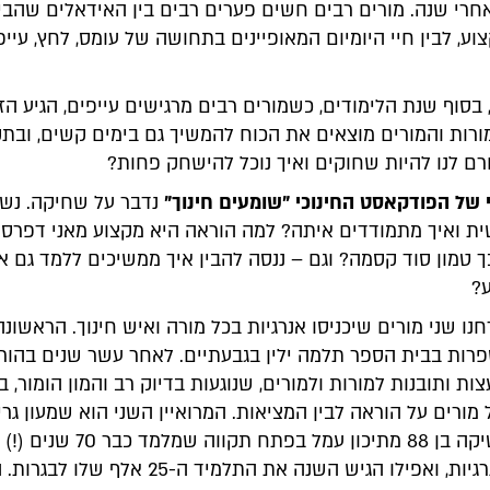
אחרי שנה. מורים רבים חשים פערים רבים בין האידאלים שהבי
ע, לבין חיי היומיום המאופיינים בתחושה של עומס, לחץ, עייפ
 בסוף שנת הלימודים, כשמורים רבים מרגישים עייפים, הגיע הז
ורות והמורים מוצאים את הכוח להמשיך גם בימים קשים, ובת
רם לנו להיות שחוקים ואיך נוכל להישחק פחות?
של הפודקאסט החינוכי "שומעים חינוך"
נדבר על שחיקה. נש
ת ואיך מתמודדים איתה? למה הוראה היא מקצוע מאני דפרסי
?
נו שני מורים שיכניסו אנרגיות בכל מורה ואיש חינוך. הראשונה
ספרות בבית הספר תלמה ילין בגבעתיים. לאחר עשר שנים בהור
ת ותובנות למורות ולמורים, שנוגעות בדיוק רב והמון הומור, ב
מורים על הוראה לבין המציאות. המרואיין השני הוא שמעון גרינה
מורה למתמטיקה בן 88 מתיכון עמל בפתח תקווה ש
מלא מרץ ואנרגיות, ואפילו הגיש השנה את התלמיד ה-25 אלף