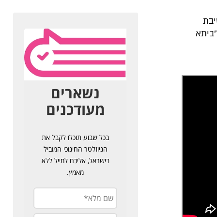
יבת
"ביתא