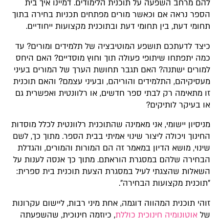
להם מרחב השפעה על תוכנית הלימודים. דמיינו איך בית
הספר נראה אם וכאשר מורים מפתחים תכניות בחירה בתוך
תחומי דעת, בין תחומי דעת ובתוכנית מקצועות ייחודיים.
כיצד לדעתכם תושפע המוטיבציה של תלמידים ומורים? עד
כמה יתפתחו שיתופי פעולה תוך וחוץ מוסדיים? האם היחס
למורים ישתנה? האם תגבר תחושת הערך של המורים בעיני
מעסיקיהם, התלמידים והוריהם, ובעיני עצמם? והאם תוכנית
זו מתאימה רק לבתי ספר חדשים, או רלוונטית ואפשרית גם
או בעיקר לותיקים?
מניסיון יישומי, אני מאמינה שהתוכנית רלוונטית לכלל מוסדות
החינוך ויכולה ליצור שינוי אמיתי בבית הספר. מתוך כך, לשם
שינוי, מושא הדיון במאמר זה הם המורות והמורים, והגדלת
הבחירה שלהם במסגרת הוראתם. מתוך כך אנסה לענות על
השאלות שהצגתי לעיל במסגרת הצעת תוכנית בית ספרית:
"תוכנית מקצועות הבחירה".
זוהי תוכנית המהווה דוגמה, אחת מיני רבות, ליישום עקרונות
של
אוטונומיה חינוכית כוללת
, כיוזמה חינוכית, שהשפעתה