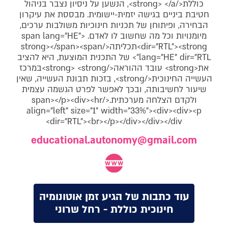
כוללת</strong> </a>, הנשען על ניסיון נצבר בניהול
חטיבת ביניים בגישה יזמית-יישומית. מבססת את עיקרון
הבחירה, ופיתוחן של תכניות חינוכיות משולבות ערכים,
מיומנויות וכל מה שחשוב לו לאדם. <span lang="HE"
dir="RTL"><strong>תכליתה</strong></span><span
lang="HE" dir="RTL"> של התכנית המוצעת, היא להציב
את<strong> עובד ההוראה</strong> <strong>במרכז
העשייה החינוכית</strong>, בזכות תבונת העשייה, שאין
שיעור לחשיבותה, ובכך לאפשר לפרט הגשמה עצמית
ולקדם הצלחה מערכתית.</span></p><div><hr
align="left" size="1" width="33%"><div><div><p
dir="RTL"><br></p></div></div></div>
educational.autonomy@gmail.com
עוד כתבות של הגיע זמן אוטונומיה
חינוכית כוללת - רחל שרוני