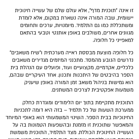
זו אינה "תוכנית מדף", אלא עולם שלם של עשייה חינוכית
יישומית, שבה המורה אינה נשארת במקום, אלא לומדת
ומשתכללת כמו גם התלמיד. מיומנויות, ערכים ותחומים
מגוונים אחרים, משולבים באופן אותנטי וטבעי בהתאם
למאפייני כל חלופה.
כל חלופה מוצעת מבססת ראייה מערכתית ו"שיח משאבים"
נדרשים הנובע מהמסד. מתכנני המיזמים מגדירים משאבים
כלכליים, אקדמיים, מקצועיים ועוד, ופועלים עם הנהלת בית
הספר בהיבטים של היתכנות ותכנון. אחד העיקריים שבהם,
הוא גמישות בניהול משאב זמן המורה באופן שיעניק
משמעות אפקטיבית לצרכים המשתנים.
התוכנית מתקיימת בתוך יום הלימודים ומוגדרת כחלק
ממערכת השעות של כל תלמיד – בזה היא דומה לתכניות
החינוכיות בבית הספר. השינוי המשמעותי הוא באופי המיוחד
והמאפשר שתוכנית זו מזמנת ובהשפעות הטמונות בה על
העשייה החינוכית הכוללת. מצד התלמיד, התוכנית משמשת