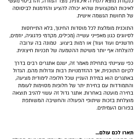
כנקודת מוצא ללמידה איכותית. מצד המורה, זהו ביטוי מעשי
לאיכות המקצועית שהיא יכולה להציע והזדמנות לביסוסה
של תחושת הגשמה אישית.
התוכנית מומלצת לכל מוסדות החינוך, בלא התייחסות
לסיווגים כגון מאפייני עשייה (מכילים, מקדמי פדגוגיה, יוזמים,
חדשניים ועוד ועוד) או רמות ביצוע. טמונה בה ערובה
להצלחה אף יותר משיטת ההטמעה של תכניות חיצונית.
כפי שציינתי בתחילת מאמר זה, ישנם אתגרים רבים בדרך
לקיום התוכנית, אך ההזדמנויות רבות וגדולות מהם. הגדול
באתגרים הוא במידת העניין שכל חלופה לימודית מציעה,
והתמודדות עם בחירת יתר של חלופות מסוימות לעומת
בחירה מועטה באחרות. אתגר גדול זה עשוי להניב תוצאה
מוצלחת בזכות שיתופי הפעולה והחשיבה המשותפת
בפורום העמיתים.
תארו לכם עולם...