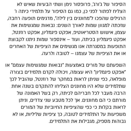
הסיפור של ג'ורג', פרופסור נימן ושתי הבעיות שאיש לא
הצליח לפתור לפני כן, כמו גם הסיפור על תלמידי כיתה ו'
הרגילים שהפכו ל"מחוננים בין לילה", מדגימים תופעה רחבה,
שזכתה למגוון שמות לאורך השנים: נבואות שמגשימות את
עצמן, אישוש הסטריאוטיפ, אפקט פיגמליון, אפקט רוזנטל,
אפקט פיגמליון בכיתה, ועוד – אינספור שמות ניתנו לקבוצת
התופעות במסגרתה אנו מגשימים את הציפיות של האחרים
או את הציפיות של עצמנו – לטובה ולרעה.
השפעתם של מורים באמצעות "נבואות שמגשימות עצמם" או
"אפקט פיגמליון" היא עצומה, ויכולה לקדם תלמידים בצורה
מופלאה, כפי שניתן לראות במחקר של רוזנטל, שהוביל לכך
שתלמידים שלא היו מחוננים הצליחו להתקדם בשנה אחת
הרבה מעבר לכל חבריהם לכיתה, רק בשל האמונה של
מורתם כי הם מחוננים. אך לכל מטבע שני צדדים, וניתן
לראות בקלות כי כפי שהציפיות החיוביות של המורים
משפיעות על התלמידים לטובה, כך ציפיות שליליות, או לא
גבוהות מספיק, מגבילות את התלמידים.