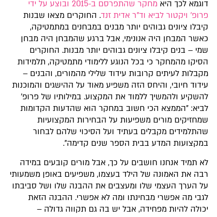
דוגמא לכך היא
מחקר שהתפרסם ב-2015 ובוצע על ידי
פרופ' ויקטור לביא וד"ר אדית זנד
. החוקרים מצאו שבנות
קיבלו ציונים גבוהים יותר מבנים במבחנים במתמטיקה,
כאשר המבחן היה אנונימי, אבל ברגע שהמבחן היה מבחן
שמי – בנים קיבלו ציונים גבוהים יותר מבנות. החוקרים
הסיקו מהמחקר כי בכל הנוגע ללימודי מתמטיקה, תלמידות
מקבלות לעיתים קרובות עידוד שלילי מהמורים, והבנים –
עידוד חיובי, והיחס הזה משפיע מאוד על ההישגים והמוכנות
להשקיע ולהמשיך ללמוד את המקצוע. במילותיו של פרופ'
לביא: "הממצא הכי חשוב במחקר הוא שהדעות הקדומות
שמחזיקים מורים משפיעות על הבחירות המקצועיות
שהתלמידים מקבלים בעתיד ועל הסיכוי שלהם לבחור
במקצועות המדע בבית הספר שנים קדימה".
לא תמיד אנחנו חושבים על כך, אבל מורים קובעים במידה
רבה את האמונה של הילד בעצמו, משפיעים באופן משמעותי
על הערך העצמי שלו ומעצבים את ההבנה שלו ושל סביבתו
לגבי מה אפשרי מבחינתו ומה לא אפשרי. ההבנה הזאת
יכולה להיות מפחידה, אבל יש בה גם תקווה גדולה –