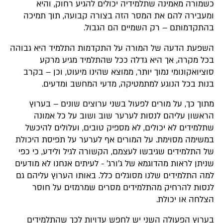
כשמורה מאמינה שתלמידיה יכולים להגיע רחוק, והיא
ומעבירה להם את המסר הזה בצורה קבועה, תוך תמיכה
בהתקדמותם – רק השמיים הם הגבול.
השפעת הדעה של המורה על התקדמות התלמיד היא גבוהה
בכל מקרה, אך היא גדלה ככל שהתלמיד מגיע מרקע
סוציואקונומי נמוך יותר, ממוצא שהינו מיעוט, וכן – בקרב
בנות בכל הנוגע למתמטיקה, מדעי המחשב ומדעים.
מתוך כך, על מורים לפעול בשני ערוצים שונים – בערוץ
הראשון עליהם לנסות לערער שוב ושוב על כל אמונה
שתלמידים לא יכולים, לא מספיק טובים, ועלולים להיכשל
במשימה מסוימת. על המורים אף לערער על תפיסת היכולת
של התלמידים שגיבשו לעצמם, הקשורה לגיל ולידע, כי כפי
שניתן לראות מהדוגמא של ג'ורג' - לעיתים אנחנו לא מודעים
למה התלמידים שלנו מסוגלים כלל. באותו הערוץ עליהם גם
לנסות להרחיק מהתלמידים מסרים שמרמזים על חוסר
הצלחה או יכולת.
בערוץ הפעולה השני יש לחפש עדויות לכך שהתלמידים