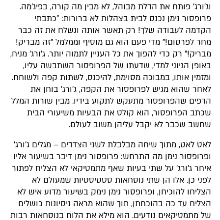
וג'ורג' פותח את הדלת מבוהל, לא מבין מה קורה, בפיג'מה.
פרופסור נימן נכנס לבית בצהלות לא ברורות: "כתבתי
הקדמה לעבודה שלך! רק תאשר אותה ונשלח את זה כבר
מחר לפרסום!" מדי פעם הוא גם מוסיף וממלמל "זה מבריק!
מבריק!" רק כדי להפוך את כל העניין לתמוה יותר. ג'ורג' מניח,
באופן הגיוני למדי, שדעתו של הפרופסור השתבשה עליו,
ומזמין אותו, במבוכה מסוימת, להיכנס, לשתות קפה ולשוחח.
לאחר שהוא מגיש לפרופסור את הקפה, ג'ורג' בוחן את
הדפים שהפרופסור מתעקש לתקוע בידיו. מבין שורות המלל
שכתב הפרופסור, הוא קולט את הבעיות משיעורי הבית
שחשב שכבר לא יקבל עליהן משוב לעולם.
לאט לאט, מתוך שיחה מבלבלת לשני הצדדים – מגלים ג'ורג'
ופרופסור נימן מה התרחש: פרופסור נימן דיבר בשיעור אליו
איחר ג'ורג' על שתי בעיות שאף מתמטיקאי לא הצליח לפתור
לפני כן. אלו הן שתי נוסחאות סטטיסטיות שמעולם לא
הצליחו להוכיחן, ופרופסור נימן נימק בשיעור מדוע איש לא
הצליח עד כה בהוכחתן, תוך שהוא מראה ניסיונות כושלים
של מתמטיקאים נודעים. הוא מילא את הלוח בנוסחאות רבות