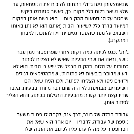
שבאמצעותן ניסו גדולי התחום להוכיח את הנוסחאות, עד
שלא נשאר בלוח כלל מקום. כך, כאשר סטודנט ביקש
שיחזור על הנוסחאות המקוריות – הוא רשם אותן במקום
המיועד בדרך כלל לשיעורי הבית (אותם הוא לא נתן באותו
השבוע, על מנת שהסטודנטים יתחילו להתכונן למבחן
המתקרב).
ג'ורג' נכנס לכיתה כמה דקות אחרי שפרופסור נימן עבר
נושא, וראה את שתי הבעיות שאיש לא הצליח לפתור
כתובות על הלוח, במקום הרגיל של שיעורי הבית. הוא לא
ידע שמדובר ב"בעיות לא פתורות", שמתמטיקאים דגולים
וידועים ניסו ולא הצליחו לפתור, ולכן הניח שאלו הם
השיעורים. מבחינתו, לא היה שום דבר מיוחד בבעיות, מלבד
שהיו קצת יותר קשות מהבעיות הרגילות בכיתה, והוא הצליח
לפתור אותן.
עבודת התזה של ג'ורג', דרך אגב, לקחה לו פחות משעה
נוספת של עבודה. לדבריו – יום אחד הוא שאל את
הפרופסור על מה לדעתו עליו לכתוב את התזה שלו,