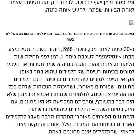
ופרופסור ניימן ייעץ לו פשוט לכתוב הקדמה נוספת בעצמו
לאחת הבעיות שפתר, ולהגיש אותה כתזה.
האם ג'ורג' היה חכם יותר ובקיא יותר בחומר הלימוד מאשר חבריו לכיתה או המרצה שלו? לא
בטוח
כ-30 שנים לאחר מכן, בשנת 1968, חוקר בשם רוזנטל ביצע
מבחן אינטיליגנציה לשכבת כיתה ו', רגע לפני תחילת שנת
הלימודים. את תוצאות המבחנים הוא שמר חסויות, אך העביר
למורים בכיתות רשימה של תלמידים שהוא בחר באופן
אקראי, וסיפר למורים שהתלמידים ברשימה הנם תלמידים
מחוננים "שפורחים מאוחר", ושהיכולות הגבוהות שלהם ככל
הנראה יפרצו השנה. לתלמידים שנבחרו אקראית כמובן שלא
היה דבר במשותף, ומרביתם המכריעה לא היו מחוננים. עם
זאת, בסיום השנה – התלמידים שהופיעו ברשימות
ה"מחוננים הפורחים מאוחר" התקדמו הרבה מעבר לתלמידים
האחרים בכיתותיהם, המורות היללו אותם והתקשו מאוד
להאמין שהתלמידים אינם מחוננים באמת.