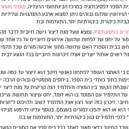
ת הספר לפסיכולוגיה במרכז הבינתחומי הרצליה,
מוסיף ואומר
כ
י הגירושין שלהם גבוהים ניתן למצוא ארבע התנהגויות שליליות
קבלת ביקורת, ביקורתיות יתר, התעלמות ובוז.
ים בפסיכולוגיה
נמצא שעל מנת ליצור גישה חיובית לדבר מה 
מור על יחס של לפחות שלושה אירועים חיוביים על כל אחד של
ש בבית הספר? האם שלושה מתוך ארבעה מורים שכל תלמיד
? רואים אותו? יוצרים אצלו זיכרונות חיוביים בכל הנוגע לבית
כי האתגר העומד לפתחנו כאנשי חינוך הוא ליצור עד כמה שנית
ימות בתוך כותלי בית הספר, ביחסים מתמטיים גבוהים הרבה י
שבחת הקשר בין המורה והתלמיד הנה קריטית על מנת ליצר יחס
 של התלמיד עם המוסד בו הוא לומד, יחס שיצור תחושת שייכו
וחיובי. זיכרון כזה יצור רצון אצל התלמיד לשוב ולהיכנס ל"זוגיות"
היא או הוא יהפכו למורים בעצמם. בנוסף עלינו להימנע מגילויי
כלפי תלמידים כגון ביקורתיות יתר, התעלמות או בוז.
משרד החינוך כדאי מאוד לאתר בכל בית ספר את המורים המעול