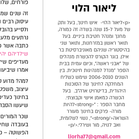
פורחים, שלוש
ליאור הלוי
זה שנים שמער
עיסוק רבים ו
<p>ליאור הלוי- איש חינוך, בעל ותק
של מעל ל-15 שנה בשדה זה כמורה,
ולסייע בהובל
מחנך ומנהל חטיבת ביניים. בעל
נרתעים מלעבו
תואר ראשון במזרחנות, ותואר שני
כתבה אשר פו
בהיסטוריה שניהם מאוניברסיטת בר
שילדיהם יהיו
אילן. בוגר הקורס להכשרת מנהלים
מעדיפים שיל
של "אבני ראשה", וכיום עמית בבית
אמרו שיביעו
הספר "מנדל למנהיגות חינוכית. בין
השנים 2006-2010 שימש כשליח
למה? מדוע טו
המחלקה לחינוך של הסוכנות
עיצוב, משפט
היהודית, בדיטרויט ארה"ב. בעל
בחינוך כעדיפ
הכשרה כמאמן אישי וקבוצתי.
מחבר הספר : "<strong>להיות
שיעשו הסבה 
מורה- פרקים בחינוך מעורר
שכר המורים 
השראה</strong>", נשוי לשלומית,
בעובדה שחינ
ואב לנויה, מור ושירלי.</p>
הפשוטה – כל
liorha77@gmail.com