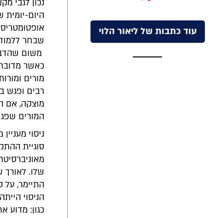
נכון לגבי מק
היום-יומית ש
אופטומטריסט
עוד כתבות של ליאור הלוי
שבחר ללמוד 
משום שהדב
כאשר מדובר 
מורים ומורו
רבים ופגש בע
מוצקה, אם הו
המורים שפגשו
ניסוי מעניין
סוגיית ההתקש
מאוניברסיטת 
שלו. לאורך ש
התיימר, על ס
הניסוי הייתה
כגון: מדוע א