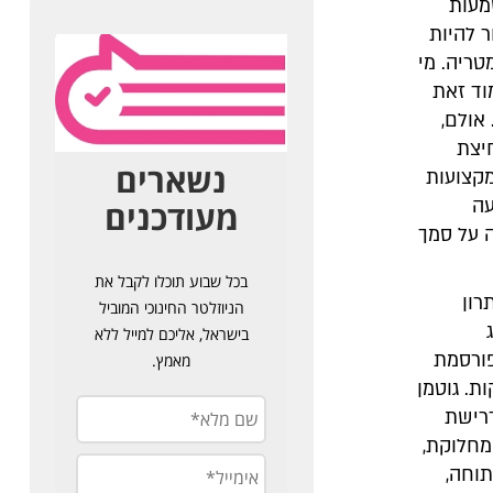
מעות
 להיות
טריה. מי
וד זאת
 אולם,
יצת
מקצועות
עה
ה על סמך
רון
מפורסמת
ת. גוטמן
דרישת
 מחלוקת,
תוחה,