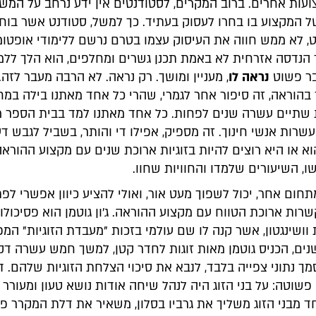
צועות אחרים. ברוב המקרים, לסטודנטים אין ידע נרחב על המש
ל המקצוע בו בחרו לעסוק בעתיד. כך למשל, סטודנט אשר בוחר
, לא ממש חווה את העיסוק עצמו בטרם נרשם ללימודי אופטומ
הנדסה אזרחית לא באמת תכנן גשרים ומחלפים, הוא הלך ללמ
ר פשוט
נראה לו
, מעניין ומושך. רק נראה. לא הרבה מעבר לזה.
בהוראה, זה סיפור אחר לגמרי, שהרי כל אחד מאתנו בילה במח
ת שתיים עשרה שנים לפחות. כל אחד מאתנו למד בבית הספר 
שרות אנשי חינוך. זה מספיק, אפילו די והותר, בשביל לגבש ד
א או היא רוצים להיות בזוגיות ארוכת שנים עם מקצוע ההורא
, השיעורים שלמדו והחוויות שחוו.
 מתחום אחר, יכול לשפוך מעט אור, ואולי להציע כיוון אפשרי לפת
רות ארוכת הטווח עם מקצוע ההוראה. ג'ון גוטמן הוא פסיכולוג
וושינגטון, אשר קנה לו שם עולמי בזכות "מעבדת הזוגיות" ה
נים, הכניס גוטמן מאות זוגות לחדר קטן, למשך חמש עשרה דקו
מך נתוני צפייה בלבד, לנבא את סיכוי הצלחת הזוגיות שלהם. 
 פשוטה: על בני הזוג היה לנהל שיחה אודות נושא טעון ומעורר
חד מבני הזוג משליך את גרביו בסלון, משאיר את דלת המקרר פ