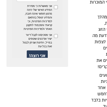
י המוכרות
מהלך
,
הזוג
טמן, כי בכדי לדעת מה
 לצפות
ם
ים את
עים
 בזוגיות
 אחד
 לחמש
יות בלבד
לעד