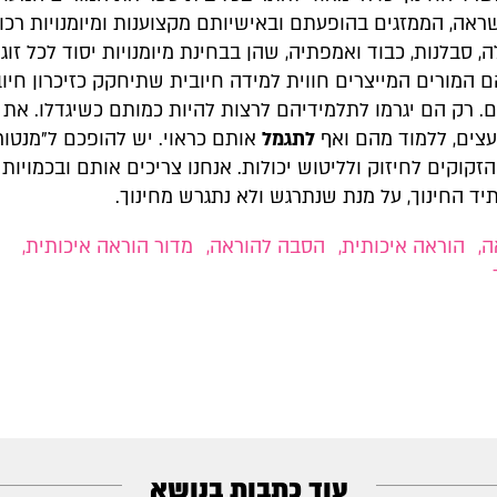
ראה, הממזגים בהופעתם ובאישיותם מקצוענות ומיומנויות רכו
 סבלנות, כבוד ואמפתיה, שהן בבחינת מיומנויות יסוד לכל זוגי
 המורים המייצרים חווית למידה חיובית שתיחקק כזיכרון חיו
. רק הם יגרמו לתלמידיהם לרצות להיות כמותם כשיגדלו. את 
צים, ללמוד מהם ואף
לתגמל
אותם כראוי. יש להופכם ל"מנטורי
זקוקים לחיזוק ולליטוש יכולות. אנחנו צריכים אותם ובכמויות 
ד החינוך, על מנת שנתרגש ולא נתגרש מחינוך.
ה
,
הוראה איכותית
,
הסבה להוראה
,
מדור הוראה איכותית
,
עוד כתבות בנושא