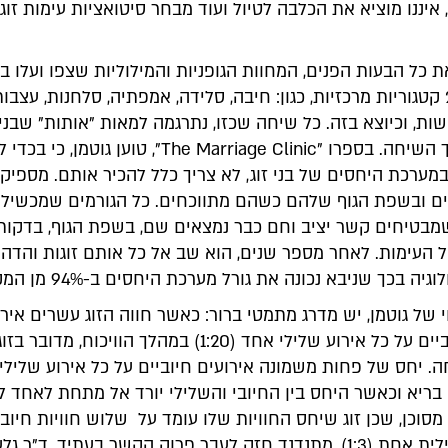
איננו מוציא את הכלבה לטיול ועוד מבחר סיטואציות עימות זוג
ת כל הבעות הפנים, המחוות הגופניות והמילוליות שצפו ועלו ב
השיחה ל-20 קטגוריות מרכזיות, כגון: חיבה, סלידה, אמפתיה, סלחנות, עצבות
שות, וכיוצא בזה. כל שיחה שכזו, נתרגמה למאות "אותות" שבני 
שידרו במהלך השיחה. בספרו "The Marriage Clinic", טוען גו
מערכת היחסים של בני זוג, לא צריך כלל להכיר אותם. מספיק
ם ובשפת הגוף שלהם כשהם מתווכחים. כל הגורמים שמכשילי
שמבטיחים קשר יציב וחם כבר נמצאים שם, בשפת הגוף, בדקות
 העימות. לאחר מספר שנים, הוא שב אל כל אותם זוגות והדה
ה בכך שניבא נכונה את גורל מערכת היחסים ב-94% מן המקרים!
 של גוטמן, יש מדרג מתמטי ברור: כאשר חווה הזוג עשרים אירו
מכבדים וחיוביים על כל אירוע שלילי אחד (1:20) במהלך הוויכוח, מדובר
. יחס של פחות משמונה אירועים חיוביים על כל אירוע שלילי
א לא בריא וכאשר היחס בין החיובי והשלילי יורד אל מתחת לאחד
 כבר מסוכן, שכן זוג שיחס החוויות שלו עומד על שלוש חוויות חיוב
על חוויה שלילית אחת (1:3), מתנדנד חזק לעבר פרוק הקשר בעתיד. ד"ר ג