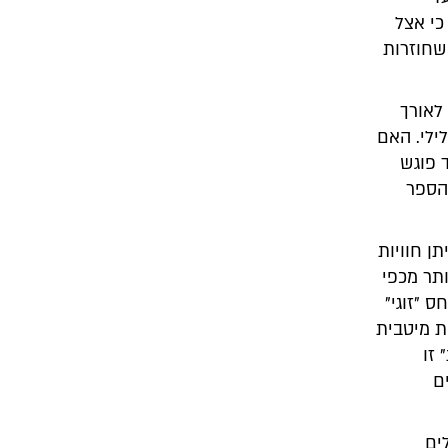
י אצל
 שחוזרות
לאורך
ילי. האם
 פוגש
 הספר
ן חוויות
ותר מכפי
 "זוגי"
ת מיטבית
 זו
ם
ים