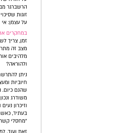
הרשברגר מבי
זוגות שסיכוי
על עצמן: אי 
במחקרים אחר
זמן, צריך לש
מצב זה מתרח
מלהיבים אותו
ולהוראה?
ניתן להתרשם 
חיוביות ומעצ
שהנם כיום. ה
משודרג ונכון
וזיכרון נעים 
בעתיד, כאשר 
"מחסלי קשר" 
זאת ועוד, ל