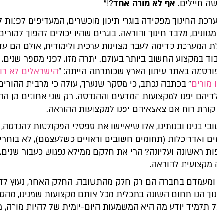
ה חיילים.
אף לא מורה אחד
?!"
כת החינוך מפסידה בוגרי תיכון מוכשרים, המעדיפים לפנות ל
מגוונים, מלבד חינוך והוראה. בוגרים שהיו יכולים להפוך למורים
ת המערכת קדימה לעבר מצוינות ערכית ולימודית, אולם הם עדי
ד במקצוע החשוב ביותר בעולם. יתרה מזו, לפני מספר שנים, 
רסמה באתר עיתון הארץ שכותרתה הייתה: "
הישראלים לא רו
 מורים
" בכתבה נכתב, כי מסקר שנערך, עולה כי מרבית ההורים 
דיהם יפנו למקצועות המדעים וההנדסה. רק שני אחוזים מן הה
 קורת רוח אם צאצאיהם יפנו למקצועות ההוראה.
בי בנינו ובנותינו, אלו שיאיישו את ספסלי הפקולטות להנדסה, 
ים ואדריכלות (תחומים חשובים וראויים כשלעצמם), לא בוחרי
ות ראשונה ועליונה? הרי את חלקם ממילא נפגוש כעבור שנים,
מקצועית להוראה.
ומעמדם בחברה הם רק חלק מהתשובה. החלק האחר, נעוץ לדע
וך הנו תחום השונה בתכלית מכל אותם מקצועות שמנינו, מהס
 תלמיד יודע מה היא המשמעות היום-יומית של להיות מורה, מ