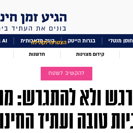
וסן מנטלי
בגרות הייטק
בינה מלאכותית
AI בחינוך
הצטרפו לקהילה
קידום מצוינות
חדשנות
להקשיב לשטח
גש ולא להתגרש: מה 
יות טובה ועתיד החינו