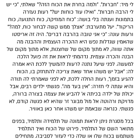
לי מיד: "חברות". "ולמה בחרת את הכוח הזה?" שאלתי, "כי יש
לי הרבה חברות". "ואילו עוד כוחות יש?" רעות נעזרה
בתמונות וענתה בלי בושה: "כוח המוזיקה, כוח התנועה, כוח
הריקוד". יעל מתערבת: "אצלך ממש קשה לבחור כוח, למה?"
ורעות עונה: "כי אני טובה בהרבה דברים". היה זה אריסטו
שהאמין שגדלות נפש היא ההכרה העצמית וההבנה מה
אתה שווה, לא מתוך מקום של שחצנות, אלא מתוך מקום של
הבנה והכרה עצמית. נדהמתי לראות את זה פועל הלכה
למעשה. לפני שיעל נתנה לרעות להמשיך ללכת היא אמרה
לה: "אבל יש משהו אחד שאת צריכה להתחזק בו, הכוח
להגיע בזמן", רעות החלה ללכת, לא לפני שאמרתי לה תודה
והיא ענתה לי חזרה: "אין בעד מה". פגשתי ילדים רבים, אבל
יכולת של ילדה בכיתה א' להביע את עצמה בצורה ברורה,
מדויקת ורהוטה אל מול מבוגר זר שהיא לא פגשה קודם, לא
פגשתי. כנראה שבאמת יש משהו אחר כאן באוויר.
בכל מסגרת ניתן לראות תמונה של תלמידה ותלמיד, בפנים
מתואר השם של התלמיד, פירוט של הכוח ואיך התלמיד
משתמש בכוח שלו או שלה כדי לעזור לסביבה. מתחילים