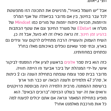
חצי בייאוש.
אבל "יש חשמל באוויר", מרגישים את התכונה הזו מתפשטת
לכל עבר בחינוך, בין אם מדובר בביאנלה של אגף המו"פ
והיוזמות, תכניות פיתוח יוזמות של מורים כמו
Mindcet
של
מט"ח או
EDstart
של משרד החינוך וגם את שטף הכתבות
בהגיע זמן חינוך
. זה נראה כאילו זה לא פועל, אבל זה כן.
השיח העמוק והעשייה הרבה מתחילים לרקום עור וגידים גם
בארץ, ובתי ספר שאינם נופלים באיכותם מאלו בחו"ל
נפתחים במחוזותינו.
כזה הוא בית ספר
אלונים
בראשון לציון אליו הוזמנתי לביקור
אישי, על-ידי המנהלת יעל ביבר אביעד וזו הייתה חוויה.
מדובר בבית ספר צומח שנפתח בתחילת השנה ובו 2 כיתות
א', סה"כ 47 תלמידים ולשנה הבאה יש כבר תור ארוך
ברשימת ההמתנה. מרבית הלמידה הינה מבוססת פרויקטים
ורואים את זה ישר בשלט הכניסה "ברוכים הבאים". הוא
מופיע בתחילת המאמר ונראה אם אתם יכולים לפענח למה
כל אות מורכבת מאלמנט אחר?