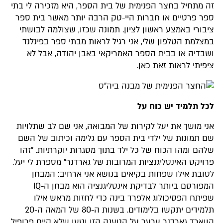
זה מתחיל בחצר הפנימית של בית הספר, היא מזכירה לי בתי
ספר פרטיים או חברות היי-טק הרבה יותר מאשר בית ספר
ציבורי באמצע ראשון לציון. תמונה שכזו, שצולמה לבושתי
במצלמת הטלפון שלי, אני רגיל לראות מבתי ספר בפינלנד
ושבדיה או בבית הספר האמריקאי באבן יהודה, אבל לא
ציפיתי לראות זאת כאן.
לכל תלמיד יש כוח
על
אני מושך את יעל לקירות של המבואה, אני שם לב שתלויות
שם תמונות של ילדי בית הספר עם גלימה וכיתוב של השם
שלהם ומהו הכוח של כל ילד בתוך מסגרות יוקרתיות. "זהו
פרויקט האינטליגנציות המרובות של גארדנר" מספרת לי יעל.
לטובת אילו שפחות בקיאים בנושא אני ארחיב: המבחן
המפורסם ביותר לבדיקת אינטליגנציה הוא מבחן ה-IQ
שפיתח הפסיכולוג אלפרד בינה כדי לחזות מראש אילו
תלמידים יתקשו בלימודים. בשנות ה-80 של המאה ה-20
הווארד גארדנר ערער על הטענה הזו וטען שלא קיים פרופיל