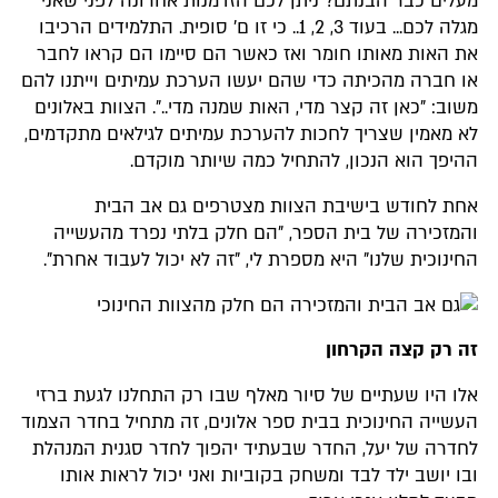
מעלים כבר הבנתם? ניתן לכם הזדמנות אחרונה לפני שאני
מגלה לכם... בעוד 3, 2, 1.. כי זו ם' סופית. התלמידים הרכיבו
את האות מאותו חומר ואז כאשר הם סיימו הם קראו לחבר
או חברה מהכיתה כדי שהם יעשו הערכת עמיתים וייתנו להם
משוב: "כאן זה קצר מדי, האות שמנה מדי..". הצוות באלונים
לא מאמין שצריך לחכות להערכת עמיתים לגילאים מתקדמים,
ההיפך הוא הנכון, להתחיל כמה שיותר מוקדם.
אחת לחודש בישיבת הצוות מצטרפים גם אב הבית
והמזכירה של בית הספר, "הם חלק בלתי נפרד מהעשייה
החינוכית שלנו" היא מספרת לי, "זה לא יכול לעבוד אחרת".
זה רק קצה הקרחון
אלו היו שעתיים של סיור מאלף שבו רק התחלנו לגעת ברזי
העשייה החינוכית בבית ספר אלונים, זה מתחיל בחדר הצמוד
לחדרה של יעל, החדר שבעתיד יהפוך לחדר סגנית המנהלת
ובו יושב ילד לבד ומשחק בקוביות ואני יכול לראות אותו