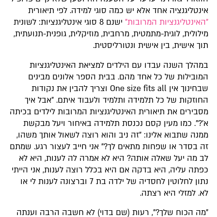
אינטליגנציה אחד אלא יש כמה סוגי למידה. לפי תיאורית
"האינטליגנציות המרובות"
ישנם 8 סוגי אינטליגנציות: לשונית
מילולית, לוגית-מתמטית, מרחבית, מוזיקלית, גופנית-תנועתית,
תוך אישית, בין אישית ונטורליסטית.
במהלך השנה עבדו עם הילדים למציאת האינטליגנציות
המובילות של כל אחד מהם. בבית הספר אלונים מבינים
שבחינוך אין One size fits all וצריך להבין את נקודות
החוזקות של כל תלמידה ותלמיד ולעבוד איתם. "אבל איך
מסבירים את תיאורית האינטליגנציות המרובות לילדים בכיתה
א'?". כמו מעין קסם נכנסת תלמידה באיחור ויעל מבקשת
ממנה שתבוא אלינו: "זה ניב והוא רוצה לשאול אותך משהו,
זה בסדר או שפחות מתאים לך?" אני חייב לעצור רגע. שמתם
לב מה יעל שאלה אותה? היא לא אמרה לה לענות, היא לא
כפתה עליה, היא בדקה אם היא בכלל רוצה לענות, אני הייתי
נתון לחלוטין לחסדיה של ילדה בת 7 וברצונה לענות לי או
לא. למזלי היא רצתה.
"מה הכוח שלך?", רעות (שם בדוי) לא חשבה הרבה וענתה