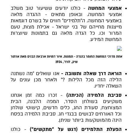
אמצעי המחשה
- כולנו יודעים ששיעור טוב משלב
אמצעי המחשה. ובאופן מתאים - ההגדה מלאה
באמצעי המחשה. ה"תלמידים" חווים על בשרם דוגמאות
מייצגות מחייהם של בני ישראל - אכילת מצות, טעם
המרור וכו. כל הגדה מלאה גם בתמונות שיוצרות
המחשת המידע.
אחת מדרכי המחשת החומר בהגדה - תמונות.
איור דמויות ארבעת הבנים מאת
ארתור
שיק
,
לודז'
, 1934
הוראה דרך שאלה ותשובה -
אנו שואלים ״מה נשתנה
הלילה הזה מכל הלילות ?״ ולאחר מכן עונים על
השאלה יחדיו.
סביבת הלמידה (הכיתה)
- זכרו כמה זמן אנחנו
משקיעים בשולחן הסדר, המפה הלבנה, הבית
המצוחצח, סעודת החג, כלים חדשים, קישוטי שולחן
וכל האורחים לבושים בבגדי חג. סביבת הלמידה בפסח
הינה מהמושקעות ביותר שניתן.
הפעלת התלמידים (דגש על ״מתקשים״)
- כולנו