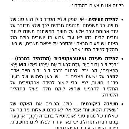
כל זה אנו מוצאים בהגדה ?
למידה חוויתית
- אין ספק שליל הסדר כולו הוא סוג של
חוויה. כל משפחה ומנהגיה גורמים לכך שלא מדובר על
עוד ארוחת ערב אלא על חוויה המשתנה משנה לשנה
ומבית לבית. זהו לא עוד ארוע בו יושבים כולם מול
מצגת ושומעים מרצה שמספר על יציאת מצרים, יש כאן
תהליך למידה מסוג אחר!
למידה פעילה ואינטראקטיבית (התלמיד במרכז)
-
"בְּכָל דּוֹר וָדוֹר חַיָּב אָדָם לִרְאוֹת אֶת עַצְמוֹ כְּאִלוּ
הוּא
יָצָא
מִמִּצְרַיִם״, הרי יכלו לכתוב ״בכל דור ודור חייב אדם
לספר
על יציאת מצרים…״ - יש כאן מימוש של רעיון
פדגוגי חשוב, לפיו כדי ליצור למידה אפקטיבית על
התלמיד להרגיש שהוא לוקח חלק פעיל בתהליך
הלמידה.
חשיבה ביקורתית
- כולנו מכירים את האקט של
״שאילת הקושיות״. אבל אלו לא סתם שאלות, מדובר על
שאלות של מגוון סוגי ״אוכלוסיה״ בחברה ("כְּנֶגֶד אַרְבָּעָה
בָנִים דִּבְּרָה תוֹרָה"). יש כאן עידוד לפלורליזם מחשבתי,
עידוד השונה, עידוד הביקורתיות.