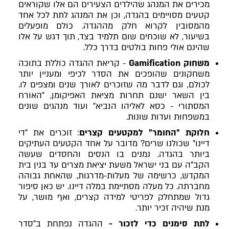
מכירים את המנהג שהילדים הצעירים הם אלו שקוראים
קטעים מסויימים בהגדה, וכן את המנהג לתת לכל אחד
מהמסובין לקרוא חלק מההגדה. כולם מופעלים
בשיעור, לא שוכחים שום תלמיד בצד, תוך דגש על אלו
שהינם אולי פחות בולטים בדרך כלל.
משחוק
Gamification
- קריאת ההגדה כוללת בתוכה
משחקונים שהופכים את הסדר לכיפי ומעניין יותר
לכולם, וגם לדבר מה שזוכרים לאורך שנים ומצפים לו.
בין השאר ישנם תחרות מציאת האפיקומן, ״האורח
המסתורי - כסא לאליהו הנביא״ ועוד מנהגים שונים
במשפחות ועדות שונות.
חלוקת ״החומר״ למקטעים קצרים
: זוכרים את ״די
דיינו״ שכולנו שרים? מדובר על אחד הקטעים העתיקים
ביותר בהגדה. נמנים בו הנסים והחסדים שעשה
הקב"ה עם בני ישראל משעת יציאת מצרים עד בנין בית
המקדש, כרשימה של מעלות-מדרגות, שהאחת גבוהה
מחברתה. כל מעלה מסתיימת במלה דיינו. יש כאן סיפור
גדול שמתחלק לפריטי למידה קצרים, ואף מושר, על
מנת שיהיה זכיר יותר.
לתת סימנים כדי לזכור -
ההגדה נפתחת ב"סדר