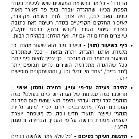
ההגדה" - כלומר ברשימת המעשים שיש לעשות בסדר
הפסח. מכיוון שההגדה עברה בעל פה לאורך מאות
שנים, מאב לבנו, היה צורך לתת רשימה מקוצרת,
לאזכור החלקים הקריטיים בסדר. רשימה זאת כתובה
בצורת סימני הסדר ("קדש ורחץ, כרפס יחץ..."),
שיוצרים חרוזים זה עם זה, ואף הולחנו בקהילות רבות.
כיף בשיעור (הווי) -
שיעור טוב הוא שיעור מהנה, כך
מלמדת אותנו ההגדה. יתרה מזאת - ככל שמתקדם
השיעור והחומר נהיה מורכב - כך צריך להיות כיף יותר.
ככל שההגדה מתקדמת השירים נהיים תכופים יותר
("חד גדיה", "אחד מי יודע" וכו...), והמשחקונים מופיעים
יותר.
למידה פעילה על-פי עניין, בחירה וסגנון אישי
-
תחשבו כמה סגנונות של הגדה יש כיום בעולם? כמה
מנהגים לכל עדה ועדה? והיפה הוא שמאז קום המדינה
המנהגים הללו מתערבבים להם לכדי ״מיזוג גלויות
מנהגי״ שיוצר ״תוצר״ חדש ויפה. כל משפחה יוצרת
לעצמה מסורת חדשה על פי העניין, הבחירה והסגנון
הרצוי.
הדגשת העיקר כסיכום -
"כל שלא אמר שלושה דברים