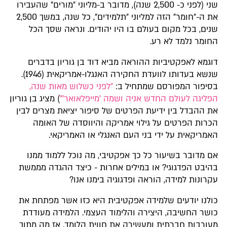
שני (לפני כ- 2,500 שנה), מדובר ב-מליוני ״מורים״ שהעבירו
את ה-״חומר״ הזה למליוני ״תלמידים״, כל שנה, במשך 2,500
שנים, בכל מקום בעולם בו היו יהודים. ונראה שסך הכל
החומר נלמד לא רע.
דוגמא לאפקטיביות ההוראה מביא דוד בן גוריון בדברים
שנשא בעדותו לוועדת החקירה האנגלו-אמריקאית (1946).
בסיפור המפורסם שמתחיל ב:
״לפני כשלוש מאות שנה,
הפליגה לעולם החדש אניה ושמה 'מייפלאואר'"
) מציג בן גוריון
את ההבדל בין ידיעת הפרטים של סיפור יציאת מצרים לבין
הכרות הפרטים על גילוי אמריקה והיווסדה של האומה
האמריקאית על ידי בני העם האנגלי או האמריקאי.
אם מדובר בשיעור כל כך אפקטיבי, מה נוכל ללמוד ממנו
בהיבט הפדגוגי? או במילים אחרות - כיצד ההגדה מממשת
עקרונות למידה, הוראה ופדגוגיה בימנו אנו?
כולנו יודעים שלמידה אפקטיבית היא כזו אשר מפתחת את
כושר החשיבה, היצירה והלימוד העצמי. הלמידה מעודדת
מעורבות חברתית ומעשירה את חווית הלומד. אז מה מתוך