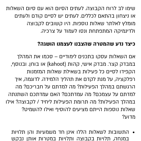
שימו לב לרוח הקבוצה. לעתים הסיום הוא עם סיום השאלות
או ניצחון בהתאם לכללים. לעתים יש לסיים קודם ולעתים
מומלץ לאלתר שאלות נוספות. היו קשובים לקבוצה
ולדינמיקה המתפתחת ונסו לעמוד על צרכיה.
כיצד נדע שהמטרה שהצבנו לעצמנו הושגה?
אם השאלות עסקו בתכנים לימודיים – סכמו את המהלך
במבדק קצר. מבדק אישי, קהות (kahoot) או בוחן. ובנוסף,
הקפידו לסיים כל פעילות בשאילת שאלות המזמנות
רפלקציה, על מנת לקדם את תהליך הלמידה. לדוגמה, איך
הרגשתם במהלך הפעילות? מה למדתם על חבריכם? מה
למדתם על עצמכם? מה עמדתכם? האם עמדתכם השתנתה
במהלך הפעילות? מה תרומת הפעילות ליחיד / לקבוצה? אילו
שאלות נוספות הייתם מציעים להוסיף ואילו להשמיט?
מדוע?
התשובות לשאלות הללו אינן חד משמעיות והן תלויות
במנחה, תלויות בקבוצה ותלויות במטרות אותן נבקש