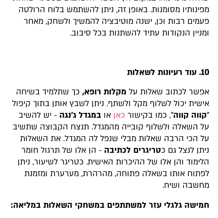
מפינותיו מסומנות. באופן זה, ניתן להשתמש בלוח הרולטה
פעמים רבות וכן, ישנה מוטיבציה להמשיך ולשחק, מאחר
ומניין הנקודות עתיד להשתנות בכל סיבוב.
10. עוד רעיונות לשאלות
אפשר לכתוב שאלות על
מקלות רופא,
כך שתלמיד בשיחה
אישית יכול לשלוף מקל ולשתף. ניתן לשבץ אותן בתוך קיפול
"
קווה קווה
", כמו בקישור
כאן
או
במגדל ג'נגה
- יש להשיב
על השאלה ולשלוף קובייה מהמגדל. תנצח הקבוצה שתשיב
על הכי הרבה שאלות מבלי שנפל לה המגדל. את השאלות
ניתן לנצל גם כ
טריגרים לכתיבה
- הן אלו של תרגול חומר
הלימוד והן אלו של ההיכרות האישית. כטריגר לשיעור, ניתן
לפתוח אותו בשאלה פתוחה, מהרהרת, מערערת ומזמנת
מחשבה ושיח.
חמישה גלגלי עזר למשתתפים במשחקי השאלות במליאה: