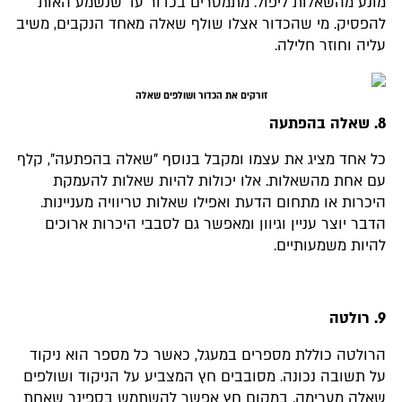
מונע מהשאלות ליפול. מתמסרים בכדור עד שנשמע האות
להפסיק. מי שהכדור אצלו שולף שאלה מאחד הנקבים, משיב
עליה וחוזר חלילה.
זורקים את הכדור ושולפים שאלה
8. שאלה בהפתעה
כל אחד מציג את עצמו ומקבל בנוסף "שאלה בהפתעה", קלף
עם אחת מהשאלות. אלו יכולות להיות שאלות להעמקת
היכרות או מתחום הדעת ואפילו שאלות טריוויה מעניינות.
הדבר יוצר עניין וגיוון ומאפשר גם לסבבי היכרות ארוכים
להיות משמעותיים.
9. רולטה
הרולטה כוללת מספרים במעגל, כאשר כל מספר הוא ניקוד
על תשובה נכונה. מסובבים חץ המצביע על הניקוד ושולפים
שאלה מערימה. במקום חץ אפשר להשתמש בספינר שאחת