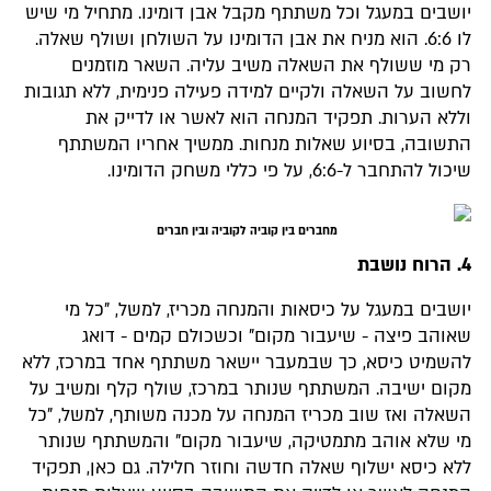
יושבים במעגל וכל משתתף מקבל אבן דומינו. מתחיל מי שיש
לו 6:6. הוא מניח את אבן הדומינו על השולחן ושולף שאלה.
רק מי ששולף את השאלה משיב עליה. השאר מוזמנים
לחשוב על השאלה ולקיים למידה פעילה פנימית, ללא תגובות
וללא הערות. תפקיד המנחה הוא לאשר או לדייק את
התשובה, בסיוע שאלות מנחות. ממשיך אחריו המשתתף
שיכול להתחבר ל-6:6, על פי כללי משחק הדומינו.
מחברים בין קוביה לקוביה ובין חברים
4. הרוח נושבת
יושבים במעגל על כיסאות והמנחה מכריז, למשל, "כל מי
שאוהב פיצה - שיעבור מקום" וכשכולם קמים - דואג
להשמיט כיסא, כך שבמעבר יישאר משתתף אחד במרכז, ללא
מקום ישיבה. המשתתף שנותר במרכז, שולף קלף ומשיב על
השאלה ואז שוב מכריז המנחה על מכנה משותף, למשל, "כל
מי שלא אוהב מתמטיקה, שיעבור מקום" והמשתתף שנותר
ללא כיסא ישלוף שאלה חדשה וחוזר חלילה. גם כאן, תפקיד