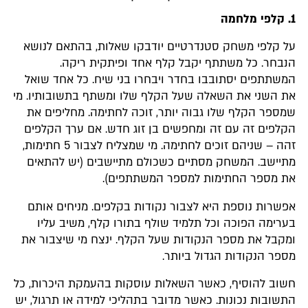
1. קלפי מלחמה
על קלפי משחק סטנדרטיים יודבקו שאלות, בהתאם לנושא
הנבחר. כל משתתף יקבל קלף אחד ופיתקית ריקה.
המשתתפים יסתובבו בחדר ויבחרו בני שיח. כל אחד שואל
את השני את השאלה שעל הקלף שלו ומשתף בתשובותיו. מי
שמספר הקלף שלו גבוה יותר, זוכה לחתימה. מחליפים את
הקלפים זה עם זה ומחפשים בן זוג חדש. אם ערך הקלפים
זהה – שניהם זוכים לחתימה. מי שמצליח לצבור 5 חתימות,
מתיישב. המשחק מסתיים כשכולם מתיישבים (יש להתאים
את מספר החתימות למספר המשתתפים).
אפשרות נוספת היא לצבור נקודות בקלפים. מניחים אותם
בערימה הפוכה וכל תלמיד שולף בתורו קלף, משיב עליו
ומקבל את מספר הנקודות שעל הקלף. ינצח מי שיצבור את
מספר הנקודות הגדול ביותר.
חשוב להוסיף, כאשר השאלות עוסקות בהעמקת היכרות, כל
התשובות נכונות. כאשר מדובר בתהליכי למידה או תרגול, יש