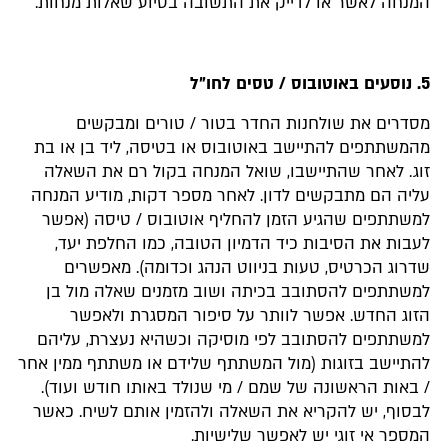
המנחה לאשר או לדייק את התשובה בסיוע שאלות מנחות.
5. נוסעים באוטובוס / טסים לחו"ל
מסדרים את שולחנות החדר בטור / טורים ומבקשים
מהמשתתפים להתיישב באוטובוס או בטיסה, ליד בן או בת
זוג. לאחר שהתיישבו, שואל המנחה בקול רם את השאלה
עליה הם מתבקשים לדון. לאחר מספר דקות, מודיע המנחה
למשתתפים שהגיע הזמן להחליף אוטובוס / טיסה (אפשר
לעבות את הסיבות כיד הדמיון הטובה, כמו החלפת יעד,
שדרוג הכרטיס, טעות בניווט הנהג וכדומה). מאפשרים
למשתתפים להסתובב בכיתה ושוב מזמנים שאלה מול בן
הזוג החדש. אפשר לוותר על סיפור המסגרת ולאפשר
למשתתפים להסתובב לפי מוסיקה וכשהיא נעצרת, עליהם
להתיישב בזוגות (מול המשתתף שלידם או משתתף ממין אחר
/ באות הראשונה של שמם / מי שנולד באותו חודש ועוד).
לבסוף, יש להקריא את השאלה ולהזמין אותם לשיח. כאשר
המספר אי זוגי יש לאפשר שלישיות.