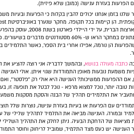
 הפרעות בעזרת ענישה (כמובן שלא פיזית).
לנו בזמן אנחנו יכולים להבין בקלות כי הפרעות ובעיות משמ
אינן בעיה תקופתית. הן קיימות בכל תקו
Georgia שבארצות הברית, על ידי היילדי פארטון בשנת 2008, ע
בשיעורים. הנתונים במחקר הראו ש- 60% מסטודנטים מדברים בשיעור
שהפרעות הן נורמה, אפילו אחרי בית הספר, כאשר התלמידים ב
.
בה
כתבה מעולה בנושא
, ובהמשך לדבריה אני רוצה להציע את הר
יות משמעת נובעות מאופן התמודדות שגוי איתן. אולי הענישה 
, אם ההפרעות ממשיכות? הענישה היא אולי רק "פלסטר", ואם
 טובה יותר, נוכל למצוא מרפא - נוכל לבטל את תופעה זו, בע
עביר את התלמידים תהליך של הבנה והסקת מסקנות משמעו
מודדים עם הפרעות או בעיות בעזרת ענישה, נוצרות שלל תוצ
מיד ובמורה. הענישה מביאה את התלמיד לתהליך שלילי של עי
ת מציאות של הדחקת הבעיה. ניתן לחלק את התהליך השלילי 
 הענישה יש כעס מצד התלמיד, שמוביל לריחוק וחוסר התמודד