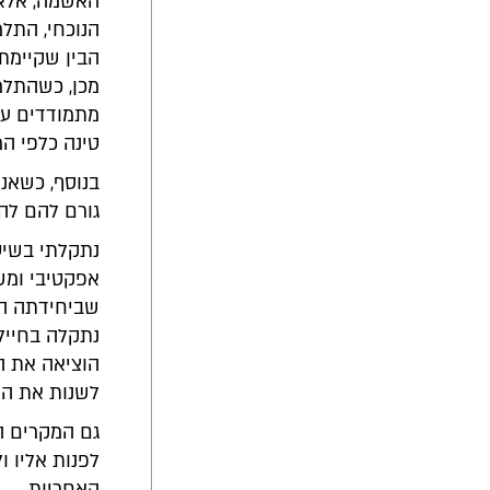
האשמה, אלא 
הנוכחי, התלמ
הבין שקיימת 
מכן, כשהתלמי
מתמודדים עם 
טינה כלפי המ
בנוסף, כשאנ
גורם להם לה
נתקלתי בשיטה
אפקטיבי ומש
שביחידתה הי
נתקלה בחייל
הוציאה את ה
לשנות את הת
גם המקרים ה
לפנות אליו ו
האחריות.