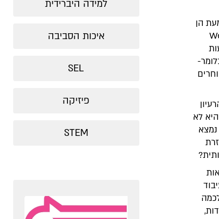
למידה היברידית
עת הן
איכות הסביבה
פה. מחקר שנערך באוניברסיטת West
וסק בהפרעות
ים. כלומר-
SEL
וחרים
פיזיקה
עיון
היא לא
 נמצא
STEM
זרת
תית?
אות
בוד
לכמה
ות,