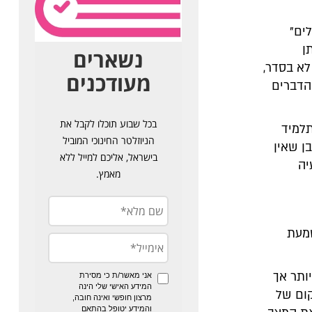
ים"
ן
לא בסדר,
הדברים
תלמיד
ן שאין
יה
שמעת
ותר אך
קום של