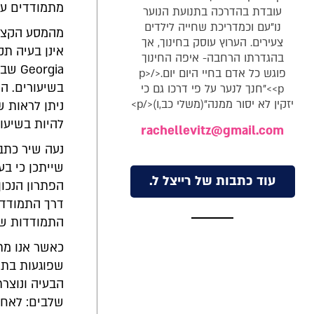
מתמודדים עם
עובדת בהדרכה בתנועת הנוער
נו"עם וכמדריכת שחייה לילדים
מהמסע הקצר ש
צעירים. הערוץ עוסק בחינוך, אך
בהגדרתו הרחבה- איפה החינוך
פוגש כל אדם בחיי היום יום.</p>
<p>"חנך לנער על פי דרכו גם כי
יזקין לא יסור ממנה"(משלי כב,ו)</p>
ניתן לראות 
להיות בשיעור
rachellevitz@gmail.com
נעה שיר כת
שייתכן כי בע
עוד כתבות של רייצל ל.
הפתרון הנכון
דרך התמודדות
התמודדות שת
כאשר אנו מת
שפוגעות בתל
הבעיה ונוצר
שלבים: לאחר