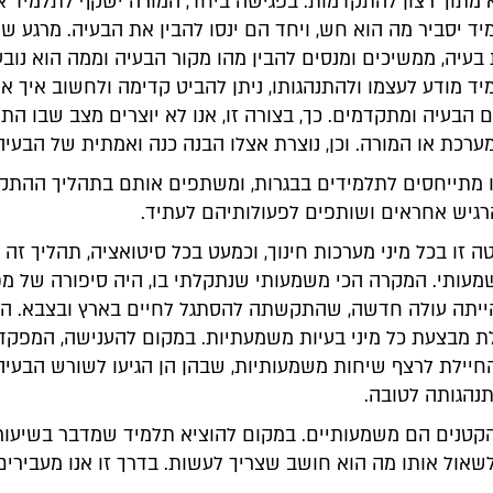
מתוך רצון להתקדמות. בפגישה ביחד, המורה ישקף לתלמיד 
יד יסביר מה הוא חש, ויחד הם ינסו להבין את הבעיה. מרגע ש
בעיה, ממשיכים ומנסים להבין מהו מקור הבעיה וממה הוא נובע
ד מודע לעצמו ולהתנהגותו, ניתן להביט קדימה ולחשוב איך אנ
הבעיה ומתקדמים. כך, בצורה זו, אנו לא יוצרים מצב שבו התל
ערכת או המורה. וכן, נוצרת אצלו הבנה כנה ואמתית של הבעיה
ו מתייחסים לתלמידים בבגרות, ומשתפים אותם בתהליך ההתקד
רגיש אחראים ושותפים לפעולותיהם לעתיד.
 זו בכל מיני מערכות חינוך, וכמעט בכל סיטואציה, תהליך זה 
מעותי. המקרה הכי משמעותי שנתקלתי בו, היה סיפורה של מ
יתה עולה חדשה, שהתקשתה להסתגל לחיים בארץ ובצבא. ה
ת מבצעת כל מיני בעיות משמעתיות. במקום להענישה, המפקד
חיילת לרצף שיחות משמעותיות, שבהן הן הגיעו לשורש הבעיה,
נהגותה לטובה.
קטנים הם משמעותיים. במקום להוציא תלמיד שמדבר בשיעור
לשאול אותו מה הוא חושב שצריך לעשות. בדרך זו אנו מעבירים