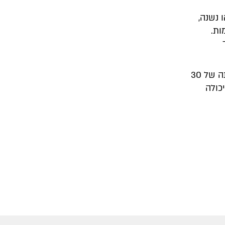
 נשנה,
ות.
כמובן, ששיטה זו אינה קלה או פשוטה- קשה ליישם את השיטה הזאת בכיתה של 30
כולה