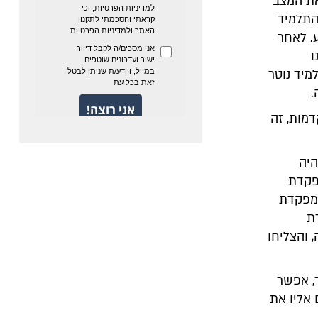
את המצב
התלמיד
. לאחר
ו
מיד נוטר
.
מות, זה
היה
פקדת
מפקדת
ת
 והצליחו
, אפשר
 אליו את