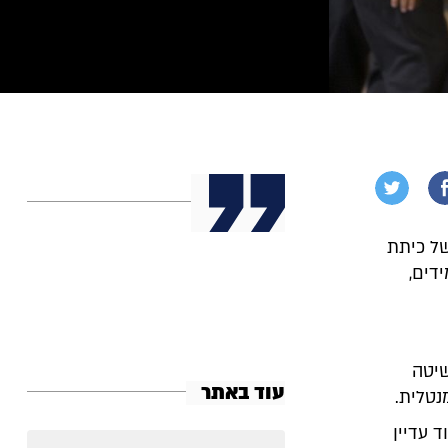
של כיתת
דים,
שיטה
עוד באתר
נטלית.
 עדיין