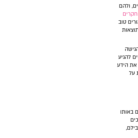
ם, ולהם
קרים
רים טוב
וצאות
גישה
ם להגיע
 את הידע
 על
ם באותו
כים
ילם,