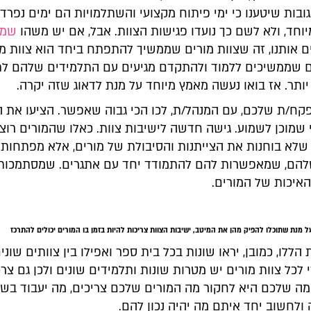
בות שיטענו כי ימי פיתוח מקצועי והשתלמויות הם ימים נפרדי
וחד, ולא לשם כך נועדו פגישות הצוות. אבל, אם יש משהו
שמח
 אותנו, זה שצוות מורים שממשיך להתפתח ביחד הוא צוות מו
ים שממשיכים ללמוד ולהתקדם מגיעים עם התלמידים שלהם לת
ותר. אז בואו נעשה מאמץ מיוחד על מנת לדאוג שזה יקרה.
קח/ת שלכם, עם המנהל/ת, לכו הכי גבוה שאפשר. הציעו את ה
שמוכן לשמוע. גישה חדשה לישיבות צוות. כאלו שהמורים רוצי
 שלא בוחנות את הצייתנות והסיבולת של מורים, אלא מפתחות
להם, שמאפשרות להם להתמודד יחד עם אתגרים. שמסתמכות
האיכות של המורים.
ל מנת שתוכלו להפיק מהן את המיטב, ישיבות הצוות צריכות להיות בזמן בו המורים יכולים להתרכז
 הללו, כמובן, יראו שונות בכל בית ספר ואפילו בין צוותים שוני
 לכל צוות מורים יש מטרות שונות ותלמידים שונים ולכן גם צר
מה שלכם היא לחקור מה המורים שלכם צריכים, מה יעבוד בשב
ולחשוב יחד איתם מה יהיה נכון להם.