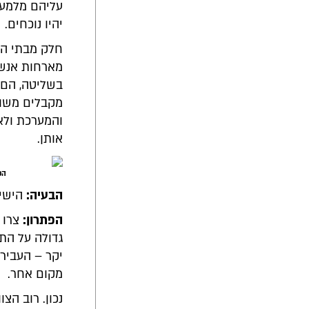
עליהם מלמעלה
יהיו נוכחים.
חלק מבתי הס
מארחות אנשי
בשליטה, הם 
מקבלים משוב
והמערכת ולא
אותן.
הפג
הבעיה:
הישיב
הפתרון:
צרו 
גדולה על הת
יקר – העביר
מקום אחר.
נכון. רוב הצ