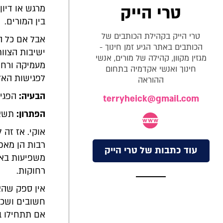
טרי הייק
מרגש או דיו
בין המורים.
טרי הייק בקהילת הכותבים של
אבל אם כל ה
הכותבים באתר הגיע זמן חינוך -
ישיבות הצוו
מגזין מקוון, קהילה של מורים, אנשי
מעמיקה ורחוק
חינוך ואנשי אקדמיה בתחום
לפגישות האלו
ההוראה
הבעיה:
הפגיש
terryheick@gmail.com
הפתרון:
תשאל
אוקי. אז זה 
רבות הן מאפ
עוד כתבות של טרי הייק
משפיעות באו
רחוקות.
אין ספק שהא
חשובים ושככ
אם תתחילו ב