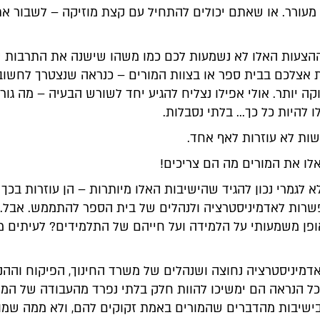
ן מעורר. או שאתם יכולים להתחיל עם קצת מוזיקה – לשבור א
הצעות האלו לא נשמעות לכם כמו משהו שישנה את התרבות 
ת אצלכם בבית ספר או בצוות המורים – כנראה שנצטרך לחשוב
ה יותר. אולי אפילו נצליח להגיע יחד לשורש הבעיה – מה גור
 להיות כל כך... בלתי נסבלות.
ות לא עוזרות לאף אחד.
ו את המורים מה הם צריכים!
לא לגמרי נכון להגיד שהישיבות האלו מיותרות – הן עוזרות בכ
שרות לאדמיניסטרציה ולנהלים של בית הספר להתממש. אבל...
פן משמעותי על הלמידה ועל חייהם של התלמידים? לעיתים מ
דמיניסטרציה נחוצה ושנהלים של משרד החינוך, הפיקוח והה
ל הנראה הם ימשיכו להוות חלק בלתי נפרד מהעבודה של המו
ישיבות מהדברים שהמורים באמת זקוקים להם, ולא ממה שמו