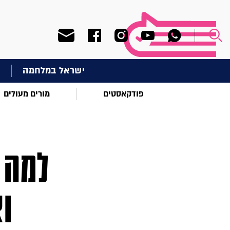
ישראל במלחמה
ח
פודקאסטים
מורים מעולים
למה י
וא