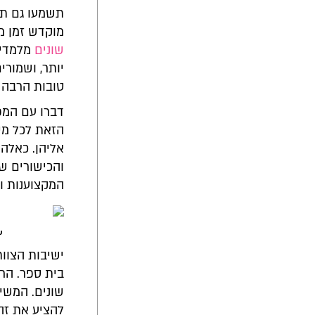
תשמעו גם תגו
מוקדש זמן מי
שונים
מלמדים
יותר, ושמור
טובות הרבה י
דברו עם המפ
הזאת לכל מי 
אליהן. כאלה
והכישורים ש
המקצוענות ו
ע
ישיבות הצוות
בית ספר. הרי
שונים. המשי
להציע את זה 