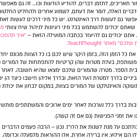
ור תאריכים, לתזמן דברים, להודיע הודעות וכו... זה גם מאפשר
בדברים האלה, לומר את דעתם, לשמוע אחרים ולהחליט החלטות
שר גם לעשות דרך האינטרנט. יש כל מיני דרכים לעשות זאת, 
 שאתם יכולים להשתמש בכל מיני רעיונות לניהול שיח צוותי
מה
 אתם יכולים גם להיעזר בכתבה המועילה הזאת –
"איך תהפכו
" מאתר TeachThought.
ת כל הזמן הזה, בזמן היקר שיש לכם בו כל הצוות מכונס יחדיו
שותפת, בעלת מטרות שהן קריטיות להתפתחות של המורים כ
ית הספר. מטרה שהמורים שלכם ימצאו שהיא חשובה. לאחר מ
ניים בדרך למטרת העל הזאת, ובדרך אליהן חישבו כיצד הן יכ
שוקה והאינטלקט של המורים בצוות, במקום לבחון את יכולת ה
ות בדרך כלל נערכות לאחר ימים ארוכים והמשתתפים מותשי
 את זמני הפגישות (גם אם זה קשה).
ולתכם על מנת לשנות את הלו"ז. נכון – הרבה פעמים הדברים 
ו הם אילוץ, אין ברירה אחרת, אלו ההוראות מלמעלה וכדומה. א