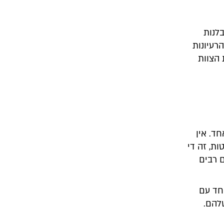
לנות
רעיונות
 הצוות
ד. אין
ת, זה די
ם רבים
חד עם
להם.