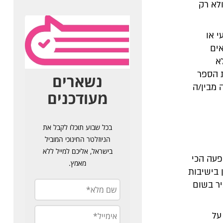
לא רק
 או
אים
א
ת הספר
 מבין/ה
פעה הכי
 בישיבות
יר בשום
על