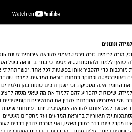
מידה ונתונים
לה שואף ללמוד ולהתפתח. גיא מספר כי בחר בהוראה בשל הסק
ת מורכבות כדי להסביר אותן בפשטות לכל אחד. ״כשהתחלתי 
ה באוניברסיטה וכחוקר בתחום הוראת המדעים, למדתי שההב
ת החומר אינה מספיקה, וכי ישנן דרכים שונות בהן תלמידים 
מידה, שיכולות להפריע להם ללמוד את מה שאני מנסה להציג 
 שלי הצטרפה הסקרנות להבין את התהליכים הקוגניטיביים ה
צד אפשר לנצל אותם להוראה אפקטיבית יותר. פיתחתי שיטות 
סתמכות על תיאוריות בהוראת המדעים ועל מחקרים מעשיים
ינו מקבל שום דבר כמובן מאליו, ואני מוכרח להבין דברים לעומ
פשוטים ביותר עולים מתוך המורכבות, והדברים המסובכים ביו