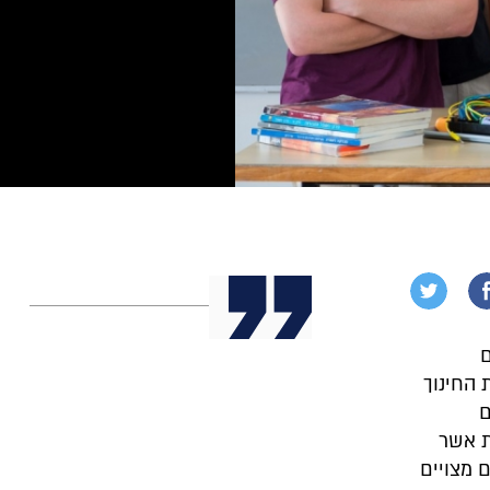
ם
החינוך
ם
ת אשר
 מצויים