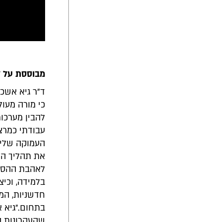
מבוססת על ל
כי מורה מעו
להבין מערכו
עבודתי כמרצ
העמוקה שלי א
את תהליך הל
לאהבת ההסבר
בלמידה, וכי
חדשניות, המ
בתחום.״גיא א
שהעקרונות ה