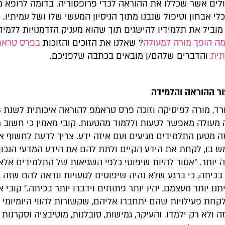
ולים אשר שכללו את ההוראה לכדי פרופסוריה. בדומה לרופא מ
לי אבחון וטיפול שנבנו מתוך הניסיון המעשי שלו ושל עמיתיו. 
מוביל את תלמידיו להישגים תוך שהוא מעניק הזדמנויות ללמיד
ה הופך מורה למעולה
? שאלנו את הזוכים והזוכות
בפרס טראמ
תית
והדברים שלהם/ן מובאים בכתבה שלפניכם.
ר ההוראה והלמידה
ה מעולה מאפשר לטעות וללמוד מהטעות. קובי מאמין כי חשוב 
ה מטען התלמידים מגיעים ועם איזה ידע. צריך לדעת לחשוף א
 בו, לקחת את הידע הקיים ולתת להם את הידע המדעי הנכון,
 יותר. ״אסור להיות שיפוטי כלפי השגיאות של התלמידים אל
בכיתה, כי ברגע שלא נהיה שיפוטים לטעויות ונראה להם שזה 
תנו יותר מעצמם, יהיו יותר פתוחים וידברו יותר בכיתה.״ קובי א
קחת פעילויות שהם יתחברו אליהם, שקשורות להווי היומיומי 
ה ולא רק ילמדו. והעיקר, גמישות, סובלנות, מוטיבציה וסקרנות 