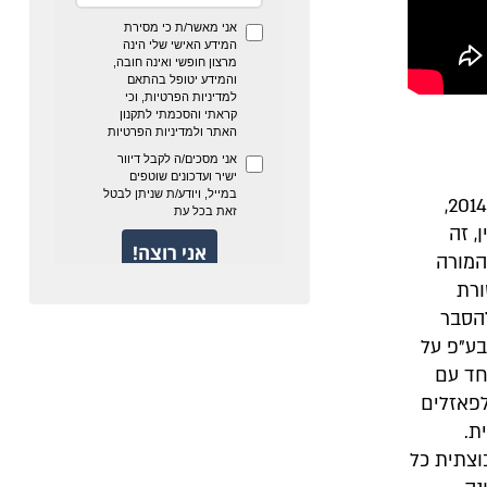
נלי קלר, מורה למתמטיקה, זוכת צל"ש פרס טראמפ להוראה איכותית לשנת 2014,
, זה
המורה
ורת
להסבר
בע"פ על
חד עם
לפאזלים
ת.
וצתית כל