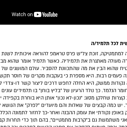
ת לכל תלמיד/ה
רה מעולה מאתגרת את תלמידיה. כאשר תלמיד אומר שהוא מבין
יח שהוא הבין את מה שהתכוונת להסביר. עולם המושגים של 
ה פעמים רבות. היא מספרת כי בעקבות מקרים של חוסר תקש
א נקודות ממשק, היא החלה לחפש דרכים ליצור קשר דו-צדדי 
מר הנלמד. כך נולד הרעיון של "בליץ בוחן" בו תלמידים עונים 
רות שחלקן מסוג: "נכון-לא נכון" אותן היא בוחרת בקפידה י
. יש כמה קבצים של שאלות והם מיועדים "לפרק" את הנושא 
 באופן נקודתי את עומק ההבנה ואחר-כך לחזור לתמונה הכללי
ני משתמשת גם ב"קרבות מתמטיים", בהם תוך כדי תחרות קב