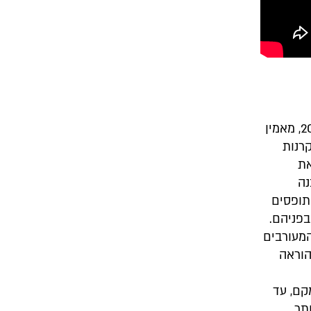
ד"ר גיא אשכנזי, מורה לכימיה, זוכה פרס טראמפ להוראה איכותית לשנת 2015, מאמין
רנות
את
נה
תופסים
בפניהם.
מעורבים
הוראה
קם, עד
תר