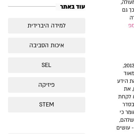
עולה,
עוד באתר
כך גם
ה
למידה היברידית
פ
איכות הסביבה
SEL
קובי שוורצבורד, מורה לפיסיקה וזוכה פרס טראמפ להוראה איכותית לשנת 2013,
מאוד
ת הידע
פיזיקה
 את
א לקחת
STEM
בסדר
ומר כי
שלהם,
- עושים