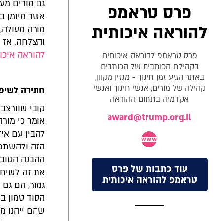
גם מורים מע
פרס טראמפ
אשר מיומן בכ
להוראה איכותית
מורה מעולה, 
והצלחה. אז
מ
להוראה איכו
פרס טראמפ להוראה איכותית
בקהילת הכותבים של הכותבים
באתר הגיע זמן חינוך - מגזין מקוון,
קהילה של מורים, אנשי חינוך ואנשי
חתירה לשיפו
אקדמיה בתחום ההוראה
award@trump.org.il
אומר כי מור
להבין עם איז
הזה ולהשתמש
ההבנה הטובה
עוד כתבות של פרס
את זה לשיח 
טראמפ להוראה איכותית
גמור, הם גם י
הסוד טמון בל
שהם ייהנו מז