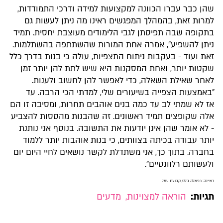
שהן כבר עברו הכוונה למקצועות למידה ודרכי התמודדות,
למרות זאת, בהמהלך המפגשים ראינו מה ניתן לעשות גם
בתקופה שבה תפיסתן לגבי הלימודים מעוצבת יחסית. תמיד
ניתן להשפיע", אמרה אחת המורות שהשתתפה בהשתלמות.
זאת ועוד - בעקבות ניתוח התצפיות, עולה כי בנות בדרך כלל
שקטות יותר, ואחת המסקנות היא שיש לתת להן יותר זמן
לאחר שאילת השאלה, כדי לאפשר להן לחשוב ולענות.
"באמצעות הצפייה בשיעורים שלי, למדתי הכי הרבה. עד
אז לא שמתי לב עד כמה בנים אוהבים תחרות, ומסיבה זו הם
אלה שקופצים תמיד ראשונים. זה שהבנות מהססות להצביע
- לא אומר שהן אינן יודעות את התשובה. בנוסף אני נותנת
יותר עבודה בכיתה בצוותים, כי בנות אוהבות יותר ללמוד
בחברה. בתוך כך, אני משתדלת לקשר נושאים לחיי היום יום
ולעשותם רלוונטיים".
ראיינה: רפאלה בלס, קבוצת עמל
תגיות:
הוראה למצוינות
,
מדעים