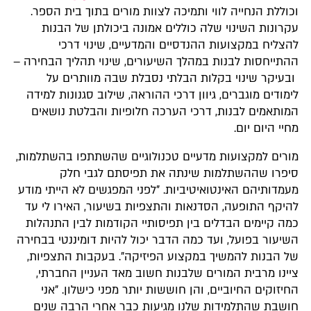
וכוללת הנחייה לווי ותמיכה לצוות מורים בתוך בית הספר.
עקרונות השינוי שלה כוללים אמונה ביכולתן של הבנות
להצליח במקצועות ההנדסיים והמדעיים, שינוי דרכי
ההתייחסות לבנות במהלך השיעורים, שינוי תהליך הבחירה –
ובעיקר שינוי בקלות הבלתי נסבלת שבה מוותרים על
לימודים מוגברים, גיוון דרכי ההוראה, שילוב סגנונות למידה
המותאמים לבנות, דרכי הערכה חלופיות והבלטת נושאים
מחיי היום יום.
מורים למקצועות מדעיים טכנולוגיים שהשתתפו בהשתלמות,
סיפרו שההשתלמות שינתה את תפיסתם לגבי חלק
מעמדותיהם האינטואיטיביות. "לפני המפגשים לא הייתי מודע
להיקף התופעה, הסדנאות והתצפיות בשיעור, האירו לי עד
כמה קיימים הבדלים בין תפיסותיי הקודמות לבין התנהלות
השיעור בפועל, ועד כמה הדבר יכול להיות דומיננטי בבחירה
של הבנות להמשיך במקצוע הפיזיקה". בעקבות התצפיות,
ציינו מרבית המורים שלבנות חשוב מאד העניין החברתי,
החיזוקים החיוביים, והן חוששות יותר מפני כישלון. "אני
חושבת שהתלמידות שלנו מגיעות כבר אחרי הרבה שנים