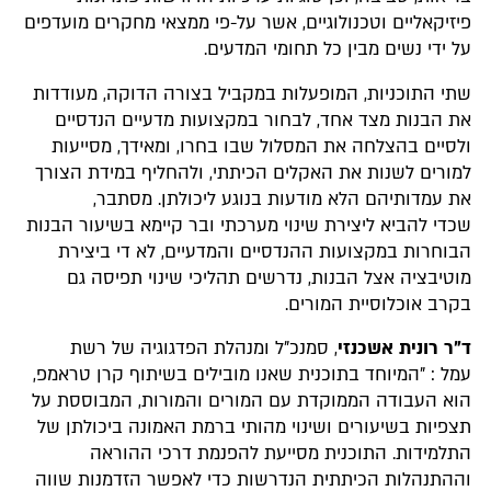
פיזיקאליים וטכנולוגיים, אשר על-פי ממצאי מחקרים מועדפים
על ידי נשים מבין כל תחומי המדעים.
שתי התוכניות, המופעלות במקביל בצורה הדוקה, מעודדות
את הבנות מצד אחד, לבחור במקצועות מדעיים הנדסיים
ולסיים בהצלחה את המסלול שבו בחרו, ומאידך, מסייעות
למורים לשנות את האקלים הכיתתי, ולהחליף במידת הצורך
את עמדותיהם הלא מודעות בנוגע ליכולתן. מסתבר,
שכדי
להביא ליצירת שינוי מערכתי ובר קיימא בשיעור הבנות
הבוחרות במקצועות ההנדסיים והמדעיים, לא די ביצירת
מוטיבציה אצל הבנות, נדרשים תהליכי שינוי תפיסה גם
בקרב אוכלוסיית המורים.
ד"ר רונית אשכנזי
, סמנכ"ל ומנהלת הפדגוגיה של רשת
עמל : "המיוחד בתוכנית שאנו מובילים בשיתוף קרן טראמפ,
הוא העבודה הממוקדת עם המורים והמורות, המבוססת על
תצפיות בשיעורים ושינוי מהותי ברמת האמונה ביכולתן של
התלמידות. התוכנית מסייעת להפנמת דרכי ההוראה
וההתנהלות הכיתתית הנדרשות כדי לאפשר הזדמנות שווה