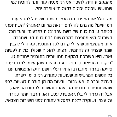
מהמקצוע הזה. להיפך, אני רק מנסה עוד יותר להוכיח למי
שחושש שכולם יכולים להצליח" אומרת יהל.
מה חולל את המפנה הדרמטי בגישתה של יהל למקצועות
המדעיים? מה גרם לה להפוך זאת מאיום לאתגר? "השתתפתי
בכיתה ט' בתוכנית של רשת עמל "בנות למדעים", ומאז הכל
השתנה" היא מספרת בהתרגשות. "התוכנית הזו שחררה
אותי מסטיגמות שהיו לי קודם לכן. התוכנית עזרה לי להבין
שמה שצריך זה להתמיד, ורציתי להוכיח שכולן יכולות לעשות
זאת". היא משתפת במקצת מחוויותיה בתוכנית ייחודית זו:
"ביקרנו במוזיאונים, נפגשנו עם מרצות שהן עצמן למדו בעבר
פיזיקה ברמה מוגברת. הותירו עלי רושם חזק המפגשים עם
כל הנשים המרשימות שעושות עתודה. רק סיימו לשרת
בצה"ל וכבר הן מעוצבות ויודעות מה הן הולכות לעשות. לפני
שהשתתפתי בתוכנית הזו, אמנם נמשכתי לתחום הרפואה,
אבל זה נראה לי בלתי אפשרי. עכשיו אני הרבה יותר סגורה
על עצמי ושוקלת ללכת למסלול עתודה לפני השירות הצבאי".