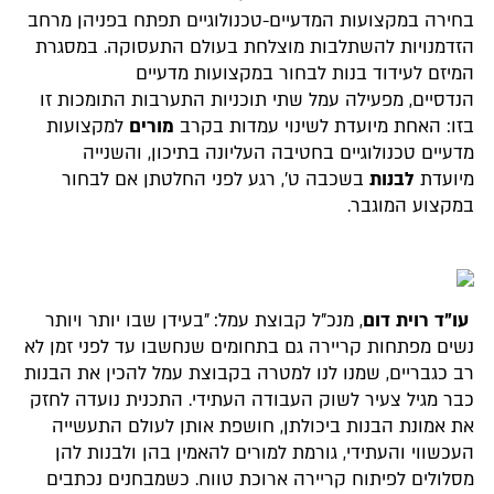
בחירה במקצועות המדעיים-טכנולוגיים תפתח בפניהן מרחב
הזדמנויות להשתלבות מוצלחת בעולם התעסוקה. במסגרת
המיזם לעידוד בנות לבחור במקצועות מדעיים
הנדסיים, מפעילה עמל שתי תוכניות התערבות התומכות זו
בזו: האחת מיועדת לשינוי עמדות בקרב
מורים
למקצועות
מדעיים טכנולוגיים בחטיבה העליונה בתיכון, והשנייה
מיועדת
לבנות
בשכבה ט', רגע לפני החלטתן אם לבחור
במקצוע המוגבר.
עו"ד רוית דום
, מנכ"ל קבוצת עמל: "
בעידן שבו יותר ויותר
נשים מפתחות קריירה גם בתחומים שנחשבו עד לפני זמן לא
רב כגבריים, שמנו לנו למטרה בקבוצת עמל להכין את הבנות
כבר מגיל צעיר לשוק העבודה העתידי. ה
תכנית נועדה
לחזק
את אמונת הבנות ביכולתן, חושפת אותן לעולם התעשייה
העכשווי והעתידי, גורמת למורים להאמין בהן ולבנות להן
מסלולים לפיתוח קריירה ארוכת טווח
.
כשמבחנים נכתבים