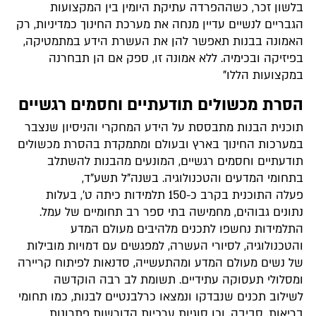
בלשון זכר, כשההפרדה עתיקת היומין בין המקצועות
הגבריים לנשיים עדיין מנחה את מערכת החינוך כמדיניות,
רק
האמונה בבנות תאפשר להן את העשרת הידע במתמטיקה,
בפיזיקה ובכימיה. ללא אמונה זו, ספק אם הן תבחרנה
במקצועות הללו"
הסרת מכשולים תודעתיים וחסמים רגשיים
תוכנית הבנות מתבססת על הידע המחקרי והניסיון שנצבר
במערכות החינוך בארץ ובעולם ומתמקדת בהסרת מכשולים
תודעתיים וחסמים רגשיים, המונעים מהבנות להשתלב
בתחומי המדעים והטכנולוגיה. בשנה"ל תשע"ד,
פעלה התוכנית בקרב כ-150 תלמידות כיתה ט', בעלות
נתונים גבוהים, מחמישה בתי ספר רב תחומיים של עמל.
התלמידות נחשפו לתכנים מלהיבים מעולם המדע
והטכנולוגיה, לסיורי העשרה, למפגשים עם דמויות מובילות
של נשים מעולם המדע ומהתעשייה, סדנאות לפיתוח קריירה
ומסלולי תעסוקה עתידיים. תשומת לב רבה הוקדשה
לשילוב תכנים שנבדקו ונמצאו כרלבנטיים לבנות, כמו תחומי
בריאות, סביבה, וכן סוגיות ערכיות הדורשות פתרונות