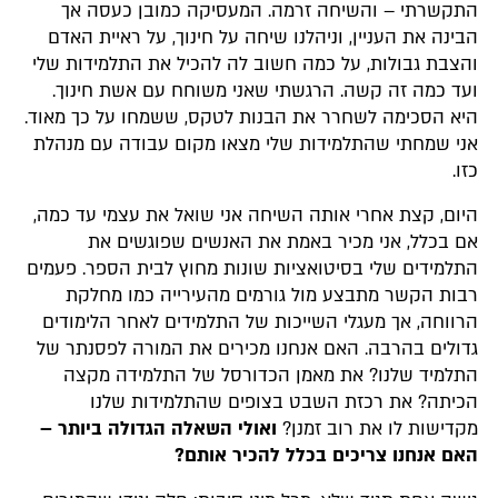
התקשרתי – והשיחה זרמה. המעסיקה כמובן כעסה אך
הבינה את העניין, וניהלנו שיחה על חינוך, על ראיית האדם
והצבת גבולות, על כמה חשוב לה להכיל את התלמידות שלי
ועד כמה זה קשה. הרגשתי שאני משוחח עם אשת חינוך.
היא הסכימה לשחרר את הבנות לטקס, ששמחו על כך מאוד.
אני שמחתי שהתלמידות שלי מצאו מקום עבודה עם מנהלת
כזו.
היום, קצת אחרי אותה השיחה אני שואל את עצמי עד כמה,
אם בכלל, אני מכיר באמת את האנשים שפוגשים את
התלמידים שלי בסיטואציות שונות מחוץ לבית הספר. פעמים
רבות הקשר מתבצע מול גורמים מהעירייה כמו מחלקת
הרווחה, אך מעגלי השייכות של התלמידים לאחר הלימודים
גדולים בהרבה. האם אנחנו מכירים את המורה לפסנתר של
התלמיד שלנו? את מאמן הכדורסל של התלמידה מקצה
הכיתה? את רכזת השבט בצופים שהתלמידות שלנו
מקדישות לו את רוב זמנן?
ואולי השאלה הגדולה ביותר –
האם אנחנו צריכים בכלל להכיר אותם?