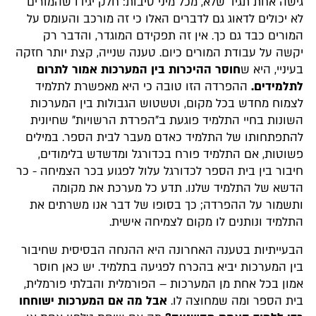
גישה אחת תגיד שלא, מכל מיני סיבות: חלק יגידו שהמורים
לא יכולים לדאוג גם לדברים האלו כי זה מורכב והעומס על
המורים כבד גם כך. אין זה תפקידם המוגדר, והדבר רק
יקשה על עבודת המורים כיום. טענה שנייה, קצת יותר חזקה
בעיניי, היא ש
חוסר ההיכרות בין המערכות אמור לתרום
לתלמידים.
ההפרדה הזו טובה כי היא מאפשרת לתלמיד
לצמוח מחדש בכל מקום, וטשטוש הגבולות בין המערכות
השונות בחיי התלמיד פוגעת ב"הפרדת הרשויות" שחיונית
להתפתחותו של התלמיד כאדם מעבר לבית הספר. במילים
פשוטות, אם התלמיד פורח בכדורגל ומדשדש בלימודים,
חיבור בין בית הספר לכדורגל עלול לפגוע בכר הצמיחה - כר
הדשא של התלמיד שלנו. תדע כל מערכת את מקומה
ותשמור על ההפרדה; כך בסופו של דבר אנו משרתים את
התלמיד ונותנים לו מקום לצמיחה אישית.
הבעייתיות בטענה האחרונה היא ההנחה הבסיסית שחיבור
בין המערכות יביא בהכרח לפגיעה בתלמיד. יש כאן חוסר
אמון בכל אחת מן המערכות – הפורמלית והבלתי פורמלית,
בית הספר ומה שמחוצה לו.
אבל מה אם המערכות ישוחחו