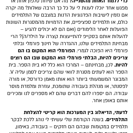
כדי ללמוד האחת מהשנייה?
מה אם שיחת טלפון אחת או
מפגש אחד יוכלו לענות לי על כל כך הרבה שאלות? מה יקרה
אם נזמין לישיבות הפדגוגיות הדנות במצבם של התלמידים
כולם, או תלמידים ספציפיים, את הדמויות מהמסגרות השונות
הפועלות לאחר הלימודים (ואם הם לא יכולים להגיע –
להעלות אותם בסקייפ להתייעצות קצרה על הילד/ה)? הרי
מבחינת התלמידים שלנו, ההגדרה של חינוך פורמלי ובלתי
פורמלי היא הפוכה לגמרי.
הפורמלי הוא המקום בו הם
צריכים להיות, הבלתי פורמלי הוא המקום שבו הם רוצים
להיות.
לכן, מבחינתם – המרכז הוא כלל לא בית הספר. בית
הספר הוא לעתים מסגרת לוואי שהם צריכים לסמן עליה V.
המבוגר המשמעותי ביותר הוא אותו מאמן כדורסל, או מורה
לפסנתר, או מנהלת בעבודה שתומכת, עוזרת ומלמדת מוסר
עבודה. הם יספרו להם דברים שהם לא מספרים לנו ומכירים
אותם באופן אחר.
לדעתי, הדיאלוג בין המערכות הוא קריטי להצלחת
התלמידים.
בשנה הקודמת שלי עשיתי לי נוהג ללכת לבקר
תלמידים במקומות שבהם הם חזקים – בעבודה, באימון,