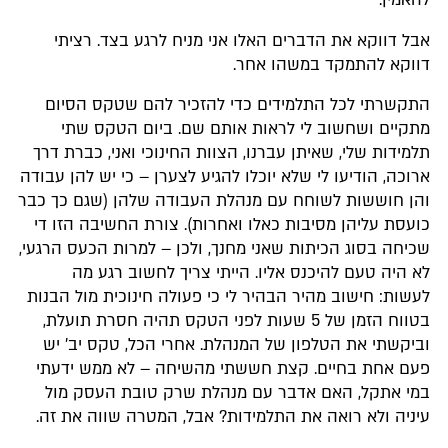
להאמין.
אבל דווקא את הדברים האלו אני מניח לרגע בצד. רציתי
דווקא להתמקד במשהו אחר.
התקשרתי לכל התלמידים כדי להזכיר להם שטקס הסיום
מתקיים ושחשוב לי לראות אותם שם. ביום הטקס שתי
תלמידות שלי, שאיתן עברנו, הצוות החינוכי ואני, כברת דרך
ארוכה, הודיעו לי שלא יוכלו להגיע לצערן – כי יש להן עבודה
והן חוששות לשוחח עם מנהלת העבודה שלהן (שגם כך כבר
כועסת עליהן מסיבות כאלו ואחרות). צורת החשיבה הזו די
שכיחה בסוג הכיתות שאני מחנך, ולכן – למרות הכעס הרגעי,
לא היה טעם להיכנס אליו. הייתי צריך לחשוב רגע מה
לעשות: חישוב מהיר הבהיר לי כי פעולה חינוכית מול הבנות
בטווח הזמן של 5 שעות לפני הטקס תהיה חסרת תועלת,
וביקשתי את הטלפון של המנהלת. אחרי הכל, טקס יב' יש
פעם אחת בחיים. קצת חששתי מהשיחה – לא ממש ידעתי
במי אתקל, האם אדבר עם מנהלת שרק טובת העסק מול
עיניה ולא רואה את התלמידות? אבל, המטרה שווה את זה.