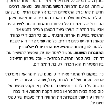
בזמן גלישת גלים. לעתים ראיתי תלמידים באור אחר לחלוטין.
שוחחתי גם עם הדמויות המשמעותיות שם, ומצאתי דרכים
חדשות להגיע אל התלמידים ולדבר אל עולם הדימויים שלהם
- עולם ההצלחות שלהם. באחד המקרים הזמנתי את מאמן
הכדורגל של תלמיד בעל בעיות התנהגות חריגות לשיחה עם
אביו של התלמיד. ראיתי כיצד המאמן מצליח להגיע אל
התלמיד בשיטות אחרות והבנתי שעם כל הכבוד לי כמורה,
למאמן הזה יש כלים אדירים. כל מה שאני צריך הוא לשבת
וללמוד.
לכן, חשוב שנמצא את הדרכים לדיאלוג בין
המסגרות השונות.
אפשר למסד את זה, ואפשר להשאיר את
זה תלוי בית ספר והחלטת מנהל/ת – אבל עיקרון הדיאלוג
בין המסגרות הוא הכרחי לטובת התלמידים.
כך, במקום להסתתר מאחורי טיעונים של חוסר אמון מערכתי
או של טענות של "זה לא תפקידנו", שווה שנעצור שנייה –
נחשוב על הילדים – ופשוט נרים טלפון או נקבע פגישה על
כוס קפה בבית הספר או בבית הקפה הסמוך. אולי ככה
ירוויחו עוד שתי תלמידות את החוויה החד פעמית של טקס
סיום יב'.