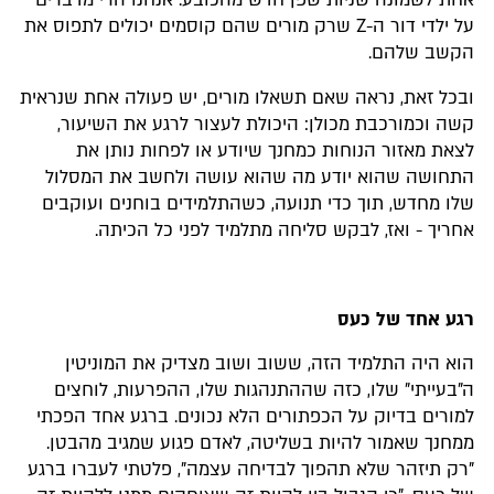
אחת לשמונה שניות שפן חדש מהכובע. אנחנו הרי מדברים
על ילדי דור ה-Z שרק מורים שהם קוסמים יכולים לתפוס את
הקשב שלהם.
ובכל זאת, נראה שאם תשאלו מורים, יש פעולה אחת שנראית
קשה וכמורכבת מכולן: היכולת לעצור לרגע את השיעור,
לצאת מאזור הנוחות כמחנך שיודע או לפחות נותן את
התחושה שהוא יודע מה שהוא עושה ולחשב את המסלול
שלו מחדש, תוך כדי תנועה, כשהתלמידים בוחנים ועוקבים
אחריך - ואז, לבקש סליחה מתלמיד לפני כל הכיתה.
רגע אחד של כעס
הוא היה התלמיד הזה, ששוב ושוב מצדיק את המוניטין
ה"בעייתי" שלו, כזה שההתנהגות שלו, ההפרעות, לוחצים
למורים בדיוק על הכפתורים הלא נכונים. ברגע אחד הפכתי
ממחנך שאמור להיות בשליטה, לאדם פגוע שמגיב מהבטן.
"רק תיזהר שלא תהפוך לבדיחה עצמה", פלטתי לעברו ברגע