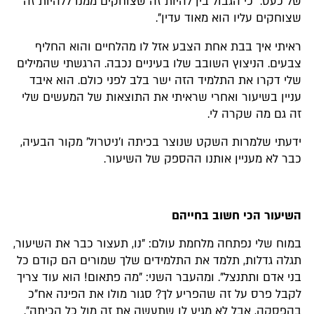
של כעס. "כי הגבול בין להיות זה שצוחקים ממנו ללהיות זה
שצוחקים עליו הוא מאוד עדין".
ראיתי איך בבת אחת הצבע אזל לו מהלחיים והוא החליף
צבעים. הניצוץ השובב שלו בעיניים נכבה. הרגשתי שהמילים
שלי דקרו את התלמיד הזה ישר בלב לפני כולם. הוא איבד
עניין בשיעור ואחרי שראיתי את התוצאות של המעשים שלי
זה גם מה שקרה לי.
ידעתי שלמרות השקט שנוצר בכיתה ו'ניטרול' מקור הבעיה,
כבר לא מעניין אותנו ההספק של השיעור.
השיעור הכי חשוב בחייהם
במוח שלי נפתחה מלחמת עולם: "נו, תעצור כבר את השיעור,
תגלה גדלות, תלמד את התלמידים שלך שמורים הם קודם כל
בני אדם ותתנצל". ומהעבר השני: "מה פתאום! הוא עוד צריך
לקבל פרס על זה שהפריע לך? סגור מולו את הפינה אח"כ
בהפסקה, אבל לא מגיע לו שתעשה את זה מול כל הכיתה".