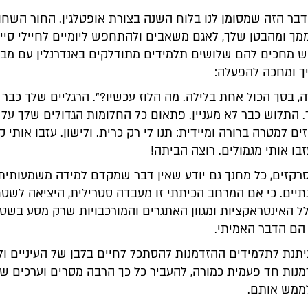
דבר הזה שמסומן לנו בלוח השנה בצורת אופטלגין. החור השחו
מך ומהבטן שלך, לאגם משאבים ולהתחפש ליומיים לחיילי סיי
ש מחכים להם שלושים תלמידים מתודלקים באנדרנלין עם מב
ך ומחכה להפעלה:
, בסך הכול אחת בלילה. מה הלוז עכשיו?". הרגליים שלך כבר 
. התלוש כבר לא מעניין. פתאום כל החלומות הגדולים שלך על
ם למטרה ברורה ומיידית: תנו לי רק כרית. ולישון. עזבו אותי ק
ו אותי מגמולים. רוצה הביתה!
רקזים, כל מחנך גם יודע שאין דבר שמקדם למידה משמעותית 
תיים. כי אם המרחב הכיתתי זו מעבדה סטרילית, היציאה לשטח
 האינטראקציות ומגוון האתגרים והמורכבויות שרק מסע בשט
הם הדבר האמיתי.
יתנת לתלמידים ההזדמנות להסתכל לחיים בלבן של העיניים ולך
מנות חד פעמית כמורה, להעביר כל כך הרבה מסרים וערכים שא
לממש אותם.