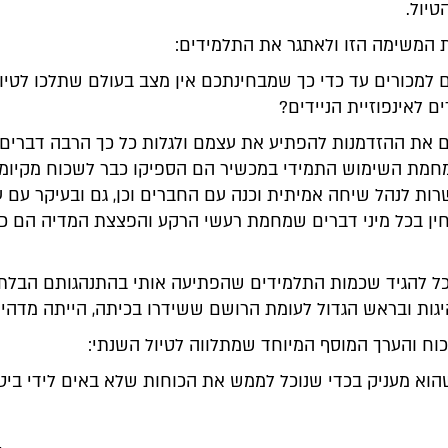
יול.
 המשימה הזו ולאתגר את התלמידים:
למכורים עד כדי כך שמבחינתכם אין מצב בעולם שתלכו לטיול
ם לאינפוזיית הניידים?
ם את ההזדמנות להפתיע את עצמם ולגלות כל כך הרבה דברים 
מת השימוש התמידי במכשיר הם הספיקו כבר לשכוח מקיומם
ות לנהל שיחה אמיתית וכנה עם החברים וכן, גם ובעיקר עם 
ין בכל מיני דברים שמחמת רעשי הרקע והפצצת המדיה הם כ
ל להגיד שכמות התלמידים שהפתיעה אותי בהתנהגותם הבלתי 
יגות ובראש הגדול לעומת הרושם ששידרו בכיתה, הייתה מדהימ
וח והערך המוסף המיוחד שמתלווה לטיול השנתי:
וא מעניק בכדי שנוכל לממש את הכוחות שלא באים לידי ביטו