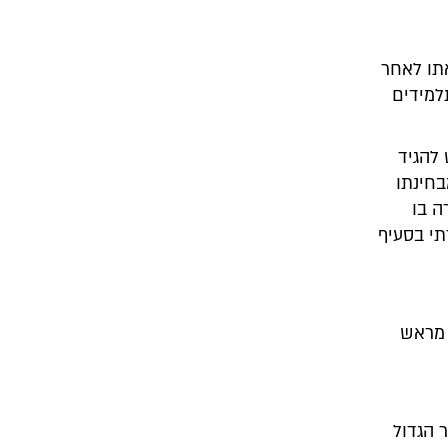
אתו לאחר
למידים
להגיד
בחינתו
ה בו
י בסעיף
 מראש
 הגדול