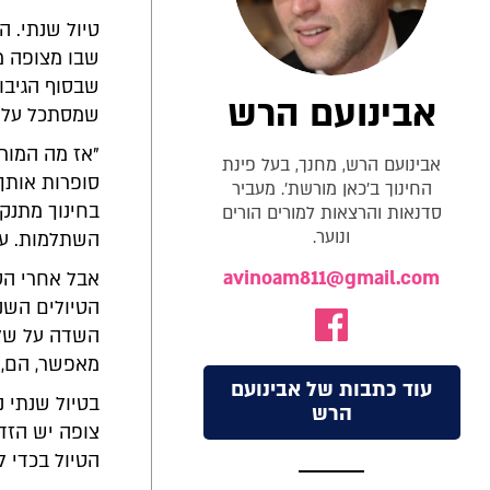
טיול שנתי. ה
שבו מצופה מ
שבסוף הגיבו
אבינועם הרש
שמסתכל עלי
"אז מה המורה
אבינועם הרש, מחנך, בעל פינת
סופרות אותך
החינוך ב'כאן מורשת'. מעביר
בחינוך מתנקזי
סדנאות והרצאות למורים הורים
ונוער.
השתלמות. עזב
avinoam811@gmail.com
אבל אחרי הס
הטיולים השנ
השדה על שלל
מאפשר, הם, 
עוד כתבות של אבינועם
בטיול שנתי נ
הרש
צופה יש הזד
הטיול בכדי 