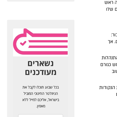
ה ראש
ם שלו
ר:
. אך
התנהלות
ש כגורם
וב
הנקודות