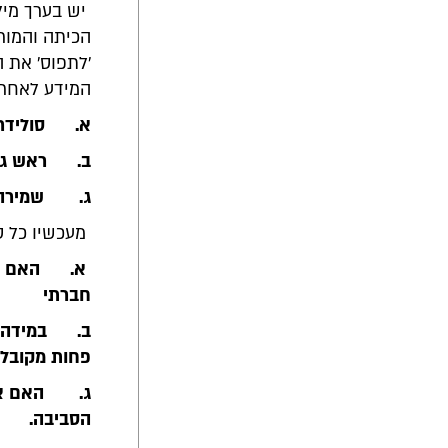
יש בערך מילי
הכיתה והמור
'לתפוס' את ה
המידע לאחריו
א.
סולידר
ב.
ראש גד
ג.
שמירה 
מעכשיו כל ס
א.
האם ל
חברתי
ב.
במידה 
פחות מקובל?
ג.
האם אח
הסביבה.