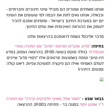
אנחנו מאמינים שמורים הם מובילי שינוי חינוכיים וחברתיים -
וככאלה, אנחנו גאים לתת את הבמה למי שעושים את השינוי
יום יום במערכת החינוך בישראל - ומזמינים אתכם להכיר
לעומק את ההוראה האיכותית ואת עולם החינוך.
מדבר אליכם? נשמח לראותכם בהרצאות שלנו:
בחיפה:
"מדע, שקרים וסרטוני יוטיוב" עם המורה גנאדי
אקסלרוד
בנולה סוקס בשעה 19:00. בהרצאה נעסוק במדע
היו-טיובי וננתח באמצעות סרטונים אילו "ניסויי מדע" שייכים
לעולם האמיתי ואילו הם פיקציה למשיכת צפיות. דיאט קולה
ומנטוס, היזהרו!
בבאר שבע -
"חומר אפל, מאיצי חלקיקים ובירה" עם המורה
ד"ר אמנון יוסף
במנגה בר - פתיחה ב19:00, ההרצאה