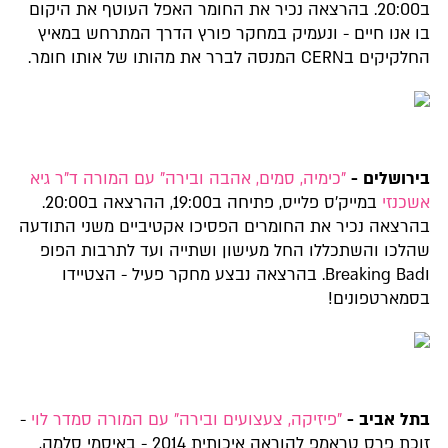
ב20:00. בהרצאה נכיר את החומר האפל העוטף את היקום
בו אנו חיים - ונעמיק במחקר פורץ הדרך המתרחש במאיץ
החלקיקים בCERN המנסה לברר את מהותו של אותו חומר.
בירושלים -
"כימיה, סמים, אהבה ובירה" עם המורה ד"ר גיא
אשכנזי
במייק'ס פלייס, פתיחה ב19:00, ההרצאה ב20:00.
בהרצאה נכיר את החומרים הפסיכו אקטיביים משני התודעה
שהלכו והשתכללו החל מעישון ושתייה ועד לתרבות הפופ
וBreaking Bad. בהרצאה נבצע מחקר פעיל - הצטיידו
בסמארטפונים!
בתל אביב -
"פיזיקה, צעצועים ובירה" עם המורה סמדר לוי
-
זוכת פרס טראמפ להוראה איכותית 2014 - באיסמי סלמה,