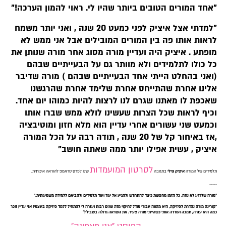
"אחד המורים הטובים ביותר שהיו לי. ראוי להמון הערכה!"
"
למדתי אצל איציק לפני כמעט 20 שנה , ואני יותר משמח
לראות אותו פה בין המורים המובילים אבל אני ממש לא
מופתע . איציק היה ועדיין מורה מסוג אחר מורה שנותן את
כל כולו לתלמידים ולא מוותר גם על הבעייתיים שבהם
(ואני בהחלט הייתי אחד הבעייתיים שבהם ) מורה שדיבר
אלינו אחרת שהתייחס אחרת שלימד אחרת שהרגשנו
שאכפת לו מאתנו שגרם לנו לרצות להיות כמוהו יום אחד.
וכיף לראות שכל הצרות שעשינו לו
לא ממש שברו אותו
וכמעט שני עשורים אחרי עדיין הוא מלא חזון ומוטיבציה
,
אז באיחור קל של 20 שנה , תודה רבה על הכל המורה
איציק ,
עשית אפילו יותר ממה שאתה חושב"
ל
סרטון המועמדות
תלמידים של המורה
איציק גוילי
בתגובה
שלו
לפרס טראמפ להוראה איכותית.
-----
"מורה שלרגע לא נחה, כל הזמן מחפשת כיצד להתחדש ולהגיע אל עוד ועוד
תלמידים ולהביאם ללמידה משמעותית."
"קורינה מורה נהדרת לפיזיקה, היא מהווה עבורי מודל לחיקוי מזה שנים רבות ועזרה לי להתחיל ללמד פיזיקה
בעצמי! אני עדיין זוכר
כמה היא עזרה, תמכה ועודדה אותי כשהייתי מורה צעיר. את השראה גדולה בשבילי!"