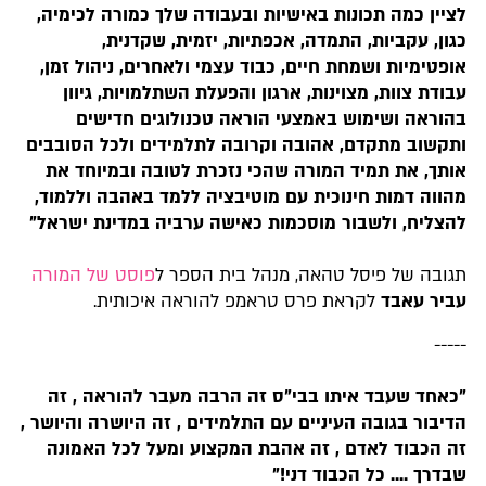
לציין כמה תכונות באישיות ובעבודה שלך כמורה לכימיה,
כגון, עקביות, התמדה, אכפתיות, יזמית, שקדנית,
אופטימיות ושמחת חיים, כבוד עצמי ולאחרים, ניהול זמן,
עבודת צוות, מצוינות, ארגון והפעלת השתלמויות, גיוון
בהוראה ושימוש באמצעי הוראה טכנולוגים חדישים
ותקשוב מתקדם, אהובה וקרובה לתלמידים ולכל הסובבים
אותך, את תמיד המורה שהכי נזכרת לטובה ובמיוחד את
מהווה דמות חינוכית עם מוטיבציה ללמד באהבה וללמוד,
להצליח, ולשבור מוסכמות כאישה ערביה במדינת ישראל"
תגובה של פיסל טהאה, מנהל בית הספר ל
פוסט של המורה
עביר עאבד
לקראת פרס טראמפ להוראה איכותית.
-----
"כאחד שעבד איתו בבי"ס זה הרבה מעבר להוראה , זה
הדיבור בגובה העיניים עם התלמידים , זה היושרה והיושר ,
זה הכבוד לאדם , זה אהבת המקצוע ומעל לכל האמונה
שבדרך .... כל הכבוד דני!"