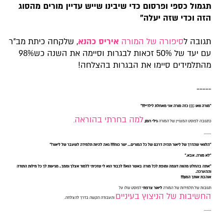
תגמול כספי ופרסום כדי שיבינו שייש עדיין מורים מהסוג
הזה וכדי שזה יעלה"
תגובה ל
סיפורה של המורה
איריס כהנא
, שלקחה כיתת מב"ר
עם יעד של 50% זכאות לבגרות וסיימה את השנה כש98%
מהתלמידים סיימו את הבגרות בהצלחה!
-----
"מורה וואו ;))) כזה מורה אני מאחלת לילדיי!!!"
למה בחרתי בהוראה
כתגובה לפוסט המצויין של המורה
גילי רומן
,
.
-----
"הלוואי שהדרך של ליאור תהיה דרכם של כל המורים... ישר כוח!!!! גאה להיות תלמידה לשעבר של ליאור!"
"לא מורה. אבא."
"
אתה בהחלט מהווה דוגמה ומופת לכל מורה באשר הוא!! לכבוד הוא לי שזכיתי ללמוד אצלך וממך.. מגיעות לך כל מילות התודה
וההערכה.
אוהבת אותך המון!!!
תגובות של תלמידות של המורה
ליאור צרפתי
לפוסט שלו על
החשיבות של הניצוץ בעיניים
והעבודה הקשה בדרך להצלחה.
-----