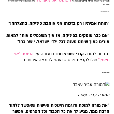
הפוסט "אני מאמינה"
תלמידים של המורה
קורינה פולינגר
בתגובה על
שלה לקראת פרס טראמפ להוראה
איכותית.
-----
"תותח אמיתי!! רק בזכותו אני אוהבת פיזיקה. בהצלחה!"
"אם כבר עוסקים בפיזיקה, אז איך משכפלים אותך למאות
מורים כמוך שיתנו מענה לכל ילדי ישראל. יישר כח!"
תגובות למורה
קובי שוורצבורד
בתגובה על
הפוסט "אני
מאמין"
שלו לקראת פרס טראמפ להוראה איכותית.
-----
המורה עביר עאבד
"את מורה למופת ודוגמה חינוכית ואישית שאפשר ללמוד
הרבה ממך. מגיע לך את כל הכבוד וכל הפרסים. אפשר