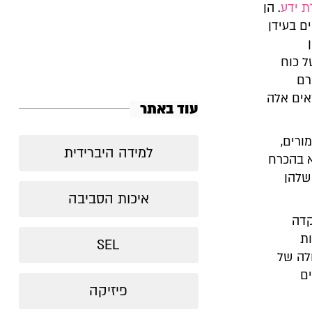
ת ידע
. הן
ם בעידן
ן
ל כוח
רם
אים אלה
עוד באתר
ורים,
למידה היברידית
א בהכרח
שלהן
איכות הסביבה
קדה
ת
SEL
לה של
ם
פיזיקה