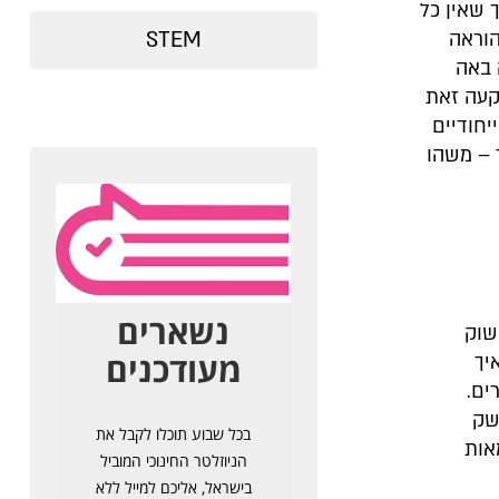
 שאין כל
STEM
הוראה
 באה
קעה זאת
יחודיים
 – משהו
שוק
יך
ים.
שק
אות