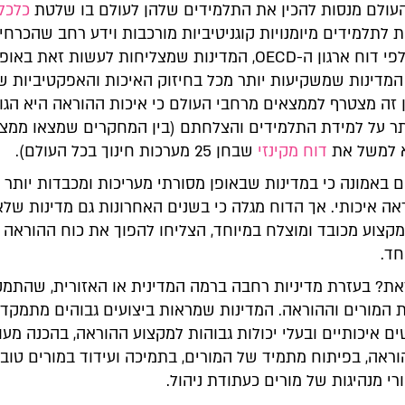
העולם מנסות להכין את התלמידים שלהן לעולם בו שלטת
כלכל
 לתלמידים מיומנויות קוגניטיביות מורכבות וידע רחב שהכרחיי
בו אנו חיים. לפי דוח ארגון ה-OECD, המדינות שמצליחות לעשות זאת באופ
 המדינות שמשקיעות יותר מכל בחיזוק האיכות והאפקטיביות ש
ן זה מצטרף לממצאים מרחבי העולם כי איכות ההוראה היא הגו
ר על למידת התלמידים והצלחתם (בין המחקרים שמצאו ממצ
 למשל את
דוח מקינזי
שבחן 25 מערכות חינוך בכל העולם).
 באמונה כי במדינות שבאופן מסורתי מעריכות ומכבדות יותר מ
ראה איכותי. אך הדוח מגלה כי בשנים האחרונות גם מדינות של
מקצוע מכובד ומוצלח במיוחד, הצליחו להפוך את כוח ההוראה 
חד.
זאת? בעזרת מדיניות רחבה ברמה המדינית או האזורית, שהתמ
ת המורים וההוראה. המדינות שמראות ביצועים גבוהים מתמקדו
 איכותיים ובעלי יכולות גבוהות למקצוע ההוראה, בהכנה מעו
ראה, בפיתוח מתמיד של המורים, בתמיכה ועידוד במורים טובי
רי מנהיגות של מורים כעתודת ניהול.