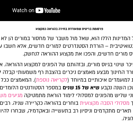
פרסומת בריטית שמעודדת בחירה בהוראה כמקצוע
המדינות הללו הוא, שאל מול משבר של מחסור במורים הן לא ה
טואיטיבית – הורדת הסטנדרטים למורים חדשים, אלא חשבו ע
יס מורים חדשים, והפכו את מקצוע ההוראה לנחשק.
כר שינוי בגיוס מורים, ובזהותם של הפונים למקצוע ההוראה. 
רד החינוך מבצע מאמצים ניכרים בהצבת רף משמעותי קבלה ל
 למועמדים איכותיים במיוחד (
לקריאה נוספת
). המאמצים ככל 
כן השנה נקבע
שיא של 15 שנים
במספר הסטודנטים הלומדים 
י שליש מהפונים למסלולי לימוד הוראת מתמטיקה
מגיעים מש
מסלולי הסבה מקצועית
בוחרים בהוראה כקריירה שניה. רבים
תארים מתקדמים וניסיון רב בתעשייה ובאקדמיה, שבחרו להיות
וגיה.