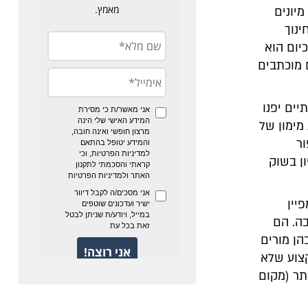
יונים
נוך
יום הוא
 מוכתבים
יים יפנו
מימון של
ינגפור
ן בשוק
יין
ה. הם
הן מורים
 הפכה ממקצוע שלא
 ביותר (מקום