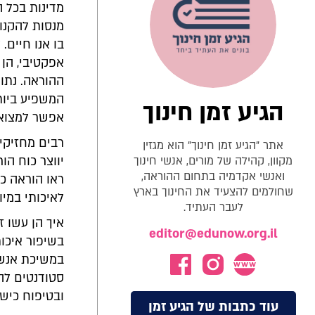
מדינות בכל 
מנסות להקנות
אפקטיבי, הן
ההוראה. נתו
המשפיע ביות
הגיע זמן חינוך
אפשר למצוא
רבים מחזיקים
אתר "הגיע זמן חינוך" הוא מגזין
מקוון, קהילה של מורים, אנשי חינוך
יווצר כוח הו
ואנשי אקדמיה בתחום ההוראה,
ראו הוראה כ
שחולמים להצעיד את החינוך בארץ
לאיכותי במיו
לעבר העתיד.
איך הן עשו 
editor@edunow.org.il
בשיפור איכו
במשיכת אנשים
סטודנטים להו
ובטיפוח כישו
עוד כתבות של הגיע זמן