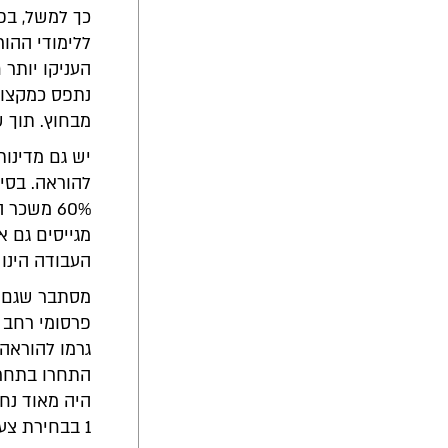
כך למשל, בפי
ללימודי ההו
העניקו יותר 
נתפס כמקצוע
מבחוץ. תוך ש
יש גם מדינות
להוראה. בסינ
מגייסים גם א
העבודה הינו 
מסתבר שגם ש
פרסומי רחב 
גרמו להוראה 
1 בבחירת צעירים במקצועות).