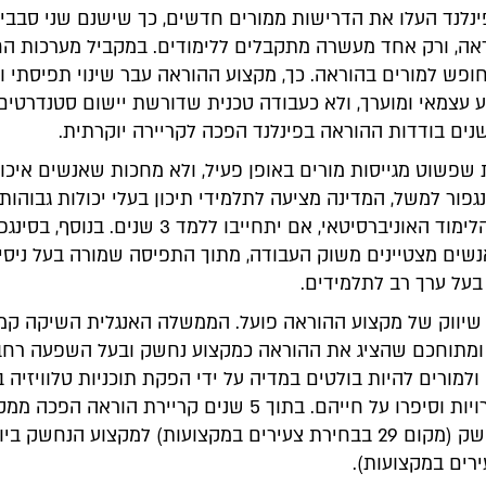
נלנד העלו את הדרישות ממורים חדשים, כך שישנם שני סבבי מ
ראה, ורק אחד מעשרה מתקבלים ללימודים. במקביל מערכות החי
חופש למורים בהוראה. כך, מקצוע ההוראה עבר שינוי תפיסתי וכ
 עצמאי ומוערך, ולא כעבודה טכנית שדורשת יישום סטנדרטים
נים בודדות ההוראה בפינלנד הפכה לקריירה יוקרתית.
 שפשוט מגייסות מורים באופן פעיל, ולא מחכות שאנשים איכות
גפור למשל, המדינה מציעה לתלמידי תיכון בעלי יכולות גבוהות 
60% משכר הלימוד האוניברסיטאי, אם יתחייבו ללמד 3 שנים. בנוסף, בס
נשים מצטיינים משוק העבודה, מתוך התפיסה שמורה בעל ניסיו
בעל ערך רב לתלמידים.
יווק של מקצוע ההוראה פועל. הממשלה האנגלית השיקה קמפ
ומתוחכם שהציג את ההוראה כמקצוע נחשק ובעל השפעה רחב
ולמורים להיות בולטים במדיה על ידי הפקת תוכניות טלוויזיה ב
התחרו בתחרויות וסיפרו על חייהם. בתוך 5 שנים קריירת הוראה
היה מאוד נחשק (מקום 29 בבחירת צעירים במקצועות) למקצוע הנחשק