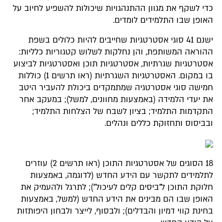
כדי לשקף את מגוון ההתנהגויות שיכולות להשפיע לחיוב על
האופן שבו התלמידים לומדים.
ישנם 41 סוגי אסטרטגיות שחייבים להיות כלולים בשפת
ההוראה המשותפת, והן נחלקות לשלוש קטגוריות כלליות:
אסטרטגיות שגרתיות, אסטרטגיות תוכן ואסטרטגיות לביצוע
בו במקום. האסטרטגיות השגרתיות (ראו תרשים 1) כוללות
חמישה סוגי אסטרטגיה שמתמקדים ביכולת להעביר היטב
את יעדי הלמידה (באמצעות מחוונים, למשל); במעקב אחר
התקדמות התלמיד; בציון לשבח של הצלחות התלמיד;
ובביסוס ותחזוקת כללים ונהלים.
18 הסוגים של אסטרטגיות התוכן (ראו תרשים 2) עוזרים
לתלמידים לתקשר עם הידע החדש (לדוגמה, באמצעות
חלוקת התוכן ל"ביסים קלים לעיכול"); לתרגל ולהעמיק את
האופן שבו הם מבינים את הידע החדש (למשל, באמצעות
בחינת קווי דמיון והבדלים); ולבסוף, לייצר ולבחון היפותזות