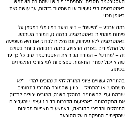
האסטרטגיה חסרים. "מתפתח" פירושו שהמורה משתמש
באסטרטגיה בלי טעויות או השמטות גדולות, אך עושה זאת
באופן מכני.
רמה ארבע – "מיישם" – היא היעד המינימלי המסמן על
פיתוח מומחיות באסטרטגיה. ברמה זו, המורה משתמש
באסטרטגיה ללא טעויות, וגם מצליח לבדוק אם היא משפיעה
על התלמידים בצורה הרצויה. ברמה הגבוהה ביותר בסולם
זה – "מחדש" – המורה מכיר את האסטרטגיה טוב כל כך עד
שהוא יכול לפתח התאמות ספציפיות לפי צורכי התלמידים
בכיתה.
בהתחלה עשויים ציוני המורה להיות נמוכים למדי – "לא
משתמש" או "מתחיל" – כיוון שהמורה מתרכז בתחומים
שבהם עליו להשתפר. במהלך השנה, המורים יכולים לבדוק
את התקדמותם באמצעות הדרכות בדירוג עצמי שמעבירים
המנהלים ומדריכי ההוראה, ובאמצעות תצפיות מקיפות
שמקיימים המפקחים על ההוראה.