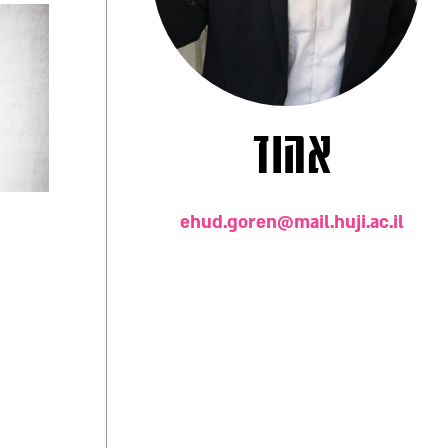
אהוד
ehud.goren@mail.huji.ac.il