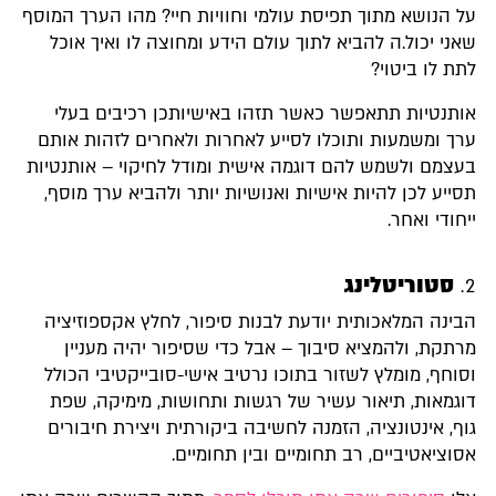
על הנושא מתוך תפיסת עולמי וחוויות חיי? מהו הערך המוסף
שאני יכול.ה להביא לתוך עולם הידע ומחוצה לו ואיך אוכל
לתת לו ביטוי?
אותנטיות תתאפשר כאשר תזהו באישיותכן רכיבים בעלי
ערך ומשמעות ותוכלו לסייע לאחרות ולאחרים לזהות אותם
בעצמם ולשמש להם דוגמה אישית ומודל לחיקוי – אותנטיות
תסייע לכן להיות אישיות ואנושיות יותר ולהביא ערך מוסף,
ייחודי ואחר.
סטוריטלינג
הבינה המלאכותית יודעת לבנות סיפור, לחלץ אקספוזיציה
מרתקת, ולהמציא סיבוך – אבל כדי שסיפור יהיה מעניין
וסוחף, מומלץ לשזור בתוכו נרטיב אישי-סובייקטיבי הכולל
דוגמאות, תיאור עשיר של רגשות ותחושות, מימיקה, שפת
גוף, אינטונציה, הזמנה לחשיבה ביקורתית ויצירת חיבורים
אסוציאטיביים, רב תחומיים ובין תחומיים.