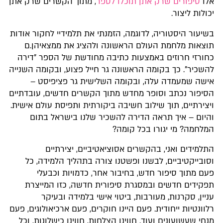
אלו
סיפורים שרק אתן תוכלו לספר
, מתוך הקשרים שרק אתן
יכולות ליצור.
בשיעור היסטוריה, לדוגמה, הזמנתי את תלמידיי לחקור אודות
תוצאות מלחמת העולם הראשונה ולהציג את ממצאיהן.ם
כחורזי חרוזים באמצעות כתיבה מחודשת של הספר "דירה
להשכיר". כך בקומה הראשונה גר חייל פצוע, ובקומה השנייה
אישה שמעמדה עלה, ובקומה השלישית גר פציפיסט –
הסיפור נכתב וסופר מחדש מתוך הקשרים חדשים, עובדתיים
ויצירתיים, תוך שילוב חשיבה ביקורתית ותפיסת עולם אישית.
והיום – איך תראה הדירה להשכיר שלנו בישראל בתום
המלחמה? מי יגורו בכל קומה?
התלמידים ואני, בהקשרים אסוציאטיביים, יצירתיים
וסובייקטיביים, לבשנו ופשטנו צורה בתהליך הלמידה, כל
פעם מתוך סיפור חדש, בחיבור אחר, כדמויות וכבעלי
תפקידים חדשים ובמסגרת סיפורית חדשה, כזו המייצרת
עניין, סקרנות, מעורבות, ביטוי אישי בלמידה ובעיקר
רלוונטיות ייחודית. פעם היינו חוקרים, פעם ארכיאולוגים, פעם
מנחי שעשועונים ועוד. חווינו הצלחות, חווינו כישלונות, וכל