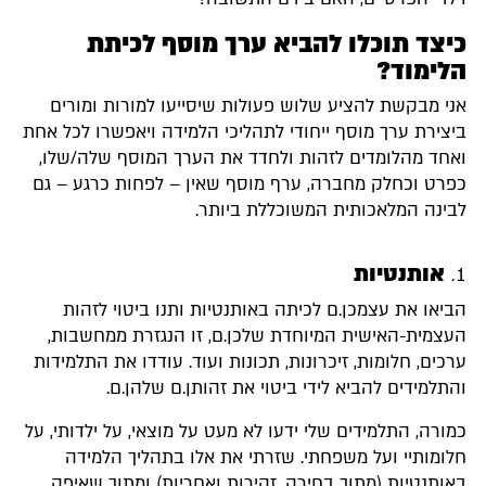
כיצד תוכלו להביא ערך מוסף לכיתת
הלימוד?
אני מבקשת להציע שלוש פעולות שיסייעו למורות ומורים
ביצירת ערך מוסף ייחודי לתהליכי הלמידה ויאפשרו לכל אחת
ואחד מהלומדים לזהות ולחדד את הערך המוסף שלה/שלו,
כפרט וכחלק מחברה, ערף מוסף שאין – לפחות כרגע – גם
לבינה המלאכותית המשוכללת ביותר.
אותנטיות
הביאו את עצמכן.ם לכיתה באותנטיות ותנו ביטוי לזהות
העצמית-האישית המיוחדת שלכן.ם, זו הנגזרת ממחשבות,
ערכים, חלומות, זיכרונות, תכונות ועוד. עודדו את התלמידות
והתלמידים להביא לידי ביטוי את זהותן.ם שלהן.ם.
כמורה, התלמידים שלי ידעו לא מעט על מוצאי, על ילדותי, על
חלומותיי ועל משפחתי. שזרתי את אלו בתהליך הלמידה
באותנטיות (מתוך בחירה, זהירות ואחריות) ומתוך שאיפה