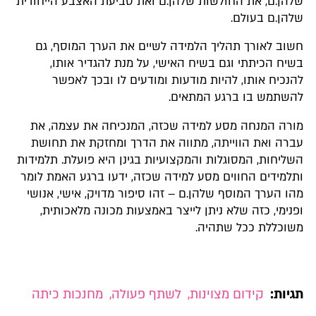
שלהן.ם, את החולשות שלהן.ם ואת טביעת האצבע הייחודית
שלהן.ם בעולם.
חשוב לאורך תהליך הלמידה לשיים את הערך המוסף, גם
בשיח הכיתתי וגם בשיח האישי, על מנת להגדיר אותו,
להנכיח אותו, להיות מודעות ומודעים לו ובכך לאפשר
להשתמש בו ברגע המתאים.
מורה המנחה מסע למידה שכזה, המנכיחה את עצמה, את
עברה ואת הווייתה, מתווה את הדרך ומחזקת את תחושת
השליחות, המסוגלות והמקצועיות בגינן היא פועלת. תלמידות
ותלמידים החווים מסע למידה שכזה, ידעו ברגע האמת לומר
מהו הערך המוסף שלהן.ם – זהו סיפור מדויק, אישי, אנושי
ופנימי, כזה שלא ניתן לייצר באמצעות מכונה מלאכותית,
משוכללת ככל שתהיה.
תגיות:
קידום מצוינות
,
לשתף פעולה
,
מחנכות כיתה