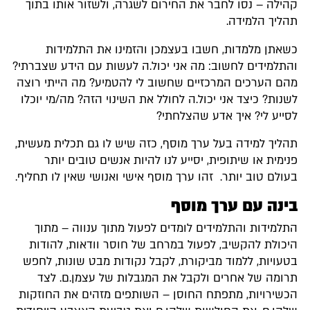
קהילה – נסו לחבר את החירום לשגרה, ולשזור אותו בתוך
תהליך הלמידה.
כשאתן מלמדות, חשבו בעצמכן והזמינו את התלמידות
והתלמידים לחשוב: מה אני יכול.ה לעשות עם הידע שצברתי?
מהם הערכים המרכזיים שחשוב לי להטמיע? מה הייתי רוצה
לשנות? כיצד אני יכול.ה לחולל את השינוי הזה? מה/מי יוכלו
לסייע לי? איך אדע שהצלחתי?
תהליך למידה בעל ערך מוסף, כזה שיש לו גם תכלית מעשית,
פנימית או שיתופית, יסייע לנו להיות אנשים טובים יותר
בעולם טוב יותר. זהו ערך מוסף אישי ואנושי שאין לו תחליף.
בינה עם ערך מוסף
התלמידות והתלמידים לומדים לפעול מתוך ענווה – מתוך
היכולת להקשיב, לפעול במרחב של חוסר וודאות, להודות
בטעויות, ללמוד מביקורת, לקבל נקודות מבט שונות, לחפש
תרומה של אחרים ולקבל את המגבלות של עצמן.ם. לצד
הכשירויות, מתפתח החוסן – השותפים מזהים את החוזקות