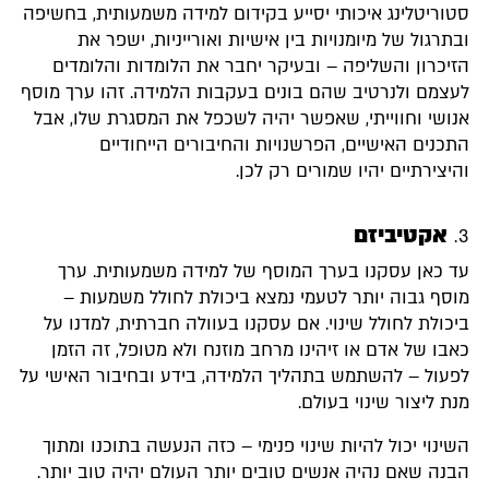
סטוריטלינג איכותי יסייע בקידום למידה משמעותית, בחשיפה
ובתרגול של מיומנויות בין אישיות ואורייניות, ישפר את
הזיכרון והשליפה – ובעיקר יחבר את הלומדות והלומדים
לעצמם ולנרטיב שהם בונים בעקבות הלמידה. זהו ערך מוסף
אנושי וחווייתי, שאפשר יהיה לשכפל את המסגרת שלו, אבל
התכנים האישיים, הפרשנויות והחיבורים הייחודיים
והיצירתיים יהיו שמורים רק לכן.
אקטיביזם
עד כאן עסקנו בערך המוסף של למידה משמעותית. ערך
מוסף גבוה יותר לטעמי נמצא ביכולת לחולל משמעות –
ביכולת לחולל שינוי. אם עסקנו בעוולה חברתית, למדנו על
כאבו של אדם או זיהינו מרחב מוזנח ולא מטופל, זה הזמן
לפעול – להשתמש בתהליך הלמידה, בידע ובחיבור האישי על
מנת ליצור שינוי בעולם.
השינוי יכול להיות שינוי פנימי – כזה הנעשה בתוכנו ומתוך
הבנה שאם נהיה אנשים טובים יותר העולם יהיה טוב יותר.