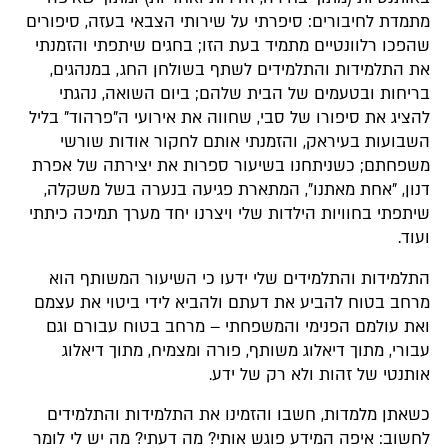
מתמדת לחיבורים: סיפרתי על שירותי הצבאי בעזה, סיפורים
שהפכו רלוונטיים מתמיד בעת הזו; בחגים שיתפתי והזמנתי
את התלמידות והתלמידים לשתף בשולחן החג, במנהגים,
בריחות ובטעמים של הבית שלהם; ביום השואה, נהגתי
להציג את סיפורו של סבי, שחווה את אירועי ה"פרהוד" בליל
השבועות בעיראק, והזמנתי אותם לחקור אודות שורשי
משפחתם; כשניתחנו בשיעור ספרות את יצירתה של אפרת
דנון, "אחת מאתנו", המתארת פגיעה בנערה בשל משקלה,
שיתפתי בחוויות הילדות שלי ויצרנו יחד מערך תמיכה כיתתי
ועוד.
התלמידות והתלמידים שלי ידעו כי השיעור המשותף הוא
מרחב בטוח להביע את דעתם ולהביא לידי ביטוי את עצמם
ואת עולמם הפנימי והמשפחתי – מרחב בטוח עבורם וגם
עבורי, מתוך דיאלוג משותף, פורה ומצמיח, מתוך דיאלוג
אותנטי של זהות ולא רק של ידע.
כשאתן מלמדות, חשבו והזמינו את התלמידות והתלמידים
לחשוב: איפה המידע פוגש אותי? מה דעתי? מה יש לי לומר