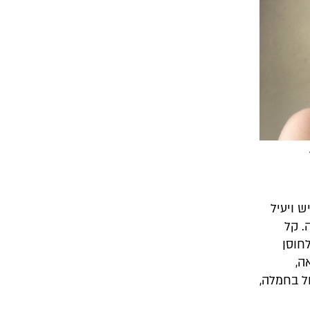
ש ויעיל
. קל
חוסן
ה,
ל בחמלה,