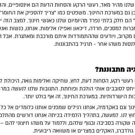
שלנו מהיר מאד, רעשי הרקע והסחות הדעת הם אינסופיים, והד
 גם במערכת החינוך. משפטים כמו "צריך להספיק את החומר" 
הם חלק בלתי נפרד מהיומיום שלנו כאנשי חינוך. למצב הזה י
רות למסכים, חרדה, דיכאון ואפילו אלימות. אנחנו, כנשות ואנש
 מקרוב, ויודעים שההתמודדות איתם מורכבת ומאתגרת. אבל הי
נסות משהו אחר - תרגיל בהתבוננות.
יה מתבוננת?
 רעשי רקע, הסחות דעת, לחץ, שחיקה ואלימות גואה, היכולת 
יחס לסובבים אותי הולכת ופוחתת. התגובות שלנו לנעשה במר
ות הישרדותיות. במערכת החינוך, זה אף בולט יותר.
ך וגם באקדמיה, אנחנו רגילים שמפנים אותנו כלומדים אל כל
ץ לנו. למעשה, בתהליך הלמידה בכיתה אנחנו דורשים מהתלמ
שקורה בסביבה ובגוף שלהם, וללמוד על משהו חיצוני להם – 
ולדברג, האקלים במצרים או משוואה ריבועית.