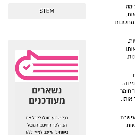
ימה
STEM
ות,
 מחשבות
ת,
ותו
ות,
ידה.
החומר
אותו.
אפשרת
ות,