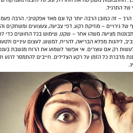
ך. ההתבוננות משקיטה את החרדה, ומכינה להבנה מעמיקה של
 של התרגיל.
הרך – זה כמובן הרבה יותר קל וגם מאד אפקטיבי. הרבה פעמי
 של גירויים – מוזיקת רקע, דפי צביעה, צעצועים ומשחקים ו
תבוננות מציעה משהו אחר – שקט, שימוש בכל החושים כדי לח
ב, ליהנות מפלא הבריאה, להריח, למשש, לעצום עיניים ולטעו
שות רק אם עוצרים. אי אפשר לשמוע את הרוח מנשבת בענפ
ננת מדברת כל הזמן על רקע הצלילים. חייבים להתמסר לרגע ו
.