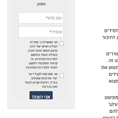
למידים
לחיבור
וררים
ו זה
למשש את
ילים
מצוא
מופשט
עיקר
להם