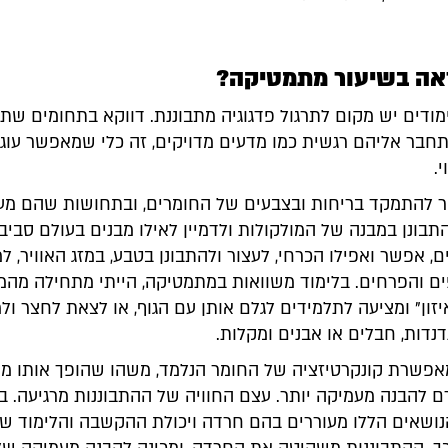
ראה בשיעור מתמטיקה?
מודים יש מקום לתרגול פדגוגיה מתבוננת. דווקא בתחומים שת
בר אליהם רגשית כמו מדעים מדויקים, זה כלי שמאפשר עוגן 
.
 להתמקד בריחות ובצבעים של החומרים, ובתחושות שהם מע
תבונן במבנה של המולקולות ולדמיין לאילו מבנים בעולם סביבנ
, אפשר ואפילו הכרחי, לעצור ולהתבונן בטבע, במזג האוויר, 
ים והפרחים. בלימוד משוואות במתמטיקה, הייתי מתחילה מהמ
יזון" ומציעה לתלמידים לגלם אותן עם הגוף, או לצאת לחצר ול
נדנדות, חבלים או אבנים ומקלות.
אפשרת קונקרטיזציה של החומר הנלמד, משהו שהופך אותו מ
ם להבנה מעמיקה יותר. עצם החוויה של ההתבוננות מרגיעה. ב
ושאים הללו מעוררים בהם חרדה ויכולת ההקשבה והלימוד ש