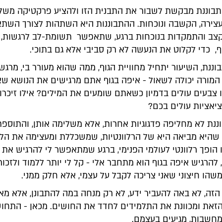
תבוננת מבקשת לשבור את התבנית הזו ולהציע פרקטיקה משל
ירה, הקשבה ונוכחות. ההתבוננות היא השתהות לצורך השתא
צב והתמקדות בנוכחות ברגע, שתאפשר תשומת-לב לרגשות,
, כדי לקלוט את הנעשה לא רק סביבי אלא גם בתוכי.
וננת, השיעור יתחיל מחוויית הגוף, ממה שהוא מעורר בי, מרגשו
המורה יכולה לשאול - איפה בגוף אתם מרגישים את הנושא שא
 צבעים עולים בדמיון כשאתם שומעים את המילים? אילו זיכרונ
ציאציות עולים בכם?
ננת לא מחליפה פדגוגיות אחרות, אלא משלימה אותן, והתוספת
היא מביאה היא של הרלוונטיות, שמשכללת ומעצימה את הלמ
הופך רלוונטי לעולמי הפנימי, ברגע שמתאפשר לי להרגיש את 
להרגיש איפה בגוף הוא מתחבר אלי - קל לי יותר ללמוד ולזכור 
שהו חיצוני שאני צריכה לקבל על עצמי, אלא חלק ממני.
 הזה, לא באה להעביר ידע, לא רק מנחה במה להתבונן, אלא מ
זאת ומכוונת את התלמידים לחדד את החושים. מכאן - התחוש
מחשבות, מגיעים בעצמם.