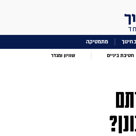
מתמטיקה
חטיבת ביניים
שוויון ומגדר
תם
נן?