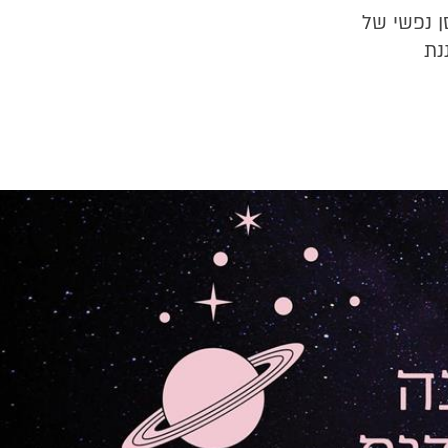
ן נפשי של
נת