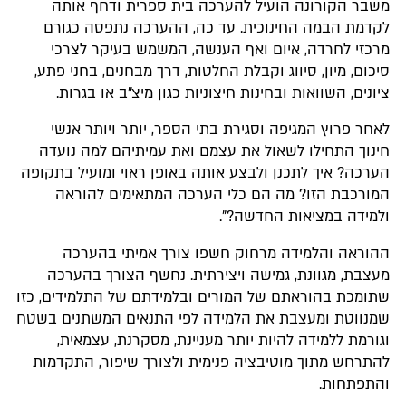
משבר הקורונה הועיל להערכה בית ספרית ודחף אותה
לקדמת הבמה החינוכית. עד כה, ההערכה נתפסה כגורם
מרכזי לחרדה, איום ואף הענשה, המשמש בעיקר לצרכי
סיכום, מיון, סיווג וקבלת החלטות, דרך מבחנים, בחני פתע,
ציונים, השוואות ובחינות חיצוניות כגון מיצ"ב או בגרות.
לאחר פרוץ המגיפה וסגירת בתי הספר, יותר ויותר אנשי
חינוך התחילו לשאול את עצמם ואת עמיתיהם למה נועדה
הערכה? איך לתכנן ולבצע אותה באופן ראוי ומועיל בתקופה
המורכבת הזו? מה הם כלי הערכה המתאימים להוראה
ולמידה במציאות החדשה?".
ההוראה והלמידה מרחוק חשפו צורך אמיתי בהערכה
מעצבת, מגוונת, גמישה ויצירתית. נחשף הצורך בהערכה
שתומכת בהוראתם של המורים ובלמידתם של התלמידים, כזו
שמנווטת ומעצבת את הלמידה לפי התנאים המשתנים בשטח
וגורמת ללמידה להיות יותר מעניינת, מסקרנת, עצמאית,
להתרחש מתוך מוטיבציה פנימית ולצורך שיפור, התקדמות
והתפתחות.