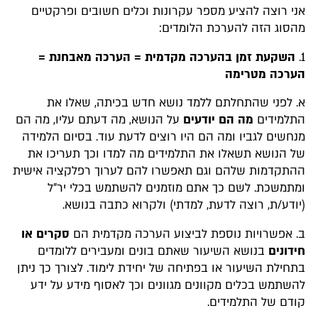
אני רוצה להציע מספר עקרונות וכלים חשובים ופרקטיים
מהסוג הזה להערכת הלומדים:
1.
השקעת זמן בהערכה מקדמית = הערכה מאבחנת =
הערכה מטרימה
א. לפני שהתחלתם ללמד נושא חדש בכיתה, שאלו את
התלמידים
מה הם יודעים
על הנושא, מה דעתם עליו, מה הם
מנחשים לגביו ומה הם היו רוצים לדעת עוד. בסיום הלמידה
של הנושא תשאלו את התלמידים מה למדו וכך תעריכו את
ההתקדמות שלהם וגם תאפשרו להם לערוך רפלקציה אישית
ומתמשכת. לשם כך אתם מוזמנים להשתמש בכלי יר"ל
(יודע/ת, רוצה לדעת, למדתי) ולקרוא כתבה בנושא.
ב. אפשרויות נוספת לביצוע הערכה מקדמית הם
סקרים או
חידונים
בנושא השיעור שאתם בונים ומעבירים ללומדים
בתחילת השיעור או בפתיחה של יחידת לימוד. לצורך כך ניתן
להשתמש בכלים מקוונים מגוונים וכך לאסוף מידע על ידע
קודם של התלמידים.