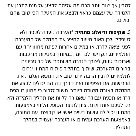
להבין אף טוב יותר מכם מה עליהם לבצע על מנת לתכנן את
הלמידה של עצמם כראוי ולבצע את המטלה הכי טוב שהם
יכולים.
3.
שקיפות ודיאלוג מתמיד:
"הערכה נועדה לשפר ולא
לשפד!" ולכן מאוד חשוב להציג את המהלך של ההערכה
לפני יציאה לדרך, או במילים אחרות לפתח מחוון יחד עם
התלמידים. תקדישו לכך זמן, במיוחד במטלות מורכבות
וארוכות טווח, לצורך הגדרה משותפת של קריטריונים
ברורים להערכה. שיתוף בתהליך פיתוח המחוון יגרום
לתלמידים להבין הרבה יותר טוב את הנושא הנלמד, את
הדרישות, את הציפיות ואת הדרך בה הם יכולים לבצע את
המטלה בצורה הטובה ביותר. חשוב לזכור כי מחוון זו מפת
דרך או תכנית עבודה שאמורה ללוות את תהליך הלמידה ולא
רק לסכם אותו ולתת ציון לתוצר הסופי. הליווי באמצעות
המחוון יכול להיעשות בשיח אישי או קבוצתי עם המורה,
באמצעות הערכת עמיתים או הערכה עצמית במהלך
התהליך.