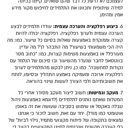
לעצמכם לא לדעת כל דבר שהם שואלים. קיימו בכיתה
למידה שיתופית ותכוונו את התלמידים לחיפוש מקור מידע
אמין ומהימן.
6.
ביצוע רפלקציה והערכה עצמית:
עודדו תלמידים לבצע
הערכה עצמית ולערוך רפלקציה. רפלקציה יכולה להיות
קצרה וממוקדת באמצעות שאלות בסיום כל שיעור, כמו: מה
היה הכי משמעותי בשיעור? מה התבהר לך? מה עדיין
מעורפל? או באמצעות משימות קצרות, כמו: "כתוב מסר
בווטסאפ לחבר שנעדר מהשיעור ובו סיכום של הנלמד עם
נקודות למחשבה". כמו כן, ניתן לבקש מהתלמידים לערוך
רפלקציה ארוכה ומעמיקה באמצע התהליך ובסיומו, לנתח
את תשובותיהם ולפי הצורך לעשות שינוי בהוראה.
7.
מעקב וגמישות:
חשוב ליצור מעקב מסודר אחרי כל
המטלות שאתם נותנים לתלמידים (לדוגמא באמצעות ניהול
טבלה באקסל או שימוש בסביבה שעושה את זה באופן
אוטומטי כמו מודל). יחד עם זאת, חשוב לזכור כי אנחנו
נמצאים בתקופה של פיתוח מקצועי מתמיד, גילוי ו"ביות" של
כלי הערכה מקוונים שנכנסים לחיינו המקצועיים בקצב די