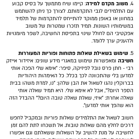
4.
משוב מקדם למידה
: קיימו שיח מתמשך על בסיס קבוע
עם התלמידים לגבי התקדמותם. לצורך כך ניתן להשתמש
במחוון או באופן ממוקד להתייחס להתקדמות של תלמיד
במשימותיו השונות. תמיד תזכרו שמטרות של משוב
אפקטיבי הם לחולל שינוי בתפיסת החשיבה, לשפר מיומנויות
ולהעניק ערך ללומד.
5.
שימוש בשאילת שאלות פתוחות ופוריות המעוררות
חשיבה
ומאפשרות שימוש במאגרי מידע שונים: איזידור אייזק
רבי - חתן פרס נובל לפיזיקה, סיפר: "אימא שלי הפכה אותי
למדען בלי שהתכוונה לכך בכלל. כל האימהות היהודיות
בברוקלין נהגו לשאול את הבן שלהן: "נו, למדת משהו בבית
הספר היום?", אבל לא אימא שלי. היא תמיד שאלה אותי
שאלה אחרת: "איזי, שאלת שאלה טובה היום?" ההבדל הזה
הוא שהפך אותי למדען".
חשוב לשאול את התלמידים שאלות פוריות ובמקביל לחפש
דרכים לחלץ מהם שאלות טובות. אל תשכחו לתת להם זמן
לחשיבה על מנת להשיב על השאלות ששאלתם וגם אפשרו