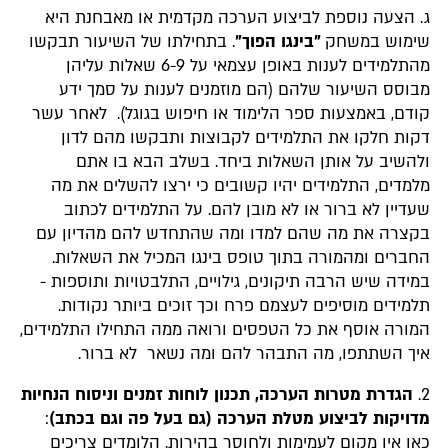
ג. הצעה נוספת לביצוע הערכה מקדמית או מאבחנת היא
שימוש במשחק
"בינגו הפוך"
. בתחילתו של השיעור תבקשו
מהתלמידים לענות באופן עצמאי על 6-9 שאלות עליהן
מבוסס השיעור שלהם (הם מוזמנים לענות על סמך ידע
קודם, באמצעות ספר הלימוד או חיפוש בגוגל). לאחר עשר
דקות חלקו את התלמידים לקבוצות ותבקשו מהם לדון
ולהשיב על אותן השאלות ביחד. בשלב הבא בו אתם
מלמדים, התלמידים יהיו קשובים כי ירצו להשלים את מה
שעדיין לא ברור או לא מובן להם. על התלמידים לכתוב
בקצרה את מה שהם למדו ומה שהתחדש להם מהדיון עם
החברים ומהמורה בתוך טופס בינגו המכיל את השאלות.
במידה שיש הרבה תיקונים, גילויים, התלבטויות ותוספות -
תלמידים מוסיפים לעצמם פרח וכך זוכים ביותר נקודות.
המורה אוסף את כל הטפסים ורואה ממה התחילו התלמידים,
איך השתתפו, מה התבהר להם ומה נשאר לא ברור.
2.
הגדרת מטרות הערכה, תכנון לוחות זמנים וניסוח הנחיות
מדויקות לביצוע מטלת הערכה (גם בעל פה וגם בכתב)
:
כאן אין מקום לעמימות ולחוסר בהירות. הלומדים צריכים