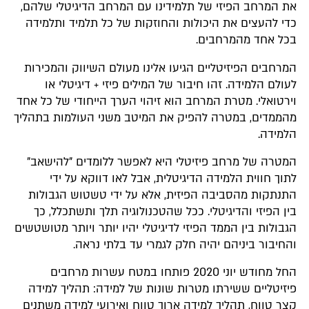
את המרחב הפיזי של תלמידינו עם המרחב הדיגיטלי שלהם,
כדי להעצים את היכולות והחוזקות של כל תלמיד ותלמידה
בכל אחד מהמרחבים.
המרחבים הפיזיטליים הגיעו אלינו מעולם השיווק והמכירות
לעולם הלמידה. זהו חיבור של המילים פיזי + דיגיטלי או
וירטואלי. מטרת המרחב הוא זיהוי הערך הייחודי של כל אחד
מהממדים, במטרה להפיק את המיטב משני העולמות בתהליך
הלמידה.
המטרה של מרחב פיזיטלי היא לאפשר ללומדים "להישאב"
לתוך חווית הלמידה הדיגיטלית, אבל לאו דווקא על ידי
התנתקות מהסביבה הפיזית, אלא על ידי טשטוש הגבולות
בין הפיזי והדיגיטלי. ככל שהטכנולוגיה תלך ותשתכלל, כך
הגבולות בין הממד הפיזי לדיגיטלי יהיו יותר ויותר מטושטשים
והחיבור ביניהם יהיה חלק לגמרי עד בלתי נראה.
החל מחודש יוני 2020 פותחו במטח עשרות מרחבים
פיזיטליים ששירתו מטרות שונות של למידה: תהליך למידה
קצר טווח, תהליך למידה ארוך טווח ואירועי למידה משתנים