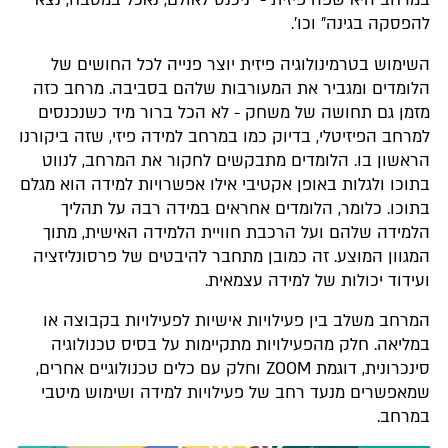
במרחב היא שפה פיזית - "ניכנס לאולם, נאכל במטבח, נצא
להפסקה בגינה" וכו'.
השימוש בטרמינולוגיה פיזית יוצר פנייה לכל החושים של
הלומדים ומגביר את המעורבות שלהם בסביבה. מרחב כזה
מזמן גם תחושה של משחק - לא הכל ברור מיד כשנכנסים
למרחב הפיזיטלי, בדיוק כמו במרחב למידה פיזי, שזה ביקורנו
הראשון בו. הלומדים מתבקשים לחקור את המרחב, לנווט
בתוכו ולגלות באופן אקטיבי אילו אפשרויות למידה הוא מגלם
בתוכו. כלומר, הלומדים אחראים במידה רבה על תהליך
הלמידה שלהם ועל הרכבת חוויית הלמידה האישית, מתוך
המגוון המוצע. זה כמובן מתחבר להיבטים של פרסונליזציה
ועידוד יכולות של למידה עצמאית.
המרחב משלב בין פעילויות אישיות לפעילויות בקבוצה או
במליאה. חלק מהפעילויות מתקיימות על בסיס טכנולוגיה
סינכרונית, דוגמת ZOOM וחלק עם כלים טכנולוגיים אחרים,
שמאפשרים מנעד רחב של פעילויות למידה ושימוש מיטבי
במרחב.