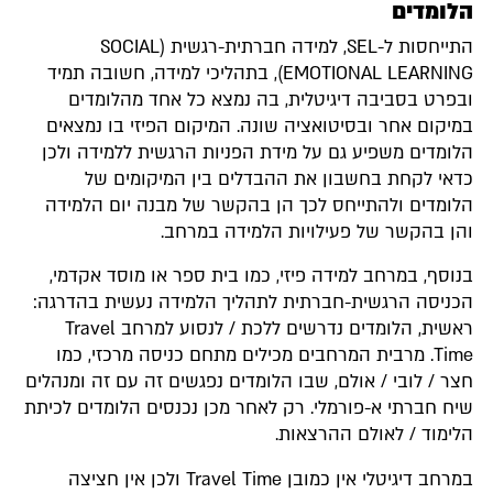
הלומדים
התייחסות ל-SEL, למידה חברתית-רגשית (SOCIAL
EMOTIONAL LEARNING), בתהליכי למידה, חשובה תמיד
ובפרט בסביבה דיגיטלית, בה נמצא כל אחד מהלומדים
במיקום אחר ובסיטואציה שונה. המיקום הפיזי בו נמצאים
הלומדים משפיע גם על מידת הפניות הרגשית ללמידה ולכן
כדאי לקחת בחשבון את ההבדלים בין המיקומים של
הלומדים ולהתייחס לכך הן בהקשר של מבנה יום הלמידה
והן בהקשר של פעילויות הלמידה במרחב.
בנוסף, במרחב למידה פיזי, כמו בית ספר או מוסד אקדמי,
הכניסה הרגשית-חברתית לתהליך הלמידה נעשית בהדרגה:
ראשית, הלומדים נדרשים ללכת / לנסוע למרחב Travel
Time. מרבית המרחבים מכילים מתחם כניסה מרכזי, כמו
חצר / לובי / אולם, שבו הלומדים נפגשים זה עם זה ומנהלים
שיח חברתי א-פורמלי. רק לאחר מכן נכנסים הלומדים לכיתת
הלימוד / לאולם ההרצאות.
במרחב דיגיטלי אין כמובן Travel Time ולכן אין חציצה