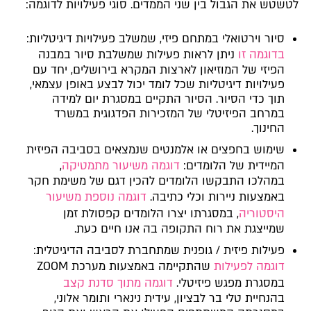
לטשטש את הגבול בין שני הממדים. סוגי פעילויות לדוגמה:
סיור וירטואלי במתחם פיזי, שמשלב פעילויות דיגיטליות:
בדוגמה זו
ניתן לראות פעילות שמשלבת סיור במבנה
הפיזי של המוזיאון לארצות המקרא בירושלים, יחד עם
פעילויות דיגיטליות שכל לומד יכול לבצע באופן עצמאי,
תוך כדי הסיור. הסיור התקיים במסגרת יום למידה
במרחב הפיזיטלי של המזכירות הפדגוגית במשרד
החינוך.
שימוש בחפצים או אלמנטים שנמצאים בסביבה הפיזית
המיידית של הלומדים:
דוגמה משיעור מתמטיקה
,
במהלכו התבקשו הלומדים להכין דגם של משימת חקר
באמצעות ניירות וכלי כתיבה.
דוגמה נוספת משיעור
היסטוריה
, במסגרתו יצרו הלומדים קפסולת זמן
שמייצגת את רוח התקופה בה אנו חיים כעת.
פעילות פיזית / גופנית שמתחברת לסביבה הדיגיטלית:
דוגמה לפעילות
שהתקיימה באמצעות מערכת ZOOM
במסגרת מפגש פיזיטלי.
דוגמה מתוך סדנת קצב
בהנחיית טלי בר לבציון, עידית נינארי ותומר אלוני,