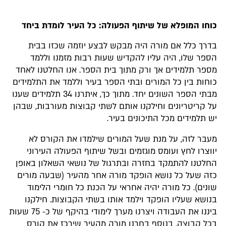
כוחו המופלא של שיתוף הפעולה: כל העיר לומדת ביחד
בדרך כלל אם מורה היה מבקש לבצע יוזמה שכזו בבית
הספר שלו, היה עליו להקדיש שעות רבות מזמנו וללמד
מספר תלמידים אך ורק מתוך בית הספר. אנו החלטנו לאחד
כוחות בין כל המורים ובתי הספר בעיר וללמד את התלמידים
מבתי הספר השונים יחד. מתוך כך, איתרנו 34 תלמידים שענו
על קריטריונים וחילקנו אותם לשתי קבוצות מעורבות, שבהן
יש תלמידים מכל התיכונים בעיר.
מעבר לזה, על מנת שעל המורים שילמדו את הקורס לא
יווצרו לחץ ועומס מוגזמים ובשל שיתוף הפעולה העירוני
החלטנו להתמקד בחזרה ובתרגול של נושאי השאלון באופן
כזה שעל כל נושא הופקד מורה אחר מהעיר (שבעה מורים
שונים). כל מורה יהיה אחראי על הכנת כל חומרי הלימוד
בנושא שעליו הופקד וילמד אותו בשתי הקבוצות. חילקנו
ביננו את העבודה ויצרנו מערך לימודי בהיקף של כ- 75 שעות
בכל קבוצה. בנוסף בחרנו מורה מהעיר שירכז את קורס