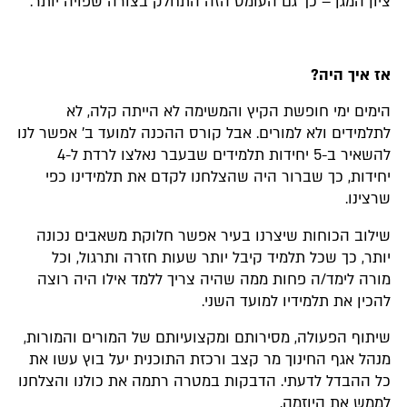
ציון המגן – כך גם העומס הזה התחלק בצורה שפויה יותר.
אז איך היה?
הימים ימי חופשת הקיץ והמשימה לא הייתה קלה, לא
לתלמידים ולא למורים. אבל קורס ההכנה למועד ב' אפשר לנו
להשאיר ב-5 יחידות תלמידים שבעבר נאלצו לרדת ל-4
יחידות, כך שברור היה שהצלחנו לקדם את תלמידינו כפי
שרצינו.
שילוב הכוחות שיצרנו בעיר אפשר חלוקת משאבים נכונה
יותר, כך שכל תלמיד קיבל יותר שעות חזרה ותרגול, וכל
מורה לימד/ה פחות ממה שהיה צריך ללמד אילו היה רוצה
להכין את תלמידיו למועד השני.
שיתוף הפעולה, מסירותם ומקצועיותם של המורים והמורות,
מנהל אגף החינוך מר קצב ורכזת התוכנית יעל בוץ עשו את
כל ההבדל לדעתי. הדבקות במטרה רתמה את כולנו והצלחנו
לממש את היוזמה.