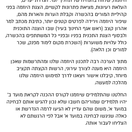
היוזמה, שלווה בהנחיה של תהליך יזמי: הגדרת יעדים,
העלאת רעיונות, מציאת פתרונות לקשיים, הצגת היוזמה בפני
קהיליית המורים בהכשרה וקבלת הערות והארות מהם,
שיפור היוזמה וירידה לפרטים קטנים יותר, כתיבת מכתב למר
אהרון קצב (ראש אגף החינוך בעיר) שבו הוצגה התוכנית
ולבסוף הצגת התכנית בפניו ובפניי כל המשתתפים בהכשרה,
כולל עלויות משוערות (השכרת מקום לימוד מפנק, שכר
למורים וכן הלאה).
מתוך הערכה רבה לתכנון היוזמה שלנו ומהתרשמות שאכן
היוזמה היא מענה לצורך עירוני, הרשות הקצתה תקציב
מיוחד, קיבלנו אישור ויצאנו לדרך למימוש היוזמה שלנו
מהלכה למעשה.
החלטנו שהתלמידים שיוזמנו לקורס ההכנה לקראת מועד ב'
יהיו תלמידים שמוריהם חשבו שלא נכון להגיש אותם לבחינה
במועד א', משום שהם עדיין לא הגיעו לרמה הנדרשת או
כאלה שניגשו לבחינה במועד א' אבל לפי הרגשתם לא
הצליחו לעבור אותה.