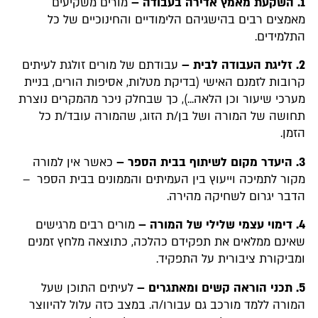
1. השקעת מאמץ אדירה בעבודה –
מורים משקיעים
מאמצים רבים בהישגיהם הלימודיים והחינוכיים של כל
התלמידים.
2. זליגת העבודה לבית –
עבודתם של מורים זולגת לעיתים
קרובות לזמנם האישי (בדיקת מטלות, אסיפות הורים, בניית
מערכי שיעור וכן הלאה...), כך שבחלק ניכר מהמקרים נוצרת
תחושה של המורה ושל בן/ת הזוג, שהמורה עובד/ת כל
הזמן.
3. היעדר מקום לשיתוף בבית הספר –
כאשר אין למורה
מקור לתמיכה וייעוץ בין העמיתים והממונים בבית הספר –
הדבר יגרום לשחיקה מהירה.
4. דימוי עצמי שלילי של המורה –
מורים רבים מרגישים
שאינם ממלאים את תפקידם כהלכה, כתוצאה מלחץ זמנים
ומביקורת ציבורית על התפקיד.
5. תכני הוראה קשים ומאתגרים –
לעיתים התוכן שעל
המורה ללמד מורכב גם עבורו/ה. במצב כזה עלול להיווצר