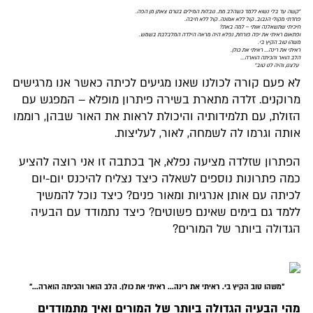
"קשה עד בלי נשוא ללמד כשהלב מת. נובלות המילים בטרם צאתן מן הפה.
פחדתי מקולי הנבוב. קול ללא אמונה. קול ללא חיבה.
חיכיתי שתשאלנה אותי – למה באת?
ופתאום ראיתי את יפה פורחת, נפלא היה מראה הילדה המלבלבת בשמש.
משהו טוב הקיץ בי.
ראיתי את רינה... ראיתי את כולן.
הלב הואר והכיתה הוארה...
עלצנו, והיה לנו טוב"
לא פעם קורה לכולנו שאנו מגיעים לכיתה כאשר אנו מרגישים
מרוקנים. זלדה מתארת בשירה פיתרון מופלא – המפגש עם
הזולת, עם תלמידותיה והיכולת לראות את האור שבהן, רוממו
אותה וגרמו לה לשמחה, לאור, לעליצות.
הפתרון שזלדה מציעה נפלא, אך בכתבה זו אני רוצה להציע
כמה פתרונות נוספים לשאלה כיצד נצליח להיכנס יום-יום
לכיתה עם אותן אנרגיות ומאור פנים? כיצד נוכל להמשיך
ללמד גם בימים שאינם פשוטים? כיצד נתמודד עם הבעיה
הגדולה ביותר של המורים?
"משהו טוב הקיץ בי. ראיתי את רינה... ראיתי את כולן. הלב הואר והכיתה הוארה..."
מהי הבעיה הגדולה ביותר של המורים ואיך מתמודדים