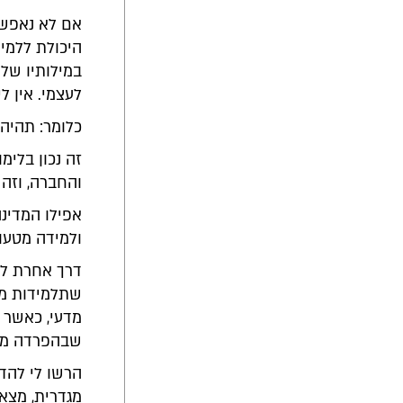
אם לא נאפשר
היכולת ללמיד
במילותיו של 
לעצמי. אין לי
כלומר: תהיה 
זה נכון בלימ
והחברה, וזה 
אפילו המדינה
ולמידה מטעוי
דרך אחרת לה
שתלמידות מש
מדעי, כאשר 
שבהפרדה מג
הרשו לי להד
מגדרית, מצאו