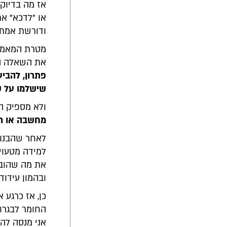
אז מה בדיוק 
או "לדכא" את
ודורשת אמת 
מטרת המאמר 
את השאלה ה
פתרון, להבי
שישלמו על 
ולא מספיק הח
מחשבה או רע
לאחר שהבנו 
למידה מטעויו
את מה שהוביל
ובהמון עידו
כן, אז כרגע 
החומר לבגרות
אני מנסה להצי