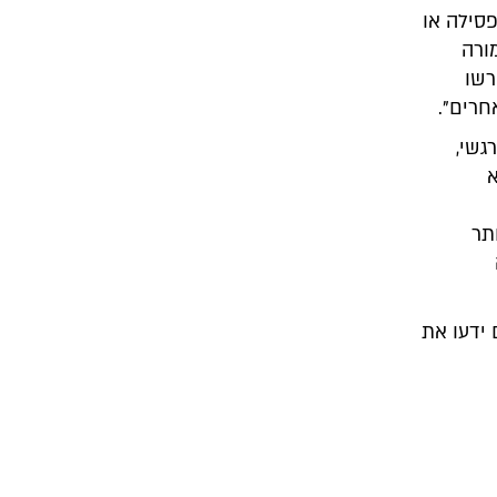
פסילה או
ורה
רשו
חרים".
גשי,
א
תר
 ידעו את