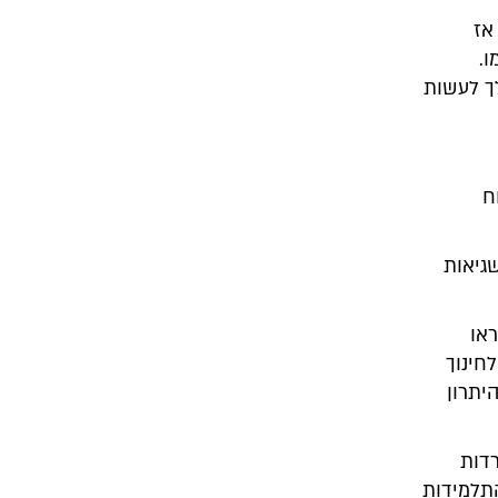
אז
ו.
לך לעשות
ח
גיאות
או
חינוך
היתרון
דות
התלמידות