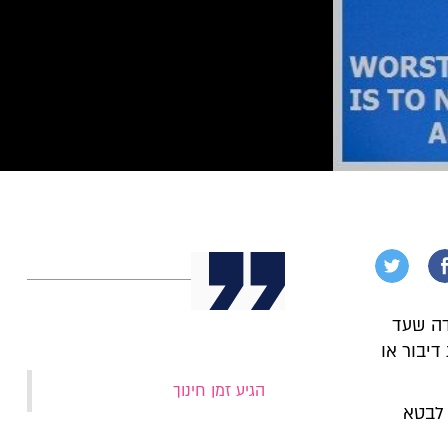
ובדה שעד
דיבור או
‏הגיע זמן חינוך‏
לבטא