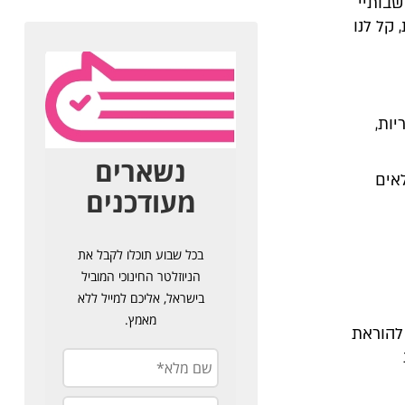
שבותיי
קל לנו
יות,
לאים
 להוראת