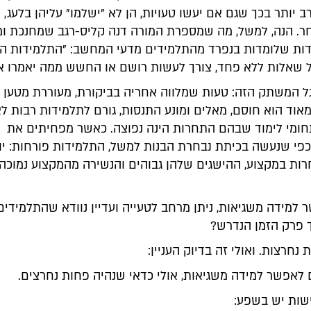
ב יותר בכך שגם אם יעשו טעויות, הן לא "ישלמו" עליהן בלעג, 
ר. הנה, למשל, מה שמספרת המורה דנה קליס-רגב שמחנכת ומ
ות שלומדות בנפרד מהתלמידים מדעי המחשב: "התלמידות ה
 שאלות ללא פחד, צורך לעשות רושם או החשש ממה יאמרו א
 המשתק הזה: טעות שמלווה אחריה בביקורת, מעוררת מטען ר
וד הוא חוסם, מאלים ומונע התנסות, גורם לתלמידות רבות ל
מי לימוד שבהם התחרות הינה נפוצה. כאשר מפחיתים את
כפי שנעשה בכיתת נבחרת הבנות למשל, התלמידות פורחות: יו
רות במקצוע, ההישגים שלהן גבוהים והנשירה מהמקצוע נמוכה
 למידה משגיאות, ניתן מרחב לטעייה ועדיין נוודא שהתלמידים
ך פרק הזמן הנדרש?
 נחרצות. ואולי זה בדיוק העניין:
 לאפשר למידה משגיאות, אולי כדאי שנהיה פחות נחרצים.
ישות יש בשפע: