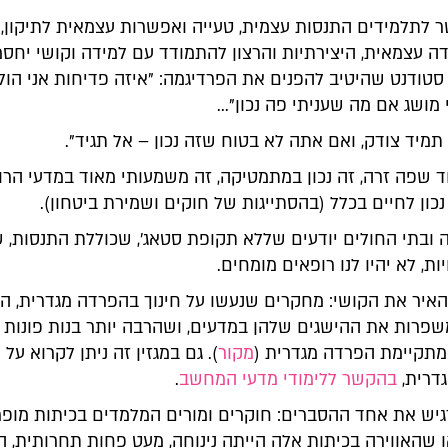
 לתלמידים התנסות עצמית, טעייה ואפשרות עצמאית לתיקון, 
ה עצמאית, היצירתיות והרצון להתמודד עם למידה וקושי יחסמ
סטודנט שהיטיב להפנים את הפרדיגמה: "איזה פדיחות אני הו
 מושג אם מה שעניתי פה נכון"...
תמיד צודק, ואם אתה לא בטוח שזה נכון – אל תגיד".
וד שפה זרה, זה נכון במתמטיקה, זה משמעותי מאוד במדעי הרו
נכון לחיים בכלל (בהסתייגות של חוקים ושמירת ביטחון).
 ובתי החולים יודעים שללא תקופת סטאג', שכוללת התנסות, ש
ות, לא יהיו לנו רופאים מומחים.
איר את הקושי: מחקרים שנעשו על חינוך בהפרדה מגדרית, הר
פרות את ההישגים שלהן במדעים, ושהרבה יותר בנות פונות ל
מתקיימת הפרדה מגדרית (
מקור
). גם במגזין זה ניתן לקרוא על 
דרית,
בהקשר ללימודי מדעי המחשב
.
גיש את אחד ההסברים: חוקרים ומורים המלמדים בכיתות מופר
 שהאווירה בכיתות אלה הייתה נינוחה, מעט פחות תחרותית, 