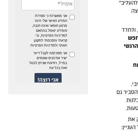
להעליב"
צה
 ולחדד
חפש
הרגשי
ח
י.
הסביר גם
לנות
עות.
ק את
עניין: