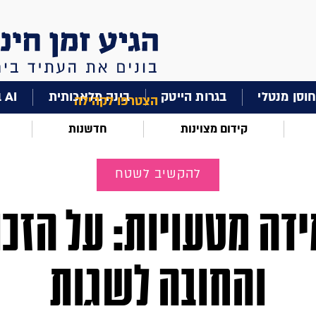
וסן מנטלי
בגרות הייטק
בינה מלאכותית
AI בחינוך
הצטרפו לקהילה
קידום מצוינות
חדשנות
להקשיב לשטח
ידה מטעויות: על הזכו
והחובה לשגות