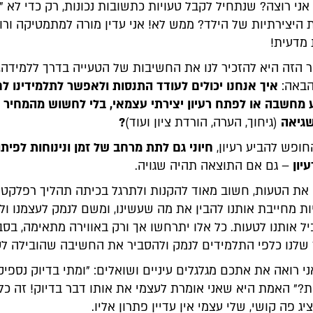
אני רוצה? שנתחיל לקבל טעויות כתשובות נכונות, רק כדי לא "
 היצירתיות של הילד? ממש לא! אני עדין מורה למתמטיקה ורו
מדעית!
הזה היא להזכיר לנו את החשיבות של הטעייה בדרך ללמידה,
באה:
איך אנחנו יכולים לעודד התנסות ולאפשר לתלמידינו ל
ע מחשבה או לפתח רעיון יצירתי עצמאי, בלי לחשוש מהמחיר 
שגיאה
(גיחוך, הערה, הורדת ציון ועוד)
?
ופש להביע רעיון,
חיוני גם לתת מרחב של זמן ונינוחות לפיתו
יון
– גם אם התוצאה תהיה שגויה.
את הטעות, חשוב מאוד להקנות ולתרגל בכיתה תהליך רפלקטיב
ת מחייבת אותנו להבין את מה שעשינו, ומשם לנמק לעצמנו ול
 אותנו לטעות. כל אלו יתרחשו אך ורק באווירה מתאימה, בסב
ד שלנו כלפי התלמידים לנמק ולהסביר את החשיבה שהובילה לט
אני רואה את אתכם מגלגלים עיניים ושואלים: "ומתי בדיוק נספי
?" האמת היא שאני אומרת לעצמי את אותו דבר בדיוק! זה כל ה
ג פה קושי, שלי עצמי אין עדיין פתרון אליו.