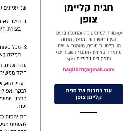
חגית קליימן
שני עניינים ע
צופן
הילד לא ח
בצורת חיו
<p>מורה למתמטיקה ומחנכת בתיכון
בגין בראש העין, מרצה, מנחה
השתלמויות מורים, מאמנת אישית,
מכל טעות 
מתמחה באימון לאתגרי קשב וריכוז
המילה באו
ותפקודים ניהוליים.</p>
עם השנים, הפ
hagitkl11@gmail.com
הילד ממשיך ל
העניין הוא,
עוד כתבות של חגית
לבקר ואפילו 
קליימן צופן
פתרון שמועלה
ועוד.
התייחסות כזו
להעמיס מטען