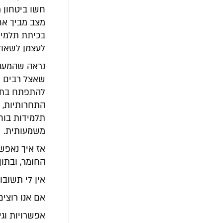
חשו ביטחון ר
מצב מביך אח
בכיתת תלמיד
לעצמן לשאול
נראה שהמעגל
שאצל רבים מא
להתפתח בתחו
התחרותיות, 
תלמידות בוח
משמעותית.
אז איך נאפשר
החומר, ובתו
אין לי תשובות
אם אנו רוצים
אפשרויות וג