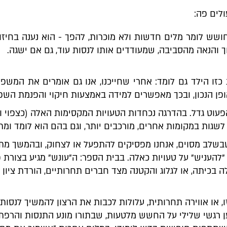
ולים פה:
ושש לומר מלים חדשות ולא מוכרות, להפך - הוא נענה בחיזוק
ך והנאה מהסביבה, שמעודדים אותו לנסות עוד, גם אם ישגה.
כזו הילד גם לומד: אחרי שחייכנו, אנו גם אומרים את המשפט
פן הנכון, ובכך מאפשרים למידה באמצעות חיקוי והפנמת השפ
עוט גדל. בהדרגה נכחדות הטעויות המקסימות האלה (כצפוי וכר
שגות במקומות אחרים, מורכבים יותר, וגם בהם הוא לומד ומת
 שבשלב מסוים, אנחנו מפסיקים להתפעל או לצחוק, ובהמשך מת
"להעניש" על טעויות כאלה. בבית הספר: ה"עונש" מגיע בצורת 
 בכיתה, או לגלוג והקטנה מצד חברים תחרותיים, הורדת ציון 
, או אווירה תחרותית, עלולות לכבות את הרצון להמשיך לנסות,
 רגשי שלילי על החשש מלטעות, שבתורו מונע התנסות והרפת