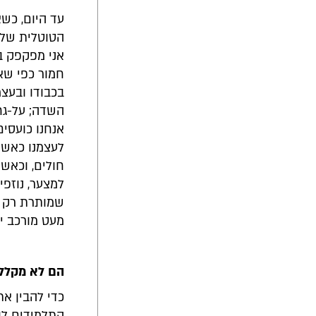
עד היום, כשא
הטוטלית של 
אני מפקפק ב
חמור כפי שא
בכבודו ובעצמ
השדה; על-גחו
אנחנו כועסים
לעצמנו כאשר 
חולים, וכאשר
למצער, נוזפי
שמותרת רק ב
מעט מורכב יו
הם לא מקללי
כדי להבין א
התלמידים לב