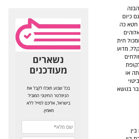
הבנה
ם כיום
 חטא כה
לוהים
מכול חית
לל, מדוע
ולחים
לקופת
תה או
יטוי
בר בנושא
בין
 בין