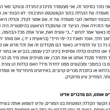
ני נזכר בסיפור זה, אני מצטמרר מזיכרון החרדה ובעיקר מאי ה
מעמדה של הקללה בתוך הקונטקסט התרבותי. לא הבנתי אז, וג
הבנתי המלאה לגבי מעמדה של זו. אם אסור לקלל, וקללה היא
מי הזהירה אותי, הכיצד זה שהמקלל הראשון בהיסטוריה היה א
ו כאשר אמר לנחש "...כי עשית זאת, ארור אתה מכל-הבהמה, ו
נך תלך, ועפר תאכל כל-ימי חייך" (בראשית ג יד.). אם מותר לק
 כל כך על תלמידינו, כאשר הם מקללים זה את זה? מדוע אנו ס
אנו פולטים קללה עסיסית בינינו לבין עצמנו, בכביש או בתור 
 תלמיד מקלל אותנו או את חברו, אנו מעיפים אותו מיד מן הכי
ם בו בפומבי ומבקשים ממנו לחדול מיד? האם קללות הן צורת ב
לחש או בחברת מכרים קרובים, באירועים מיוחדים? או שמדו
תר, המחייב עיון מדוקדק.
ם אותנו, הם מדברים אלינו
ת הקשר הקללה המוטחת בנו המורים, עלינו לשמוע אותה בשיח 
ין עצמם. בשיח זה ניתן להבחין עד כמה היא משמשת לתקשורת