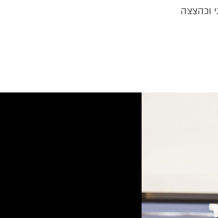
י וכהצצה