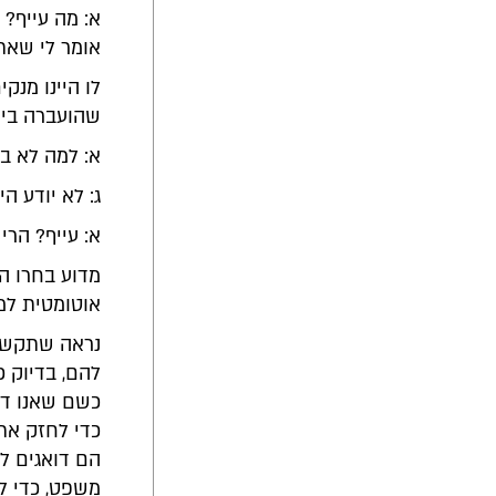
א: מה עייף? 
אומר לי שאת
לו היינו מנק
שהועברה בין
א: למה לא ב
ג: לא יודע היי
א: עייף? הרי
מדוע בחרו ה
אוטומטית למ
נראה שתקשו
להם, בדיוק כ
כשם שאנו דוא
כדי לחזק את
הם דואגים ל
משפט, כדי ל