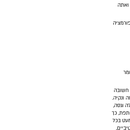
 ואתה
פורמציה
מר
חשובה
 ונקיה.
 וגסה,
תפת, כך
עט בכל
ביים,