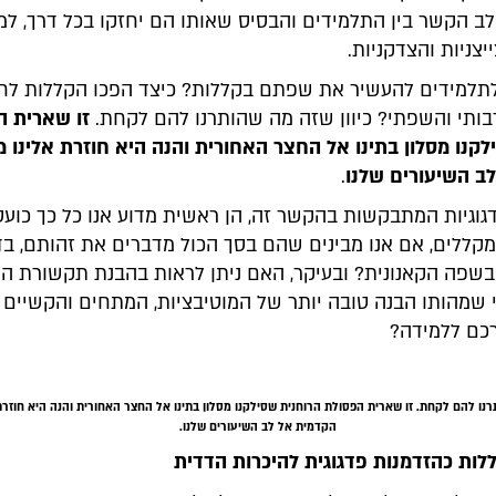
ב הקשר בין התלמידים והבסיס שאותו הם יחזקו בכל דרך, למ
יצניות והצדקניות.
תלמידים להעשיר את שפתם בקללות? כיצד הפכו הקללות לחל
ותי והשפתי? כיוון שזה מה שהותרנו להם לקחת.
זו שארית ה
קנו מסלון בתינו אל החצר האחורית והנה היא חוזרת אלינו מ
ב השיעורים שלנו
.
וגיות המתבקשות בהקשר זה, הן ראשית מדוע אנו כל כך כועס
קללים, אם אנו מבינים שהם בסך הכול מדברים את זהותם, בדי
בשפה הקאנונית? ובעיקר, האם ניתן לראות בהבנת תקשורת הק
י שמהותו הבנה טובה יותר של המוטיבציות, המתחים והקשיים 
רכם ללמידה?
נו להם לקחת. זו שארית הפסולת הרוחנית שסילקנו מסלון בתינו אל החצר האחורית והנה היא חוזרת
הקדמית אל לב השיעורים שלנו.
ות כהזדמנות פדגוגית להיכרות הדדית