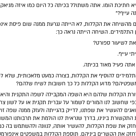
יא חתיכת הומו. אתה משתולל בכיתה כל היום כמו איזה מניאק
ה עייף?"
ים מהשיחה את הקללות, לא הייתה נגרעת ממנה שום פיסת אינ
 התלמידים. השיחה הייתה נראה כך:
את לשיעור ספורט?
תי עייף.
 אתה פעיל מאוד בכיתה.
תלמידים להוסיף את הקללות, בצורה כמעט מלאכותית, שלא לו
שפטיהם? מדוע הקללות כל כך חשובות לשיח שלהם?
רת הקללות שלהם היא השפה המקבילה לשפה התקנית והיא 
פי שחשוב לנו המורים לשמור על עברית תקנית או על לשון צחה
גים להעשיר את שפתנו, לדייק בהגייתה ולעזק ממנה שפה זולה
 התקשורת בינינו, בדרך שנראית לנו הולמת את תרבותנו המשו
חזק את שפת הקללות, להעשיר אותה, לגוונה ולהשתמש בה כמ
חזק את הקשרים ביניהם. תוספת הקללות במשפטים אינפורמטי