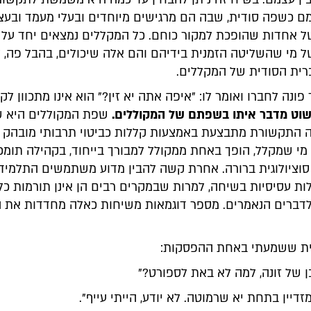
ם כשפה סודית, שבה הם מרגישים מיוחדים ובעלי מעמד ובעצם
 אחדות שהופכת למקור כוחם. כל המקללים נמצאים יחד על 
 מי שהשליטה הזמנית בידיהם והם אלה שיכולים, בהבל פה, 
ית הסודית של המקללים.
ונה לחברו ואומר לו: "איפה אתה יא זין?" הוא אינו מתכוון לק
וט מדבר איתו בשפתם של המקוללים.
שפת המקוללים היא 
 התקשורת מתבצעת באמצעות קללות כביטוי תרבותי מובהק ל
 מי שמקלל, הופך באחת ממקולל למבורך בייחוד, בקהילה תומכ
סוציולוגית ברורה. אחרת קשה להבין מדוע משתמשים התלמיד
ות עסיסיות בשיחה, למרות שבמקרים רבים הן אינן תורמות כל
לדברים הנאמרים. מספר דוגמאות משיחות כאלה מחדדות את ה
ת ששמעתי באחת ההפסקות:
בן של זונה, למה לא באת לספורט?"
זדיין בתחת יא שרמוטה. לא יודע, הייתי עייף".