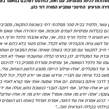
עלולות להיות פוגעניות. עם זאת, החלטנו לשלבם במאמר בש
ה והרעיון החינוכי שמביע המורה דוד כהן.
 עשר, תלמיד בבית ספר ממלכתי דתי בשכונת התקווה, מסביבי 
הם בקללות עסיסיות לעתים תכופות. אמי הזהירה אותי שאם 
היא תשים לי פלפל חריף בפה. אני, שלא אהבתי פלפל חריף, ה
על לשון צחה והקפדתי שלא לקלל. אולם פטור בלא כלום אי א
 חייב לתקשר עם סביבתי בשפה שאינה שפת המבוגרים ושתכנ
בדת של המקללים. לכן בחרתי קללה שחשבתי שאולי לא תזכה
מו של פלפל השאטה, אך עסיסית ומורדת מספיק כדי להיכנס 
ר של המקללים. 'אח'ו-שילנג' הייתה מטבע הלשון השחוק שלי,
 בכל שיחה עם חבריי; שידעו שגם אני יודע לקלל, יכול לקלל
יך לדבר איתם בשפתם. יום אחד שמעה אותי אמי קורא לאחי ב
רגע יא אח'ו-שלינג'. אמי זינקה לעברי כנשוכת נחש, נטלה את ידי
עקה: 'אתה יודע מה אתה אומר? אתה יודע מה זה אח'ו-שלינג?'. 
י. 'כרגע אמרת אח של הזונה. אמרת זונה!!!' באותו רגע השמים נפ
קיללתי בקללה הנוראית זונה..."