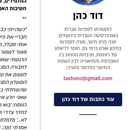
התלמידים, ש
חשיבות האמיר
דוד כהן
**
דוקטורנט לספרות עברית
"כשהייתי כבן
באוניברסיטה העברית בירושלים,
חבריי את פי
זוכה פרס חינוך, מורה לספרות
אותי מקלל, 
בתיכון אורט כרמי גת. חותר לדיאלוג
מאוד לשמור 
של רעיונות, תרבויות וזהויות בין
הרגשתי שאני
האקדמיה והתיאוריה לבין השטח
לחבורה המכו
החינוכי הפדגוגי והערכי.
לטעום את טע
lashonz@gmail.com
המועדון הסגו
שהשחלתי כמעט
שאני יודע א
עוד כתבות של דוד כהן
הנוסח: 'בוא 
לחדר צדדי וצ
לא...' מלמלת
אמרתי זונה. 