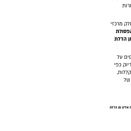
רות
ק מרכזי
פסולת
ן הדלת
ים על
וק כפי
ללות,
של
 אלינו מן הדלת