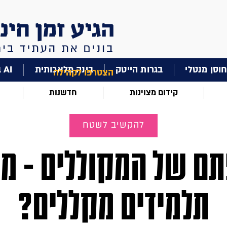
וסן מנטלי
בגרות הייטק
בינה מלאכותית
AI בחינוך
הצטרפו לקהילה
קידום מצוינות
חדשנות
להקשיב לשטח
ם של המקוללים - מד
תלמידים מקללים?