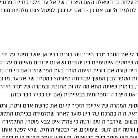
 עלתה בי השאלה האם היצירה של אליעד מלכי בחייו הפרטי
לתלמידיו? וגם אם כן - האם יש בכך לפסול אותו מלהיות מורה
לי את הספר "גדר חיה", של דורית רביניאן, אשר נפסל על ידי
 שיחסים אינטימיים בין יהודים ושאינם יהודים מאיימים על הז
היה קורה אם דורית הייתה מורה בעת הפרשה? האם הייתה נ
יזת הספר לבין המשך עבודתה כמורה? במקרה של אליעד, מדובר
, בדמות שאינה מתאימה להיות מחנכת ובמקרה של "גדר חיה"
 את היצירה הספרותית כבעייתית (אם יש בכלל דבר כזה).
סוף. המקרה של אליעד הזכיר לי גם את פרשת אדם ורטה. ורטה
ל, היה במרכזו של דיון סוער לאחר שתלמידה בכיתתו התלוננה
משום שלדבריה טען ורטה כי צה"ל אינו צבא מוסרי. התלמידה 
ין וורטה זומן לשני שימועים, אך לבסוף הוחלט שלא לפטר אותו (
4 חודשים הוא פוטר בשל קיצוצים). בשימוע נאמר לורטה כי זו בעיה