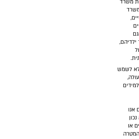
את משרד
משרד
ים,
ים
גם
ילדיהם,
ל
ית.
לא לשמש
ולה,
למידים
 אנו
כון
ם או
המטרה