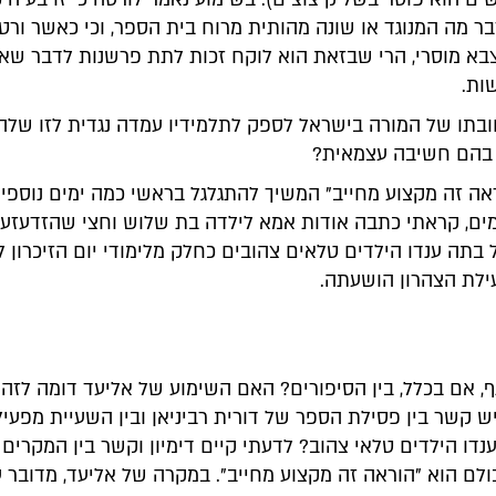
ר מה המנוגד או שונה מהותית מרוח בית הספר, וכי כאשר ורט
צבא מוסרי, הרי שבזאת הוא לוקח זכות לתת פרשנות לדבר שאי
ות.
חובתו של המורה בישראל לספק לתלמידיו עמדה נגדית לזו שלה
 בהם חשיבה עצמאית?
ה זה מקצוע מחייב" המשיך להתגלגל בראשי כמה ימים נוספים 
מים, קראתי כתבה אודות אמא לילדה בת שלוש וחצי שהזדעזע
 בתה ענדו הילדים טלאים צהובים כחלק מלימודי יום הזיכרון 
עילת הצהרון הושעתה.
, אם בכלל, בין הסיפורים? האם השימוע של אליעד דומה לזה
 קשר בין פסילת הספר של דורית רביניאן ובין השעיית מפעי
נדו הילדים טלאי צהוב? לדעתי קיים דימיון וקשר בין המקרי
לם הוא "הוראה זה מקצוע מחייב". במקרה של אליעד, מדובר ע