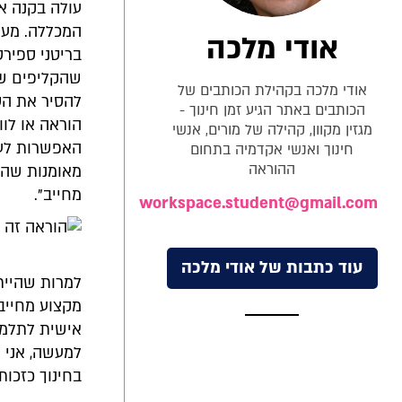
עולה בקנה א
המכללה. מעני
אודי מלכה
בריטני ספירס
שהקליפים של
אודי מלכה בקהילת הכותבים של
להסיר את הסר
הכותבים באתר הגיע זמן חינוך -
הוראה או לו
מגזין מקוון, קהילה של מורים, אנשי
האפשרות לעב
חינוך ואנשי אקדמיה בתחום
ההוראה
מאומנות שהוא
מחייב".
workspace.student@gmail.com
עוד כתבות של אודי מלכה
למרות שהיית
מקצוע מחייב"
אישית לתלמי
למעשה, אני 
בחינוך כזכות