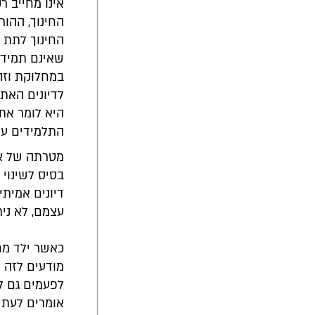
אינו מחייב ר
החינוך, ההור
החינוך לתת ג
שאינם תמיד 
במחלוקת וזה 
לדיונים האת
היא לומר את
התלמידים עם
מטרתה של אח
בסיס לשינוי 
דיונים אמיתי
עצמם, לא ניתן
כאשר ילד מח
מודעים לזה ו
לפעמים גם לג
אומרים לעתי