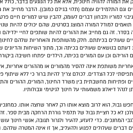
ק את המורה להוויה חינוכית, אלא את כל הנוגעים בדבר, כולל 
ים וגם התלמידים עצמם (תלוי בגילם כמובן). הדבר מחייב את 
יבוי למוריו ולבחון דברים לעומק, להבין שיש למורים חיים פרטי
תואמים למודל המורה המוצג בסרטים, שהם יכולים להיות שנוי
בסדר. זה גם מחייב את ההורים להיות שותפים לחיי ילדיהם ו
יים שעולים בכיתתם. חלק מהשותפות והאחריות שלהם לחינוך 
 דעתם בנושאים שעולים בכיתה וכך, מתוך השיחות והדיונים ש
 הוריהם וכן עם המורים בכיתה, הילדים יפתחו חשיבה ביקורת
ריות משותפת אינה להסיר מהמורים או מההורים אחריות, א
תפיסתי לכל הצדדים. לכולם צריך להיות ברור כי ללא שיתוף פע
ים ופתיחות מחשבתית בין משרד החינוך, המורים, ההורים והת
 לנהל דיאלוג משמעותי על חינוך לגיטימי וגבולותיו.
פש גבול, הוא לרוב מוצא אותו רק לאחר שחצה אותו. כמחנכים
לכן לא כל חציית גבול של תלמיד גוררת הרחקה מבית ספר. זה נ
בי המחנכים. כדי לזעזע, להעיר ולגרור תגובה, אנשי חינוך עושי
ם דברים שעלולים לפגוע ולהעליב, אך זו אינה המטרה שלהם. 