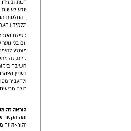
רשת ובעידן ש
יודע לעשות א
ההחלטות מתק
תלמידיו העת
פסילת הספר 
עם בני נוער 
מומלץ להימנע
קיים. זה מת
חשיבה ביקורת
בעניין הצהרו
ולהעביר מסר
כולם מריעים 
הוראה זה מק
ומה הקשר של
"הוראה זה מק