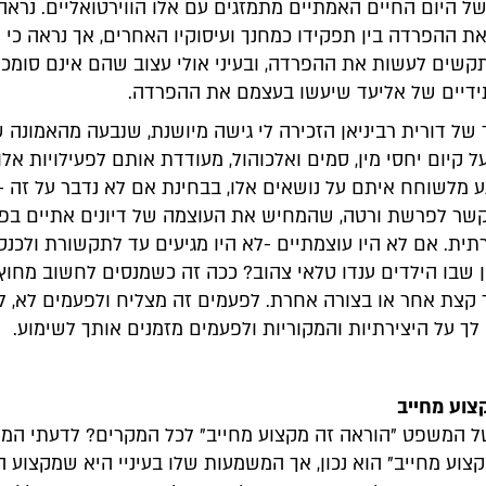
ל היום החיים האמתיים מתמזגים עם אלו הווירטואליים. נרא
ת ההפרדה בין תפקידו כמחנך ועיסוקיו האחרים, אך נראה כי 
שים לעשות את ההפרדה, ובעיני אולי עצוב שהם אינם סומכי
ידיים של אליעד שיעשו בעצמם את ההפרדה.
של דורית רביניאן הזכירה לי גישה מיושנת, שנבעה מהאמונה
על קיום יחסי מין, סמים ואלכוהול, מעודדת אותם לפעילויות אלו 
 מלשוחח איתם על נושאים אלו, בבחינת אם לא נדבר על זה -
קשר לפרשת ורטה, שהמחיש את העוצמה של דיונים אתיים בפ
ית. אם לא היו עוצמתיים -לא היו מגיעים עד לתקשורת ולכנס
ן שבו הילדים ענדו טלאי צהוב? ככה זה כשמנסים לחשוב מחוץ
 קצת אחר או בצורה אחרת. לפעמים זה מצליח ולפעמים לא, 
לך על היצירתיות והמקוריות ולפעמים מזמנים אותך לשימוע.
צוע מחייב
 המשפט "הוראה זה מקצוע מחייב" לכל המקרים? לדעתי המ
צוע מחייב" הוא נכון, אך המשמעות שלו בעיניי היא שמקצוע 