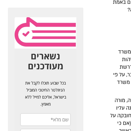
ים באמת
?
 משרד
הות
דרשת
, על פי
 משרד
, מורה
 עליו
חובקה על
אם כי
 כאשר