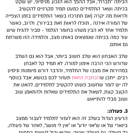
הכיתה "תברח", אבל ההפך הוא הנכון. מניסיוני, יש שקט
בכיתה ושאר התלמידים כמעט תמיד סקרניים להקשיב
ולראות מה יקרה (אם תתרכזו בשאר התלמידים בזמן הצפייה
של המורה אירנה , תוכלו לראות זאת בבירור). ולרוב, כאשר
תלמיד אחד לא הבין משהו בחומר הנלמד - סביר להניח שיש
עוד כמה בכיתה שנמצאים באותו מצב, והלמידה הזו משרתת
גם אותם.
שלב האבחון הוא שלב חשוב ביותר, אבל הוא גם השלב
שדורש הכי הרבה אימון למורה. לא תמיד קל לאבחן
במהירות את מצבו של התלמיד, והדבר דורש מיומנות וניסיון
רבים. ייתכן ש
הכתבה הזאת
תעזור לכם בנושא, אבל בנוסף
לה יש לומר שחשוב פשוט להקשיב לתלמידים, להאט את
הקצב קצת, לשאול את התלמידים שאלות ולהתאמן שוב
ושוב מבלי להתייאש.
3. פעולה:
הרעיון הגדול בשלב זה הוא לעזור לתלמיד לעבור ממצב
בינארי של או ש"אני יודע" או "אין לי מושג", לאזור של פעולה,
כל פעולה, גם פעולה שגויה, שהוא יכול לעשות בתחום