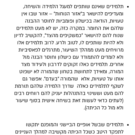
תלמידים שאינם שותפים למעגל הלמידה והשיחה,
ומעדיפים להישאר ב"אזור הנוחות" – אזור שבו אין
טעויות, הודאה בכישלון ופומביות לחוסר ההבנה
שלהם את החומר. במקרה כזה, יש לא מעט תלמידים
שנוח להם להישאר "כמשקיפים מהצד", להקשיב לדיון
ולא להיות שותפים לו, לטוב ולרע. לרוב תלמידים אלו
מרוויחים מעט ממהלך השיעור, מתרגלים לפאסיביות
ולא לומדים להתמודד עם כישלון וחוסר הבנה מול
אחרים. תלמידים כאלו זקוקים לדרבון ולעידוד מצד
המורה, ומאידך לתחושת בטחון שהמורה לא ישפוט
אותו על טעויות, אלא שהמורה "בעדם". אפשר גם
לשקף לתלמידים כאלה שדרך הלמידה שלהם תורמת
להם מעט וששינוי בהתנהלות יעניק להם רווחים רבים
(לעתים כדאי לעשות זאת בשיחה אישית בסוף שיעור
ולא מול כל הכיתה).
תלמידים שבשל אופיים הביישני והמופנם יתקשו
לתפקד היטב כשכל הכיתה מקשיבה למהלך העניינים