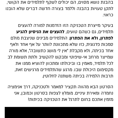
בהבנת נושא מסוים, הם יכולים לשקף לתלמידים את הקושי,
לתקן טעויות בהבנה וללמד בצורה חדשה דברים שלא הובנו
כראוי.
בעיקר מייצרת הטכניקה הזו הזדמנות למורה להעצים
תלמידים, גם כשהם טועים,
להעצים את הניסיון להגיע
לפתרון, ולא את הפתרון
. התלמידים מבינים שניצבת מולם
סמכות פדגוגית, כזו שלא מתכוונת לוותר על אף אחד ולאף
אחד בכיתה, ולא מקבלת "אין לי מושג כתשובה", אלא מורה
שמייצר מרחב אי-שיפוטי ומבקש להקשיב ולתת תשומת לב
לכל תלמיד, מאמין בו וביכולתו ומתכוון להוציא ממנו את
מקסימום היכולת שבו. מרגע שהתלמידים מרגישים זאת,
תרבות הלמידה בכיתה משתנה לחלוטין.
הסרטון הבא מהווה תקציר למאמר ולטכניקה, דרך אנימציה
נחמדה ומאירת עיניים. מומלץ לצפות בסרטון וכמובן, אני
מזמין אתכם בחום לתרגל את הטכניקה בכיתות!