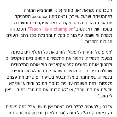
הטכניקה נקראת "אני פונה" (כינוי שהמציא המורה
למתמטיקה שראל אייבר) ובאנגלית cold call. הטכניקה
מתוארת בהרחבה כטכניקת הוראה אפקטיבית וחשובה
בספרו של דאג למוב "
Teach like a champion
". הטכניקה
נלמדת ומיושמת ע"י מורים בקלות ומקבלת בכל רחבי העולם
תגובות נהדרות.
"אני פונה" עוזרת להפעיל ולערב את כל התלמידים בכיתה
במעגל הלמידה, להפוך את התלמידים הפאסיביים לאקטיביים,
ולהפוך אנחנו כמורים לפרואקטיביים מול אותם התלמידים
שכולנו מכירים – התלמידים שבאופן קבוע לא משתתפים
בלמידה, שמתחמקים מלהתבטא בשיעור ופוטרים את עצמם
מלנסות ולתת תשובה עניינית בנוסח המוכר והידוע "אני לא
יודע/ת את התשובה", או "לא הבנתי את החומר" וכמובן - "אין
לי מושג".
אז נכון, לפעמים לתלמידים באמת אין מושג, אבל כמה פעמים
זה באמת קורה? כל מורה (וגם תלמיד) יודע שהתשובה הזו