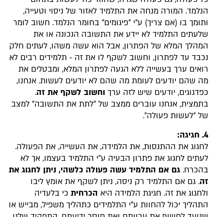
הנלמד. המורה מנחה את התלמיד לאזור של ניסוי וטעייה,
ותומך בו (אם צריך) ע"י "פיגומים" בחומר הנלמד. חשוב לומר
שלעתים התלמיד לא יידע את התשובה הנכונה או את
המהלך המלא של הפתרון, אבל הוא עשה משהו, לעתים חלק
נכבד עד לפתרון, וחשוב לשקף לו את זה - תלמידים רבים לא
רואים ערך בעשייה ללא הגעה לפתרון המלא, ומבטלים את
מה שהם יודעים לעומת מה שהם לא יודעים לעשות. אנחנו,
כפדגוגים, יודעים שיש לזה ערך
וחשוב לשקף את זה
.
בתמצית, אנחנו עוברים ממצב של "לתת את התשובה" למצב
של "לעשות פעולה".
4. חגיגה:
לחגוג את ההתנסות, את הלמידה, את העשייה, את הפעולה.
לעתים לחגוג את פתרון הבעיה ע"י התלמיד בעצמו, אך לא
בהכרח.
גם אם התלמיד עשה פעולה כלשהי, ניתן לחגוג את
זה
. גם אם התלמיד רק ניסה, ניתן לשקף את אומץ ליבו
ולחגוג את זה. חגיגת הלמידה היא
הכרחית
כי בלעדיה
התהליך יכול להחוות ע"י התלמידים כתהליך משפיל, מבייש או
שנועד לחשוף את ערוותם ואת חוסר ידיעתם. התפקיד שלנו