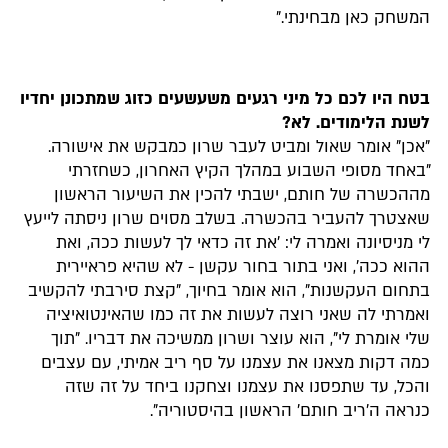
המשחק כאן מבחינתי."
בטח היו לכם כל מיני רגעים משעשעים כזוג שמתכונן יחדיו
לשנת הלימודים. לא?
"אכן" אומר שאול ומביט לעבר שרון כמבקש את אישורה.
"באחד מסופי השבוע במהלך הקיץ האחרון, כשחזרתי
מההכשרה של חותם, ישבתי להכין את השיעור הראשון
שאצטרך להעביר בהכשרה. בשלב מסוים שרון ניסתה לייעץ
לי מניסיונה ואמרה לי: 'את זה כדאי לך לעשות ככה, ואת
ההוא ככה', ואני בתור בחור עקשן - לא שהיא פראיירית
בתחום העקשנות", הוא אומר בחיוך, "קצת סירבתי להקשיב
ואמרתי לה שאני רוצה לעשות את זה כמו שהאינטואיציה
שלי אומרת לי", הוא עוצר ושרון ממשיכה את דבריו. "תוך
כמה דקות מצאנו את עצמנו על סף ריב אמיתי, עם עצבים
והכל, עד שתפסנו את עצמנו וצחקנו ביחד על זה שזה
כנראה ה'ריב חותם' הראשון בהיסטוריה".