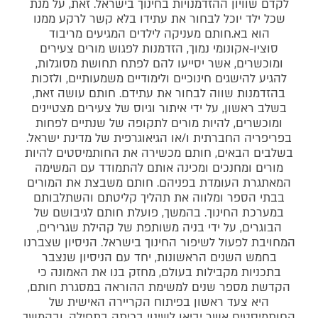
לקדם שוויון ההזדמנויות בחינוך בישראל. זאת, על מנת
שכל ילד יוכל לבחור את עתידו בלא קשר לרקע ממנו
הוא בא.חותם מעניקה לילדים המגיעים מריבוד
סוציו-אקונומי נמוך, הזדמנות לפגוש מורים צעירים
ומוכשרים, אשר יסייעו להם לפתח תחושת מסוגלות,
להגיע להישגים חינוכיים ולימודיים משמעותיים, ולזכות
בהזדמנות שווה לבחור את עתידם. חותם עושה זאת,
בשלב ראשון, על ידי איתור וגיוס של צעירים מצטיינים
ומוכשרים, להיות מורים לתקופה של שנתיים לפחות
בפריפריה החברתית ו/או הגיאוגרפית של מדינת ישראל.
בשלבים הבאים, חותם מכשירה את החותמיסטים להיות
מורים ומחנכים ומכינה אותם להתמודד עם המשימה
המאתגרת העומדת בפניהם. חותם משבצת את המורים
בבתי הספר ומלווה את תהליך קליטתם והשתלבותם
במערכת החינוך. בהמשך, פועלת חותם לגיבושם של
הבוגרים, על ידי בניה משותפת של קהילת שגרירים,
המחויבת לפעול לשיפור החינוך בישראל. הניסיון שצברנו
בחמש השנים הראשונות, יחד עם הניסיון שנצבר
בתכניות מקבילות בעולם, מחזק בנו את האמונה כי
הקדשת מספר שנים למשימת ההוראה במסגרת חותם,
היא צעד ראשון בפיתוח הקריירה האישית של
החותמיסטים אשר יביאו לשינוי בכיתה בתחילה, ובהמשך