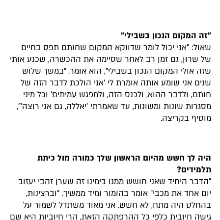
"זה המקום הנכון בשבילי"
שאול: "אני יכול לומר שדווקא המקום שחותם תפס בחיים
של שרון, גם זמן רב לאחר שסיימה את ההכשרה, שכנע אותי
שזה אולי המקום הנכון בשבילי", הוא אומר. "במשך שלוש
שנים אני שומע אותה אומרת לי 'אני הולכת לדבר הזה של
חותם, ולדבר ההוא, ולכנס הזה, ולמפגש עמיתים' וכל מיני
מסגרות שונות ומשונות, עד שאמרתי 'יאללה, גם אני רוצה'",
מוסיף בקריצה.
היה לך חשש מהיום הראשון שלך כמורה מול כיתת
תלמידים?
"הדבר היחיד שאני חושש ממנו בימינו זה שערן זהבי יעזוב
יום אחד את מכבי" אומר בהומור ומיד ממשיך. "וברצינות,
בהחלט היה מתח, לא חשש. אני מאוד משתדל לשמור על
גישה חיובית כלפי כל ההרפתקה הזאת, הרי חיוביות היא שם