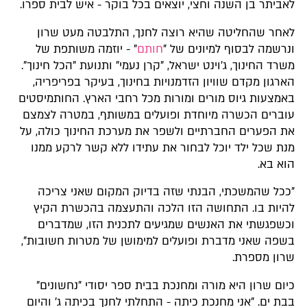
לאביתר בן השנה וחצי, יוצאים בכל בוקר - איש לבית ספרו.
לאחר שהחליטה שהיא רוצה לחנך, התלבטה מעט שרון
ונרשמה לבסוף למיונים של "
חותם
" - יוזמה משותפת של
משרד החינוך, ג'וינט ישראל, "קרן נעמי" ותנועת "הכל חינוך".
הארגון מקדם שוויון הזדמנויות בחינוך, בעיקר בפריפריה,
באמצעות גיוס מורים ומורות מכל רחבי הארץ. החותמיסטים
עוברים הכשרה מיוחדת ופועלים במשותף, במטרה לצמצם
את הפערים החברתיים ולשפר את מערכת החינוך כולה, על
מנת שכל ילד יוכל לבחור את עתידו ללא קשר לרקע ממנו
הוא בא.
"ככל שהמשכתי, הבנתי שזה בדיוק המקום שאני צריכה
להיות בו. התחושה הזו הלכה והתעצמה בהכשרת הקיץ
וכשפגשתי את האנשים שמגיעים לתכנית הזו, שמדברים
בשפה שאני מדברת ופועלים למימושן של מטרות חשובות",
שרון מספרת.
כיום שרון היא מורה ומחנכת בבית ספר יסודי "נחשונים"
בבת ים. "אני מחנכת כיתה - התחלתי לחנך בכיתה ג' והיום