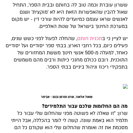
ששרון עוברת וכמה טוב לה בחותם ובבית הספר, התחיל
שאול להבין שהאפשרות הזאת היא לא 'מוקצית' ושגם
לאנשים שראו עצמם כמיועדים להיות עורכי דין - יש מקום
במערכת החינוך בישראל של שנות האלפיים.
יש לציין כי ב
תכנית חותם
, שהחלה לפעול לפני כשש שנים,
פעילים כיום, בכל רחבי הארץ, בבתי ספר יסודיים ועל יסודיים
כאחד, למעלה מ-500 אנשי חינוך מששת המחזורים של
התוכנית. רובם ככולם מחנכי כיתות ורבים מהם משמשים
בתפקידי ריכוז וניהול ביניים בבתי הספר.
שאול אלאור, שרון וסרמן ובנם - אביתר
מה הם החלומות שלכם עבור התלמידים?
שרון: "זו שאלה לא פשוטה מפני שהחלום שלי עבור כל
תלמיד הוא באמת שונה. קשה לי לומר בהכללה, אבל הייתי
מסכמת את זה ואומרת שהחלום שלי הוא שקודם כל הם