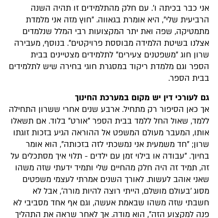
אני כבר בכיתה ו'. עם חלק מהתלמידים זו תהיה השנה
הרביעית שלי", היא אומרת בגאווה. "חוץ מזה אני מלמדת
מתמטיקה, שפה ואת יתר המקצועות רבי המלל שנלמדים
אצלנו בשיטת הלמידה מבוססת פרויקטים". בנוסף, מעבירה
שרון חוג "משפטנים צעירים" לתלמידים מצטיינים בבית
הספר וגם מלמדת ריקוד במסגרת חוגי בחירה שיש לתלמידים
בבית הספר.
גם לעורכי דין יש מקום במערכת החינוך
אך כאן הסיפור רק מתחיל. ארבע שנים אחרי ששרון התחילה
ללמד, שאול החל ללמד בבית הספר "אורט" בלוד. אם תשאלו
אותו, המעבר מעולם המשפט אל ההוראה הגיע בזכות זוגתו
שרון; "חד משמעית אני נמשכתי לזה בזכותה", הוא אומר
בחיוך. "עבודה או בילוי זמן עם ילדים - תלוי איך מסתכלים על
זה, תמיד זה היה חלק מהחיים שלי ותמיד ידעתי שזה משהו
שאני אוהב לעשות. לאורך השנים אמרתי לעצמי משפטים
מסוג 'בעולם מושלם, הייתי רוצה להיות מורה', אבל לא
חשבתי שזה משהו שבאמת אעשה, וגם אף אחד מסביבי לא
פנה למקצוע הזה", הוא מודה. אך לאחר שראה את התהליך