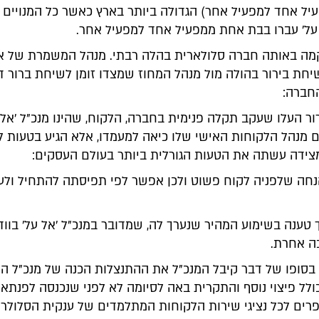
עיל אחד למפעיל אחר) הגדולה ביותר בארץ כאשר כל המנויים
על' עברו בבת אחת ממפעיל אחד למפעיל אחר.
מה באותה חברה סלולארית בהלה רבתי. מנהל המשמרת של א
שיחת בירור בהולה מול מנהל המחוז שמצדו זומן לשיחת ברור 
החברה:
ר העלו שעקב תקלה פנימית בחברה, הלקוח, שהינו מנכ"ל 'אל ע
 מנהל הלקוחות האישי שלו כיאה למעמדו, אלא הגיע בטעות ל
ידה עשתה את הטעות הגורלית ביותר בעולם העסקים:
נחה שלפניה לקוח פשוט ולכן אפשר לפי תפיסתה להתחיל ולעג
ך טענה בשימוע המהיר שנערך לה, שמדובר במנכ"ל 'אל על' בווד
ה אחרת.
 בסופו של דבר קיבל המנכ"ל את ההתנצלות הכנה של מנכ"ל ה
לל פיצוי נוסף והתקרית באה לסיומה לא לפני שנכנסה לפנתאון
ים לכל נציגי שירות הלקוחות המתלמדים של ענקית הסלולרי.