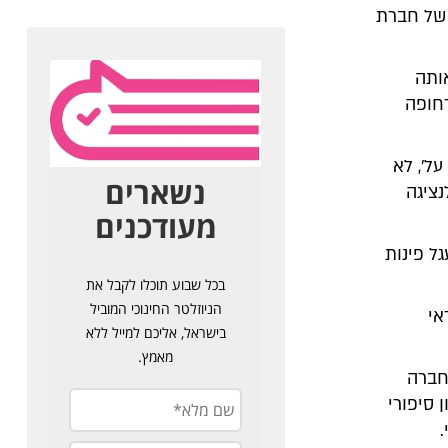
 של חברת
ותה
דחופה
ל', לא
נציגה
ל פינות
אי
חברה
 סיפורי