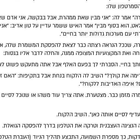
סמרטפון שלו:
רה" אמר לה: "אני מבין שאת ממהרת, אבל בבקשה, אני אדם ש
אט, הוא בסוף מבין" אמר האיש ששמר עדיין על טון אדיב: "אני
 עם מערכות גדולות יותר בחיים".
רה, שככל הנראה רצתה כבר לצאת להפסקת המשמרת שלה, אי
חה ואת המקצועיות המצופה ממנה, והחלה לדבר אליו בגסות:
ותך בחיי. הסברתי לך בפעם האלף אבל אתה מתעקש פשוט לא 
ימה את קולך?" השיב לה הלקוח בנחת אבל בתקיפות: "האם ז
 איפה האדיבות ללקוח?".
רה מזמן כבר. מצטערת. אתה צריך עוד משהו או שנוכל לסיים 
דיף לסיים אותה כאן". השיב הלקוח.
ה הנציגה העצבנית וטרקה את הטלפון בדרך להפסקה הגואלת.
קות, כך מספרת השמועה, התבצע תהליך הניוד (העברת הטלפו