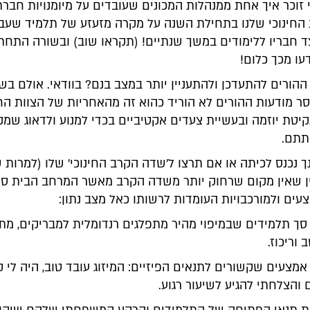
 זוכר איך אחת ממנהלות המכונים שעובדים על מיומנויות חברת
 החינוכי שלנו בתחילת השנה על מקרה מזעזע של תלמיד שעב
 חבריו ללימודים במשך שנתיים! (תקראו שוב) ובשורה התחת
עו מכך כלום!
הורים להתעדכן ולהתעניין יותר במצב בנם? בוודאי. אולם בש
ר מודעות ההורים לא הוריד כהוא זה מהאחריות של הצוות החי
יטת יוזמה ובעשיית צעדים אקטיביים בכדי למנוע ולדאוג שמק
תתם.
נכנס לכיתה או אם תרצו ל'שדה הקרב החינוכי' שלו (למרות 
ן שאין מקום שרחוק יותר משדה הקרב מאשר המרחב הבית ספ
ים ולמורכבויות העומדות לרשותו כאל מצב נתון:
 סך תלמידים שבמיפוי מהיר מתפלגים רנדומלית למבריקים, מ
וריכוז.
אמצעים שקשורים לתנאים הפיזיים: המיזוג עובד טוב, היה לי 
והצלחתי להגיע לשיעור רגוע.