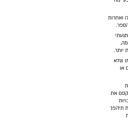
בע מה
ו ואחרות
ספר.
תגעתי
מה,
יותר.
ו שלא
 או
ת
מקסם את
יות
ת תיהפך