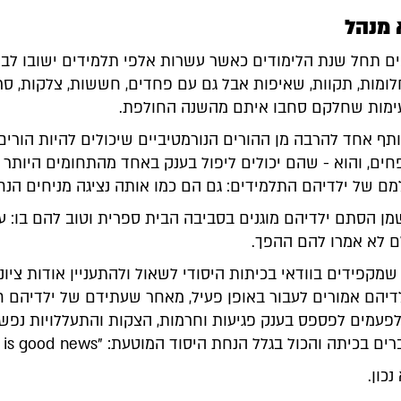
 מנהל
ים תחל שנת הלימודים כאשר עשרות אלפי תלמידים ישובו לב
לומות, תקוות, שאיפות אבל גם עם פחדים, חששות, צלקות, סר
נעימות שחלקם סחבו איתם מהשנה החולפת.
תף אחד להרבה מן ההורים הנורמטיביים שיכולים להיות הורים
חים, והוא - שהם יכולים ליפול בענק באחד מהתחומים היותר
מם של ילדיהם התלמידים: גם הם כמו אותה נציגה מניחים הנח
ן הסתם ילדיהם מוגנים בסביבה הבית ספרית וטוב להם בו: ע
ם לא אמרו להם ההפך.
שמקפידים בוודאי בכיתות היסודי לשאול ולהתעניין אודות ציונ
דיהם אמורים לעבור באופן פעיל, מאחר שעתידם של ילדיהם 
לפעמים לפספס בענק פגיעות וחרמות, הצקות והתעללויות נפשי
כיתה והכול בגלל הנחת היסוד המוטעת: "No new is good news"
נכון.