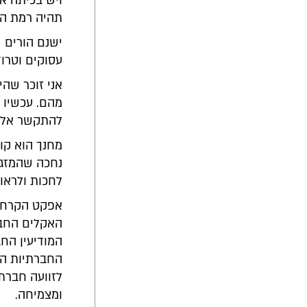
ויש בכיתה 
תהיה רמת הה
ישנם הורים ש
עסוקים וטרו
אני זוכר שה
מהם. עכשיו ב
להתקשר אליה
מחנך הוא קו
נחכה שהמזגן 
לחכות ולראות
אפקט הקרחון
האקלים החבר
המודיעין החב
החברתיות הכ
לזוועה חברת
ומצמיחה.