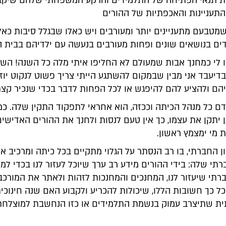
את תנאי הפתיחה של התלמידים והרקע המשפחתי שלהם שיק
תעניינות והאכפתיות של ההורים
מטבעם מתעניינים יותר ומעורבים ויש כאלו שבגלל סיבות כאל
דים בנושאים שונים ופחות מעורבים בנעשה עם ילדיהם בבית ה
יו לי כמחנך אבות שמעולם לא החליפו איתי מלה כל השנה! הש
דיעבד אני מבין שבמקום להשתגע הייתי צריך פשוט לנקוט יוז
ם ולהציע להם להיפגש או לכל הפחות לדבר בכדי שנכיר קצת 
דם כל מנהל הכיתה וככזה, הוא אחראי לתפקוד התקין שלה. כמ
יתקן את עצמו, כך אין טעם לנסות ולחנך את ההורים האדישים
 מי ימצמץ ראשון.
 החברתי, בו רב הנסתר על הגלוי מתקיים בכל כיתה ומרכיב א
תי שלה: בידי ההורים מידע רב ערך שיוכל לעזור לנו בכדי ל
רתי שיעזור לנו, המחנכים והמחנכות לזהות ולאתר את המורכבו
ל כך חשובות הללו, שיכולות להכריע ולקבוע האם שנה חינוכי
ית שתיצרב עמוק בנשמת התלמידים או כזו הנחשבת למוצלחת