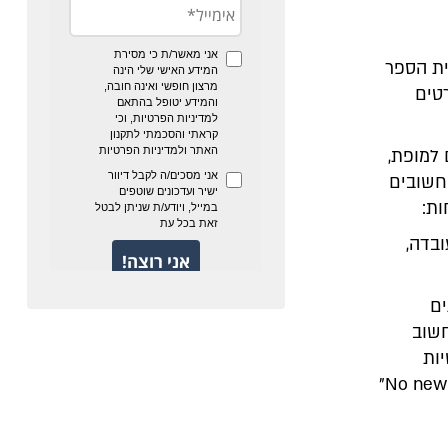
ית הספר
טים
 למופת,
 חשובים
ות:
ובדה,
ים
חשוב
ות