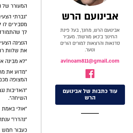
המעורר של ה
אבינועם הרש
"גברתי הצעי
מסבירים לו ל
אבינועם הרש, מחנך, בעל פינת
לך שהתמודדתי
החינוך ב'כאן מורשת'. מעביר
הנציגה הצעי
סדנאות והרצאות למורים הורים
ונוער.
את שלוות רו
avinoam811@gmail.com
"לא מבינה א
"מדוע את מר
המצופה מכם?
"האדיבות נגמ
עוד כתבות של אבינועם
הרש
השיחה".
"אולי באמת ע
"נהדר!" ענת
כעבור חמש ד