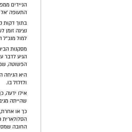
הניידים ממפ
התעופה 'אל 
בתוך דקות ק
נציגה זומן ל
למול מנכ"ל 
מסקנות הבירו
הגיע לדבר עם
הפשוטה, שמצ
היא הניחה ה
ולזלזל בו.
אילו ידעה, כ
שהייתה מגיב
כך או אחרת,
הסלולארית כו
החובה שמספר