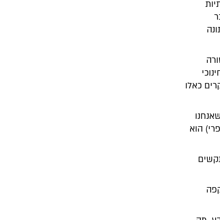
יות
ר
ונה
ורה
נוכי
רים כאלו
שאנחנו
רי) הוא
תקשים
קפה