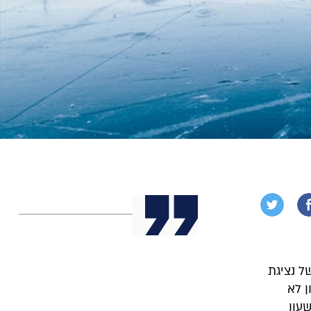
ל נציגת
 לא
עון